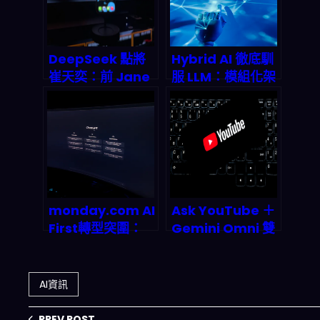
DeepSeek 點將
Hybrid AI 徹底馴
崔天奕：前 Jane
服 LLM：模組化架
Street 量化老兵
構如何終結大型語
執掌 Harness 團
言模型的幻覺亂象
隊，代理式 AI 正
在改寫金融市場的
底層邏輯
monday.com AI
Ask YouTube ＋
First轉型突圍：
Gemini Omni 雙
SaaS龍頭如何靠
殺登場：對話式 AI
39.2億營收碾壓市
搜片與 Shorts 自
場預期？
動產稿如何改寫
AI資訊
2026 影音經濟規
則
PREV POST