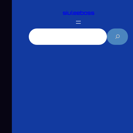
跳
siuleeboss
至
主
要
搜
內
尋
容