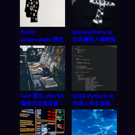
Peter
MoneyFlare AI
Diamandis 預言
交易機器人橫掃幣
成真：AI 如何在 3
圈：2026 自動量
年內徹底拆解再重
化是否取代散戶盯
組每一份工作的底
盤？從 80K 美元
層邏輯
到 7×24 全自動佈
局的終極操作指南
SAP 重注 n8n 52
2026 Python AI
億美元估值背後：
代理人完全攻略：
AI 工作流編排如何
從架構設計到雲端
成為 2026 年被動
部署的實戰藍圖
收入帝國的隱形地
基