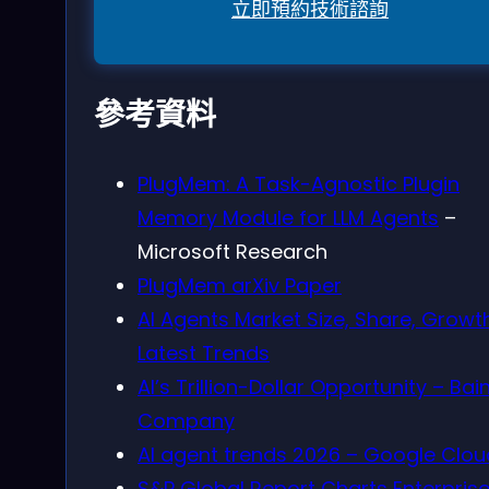
立即預約技術諮詢
參考資料
PlugMem: A Task-Agnostic Plugin
Memory Module for LLM Agents
–
Microsoft Research
PlugMem arXiv Paper
AI Agents Market Size, Share, Growt
Latest Trends
AI’s Trillion-Dollar Opportunity – Bai
Company
AI agent trends 2026 – Google Clou
S&P Global Report Charts Enterpris