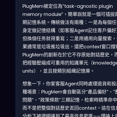
PlugMem被定位為”task-agnostic plugin
memory module”，簡單說就是一個可插拔
期記憶系統。傳統做法有兩種：一是為每個任
身定做記憶結構（如客服Agent記住客戶偏
但換個任务就得重寫；二是用通用向量搜索，
果通常是垃圾進垃圾出，還把context窗口撐
PlugMem的創新在於它不存原始對話歷史，
把經驗壓縮成可重用的知識單元（knowledg
units），並且按類別組織記憶庫。
想象一下，你家客服Agent同時處理退貨和
種場景：PlugMem會自動區分”產品偏好”、”
問題”、”政策條款”三類記憶，检索時精準命
而不是把整個對話歷史丟回context。這在信
分析下被證明達到了最高信息密度——理論上