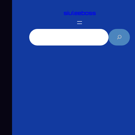
跳
siuleeboss
至
主
要
搜
內
尋
容