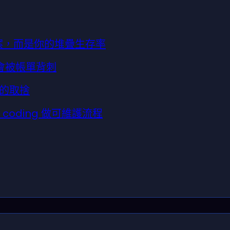
案，而是你的堆疊生存率
不會被帳單背刺
的取捨
e coding 做可維護流程