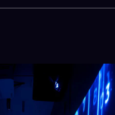
今晚吃什麽
鍵配搭出三餸一湯的完美晚餐組合,以後免除晚餐吃什麽的煩
結合全球
惱
吠陀
立即下載