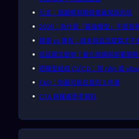
引言：我觀察到開發者最常踩的坑
2026：為什麼「最強模型」不是答
開源 vs 專有：成本效益怎麼算才
低延遲怎麼辦？量化微調與部署策略
把模型組成 CI/CD：用 n8n 或 vib
FAQ：你最可能在意的 3 件事
CTA 與權威參考資料