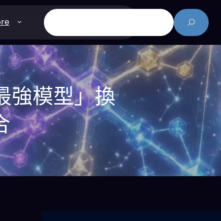
搜
re
尋
「最強模型」換
合