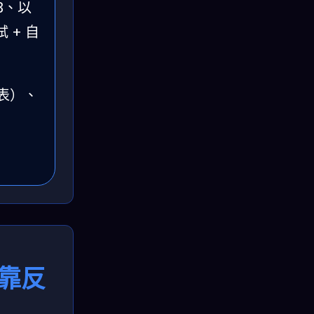
3、以
試 + 自
表）、
回
靠反