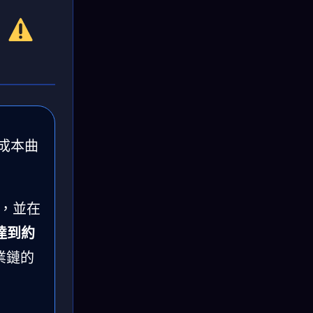
、
：成本曲
，並在
年達到約
業鏈的