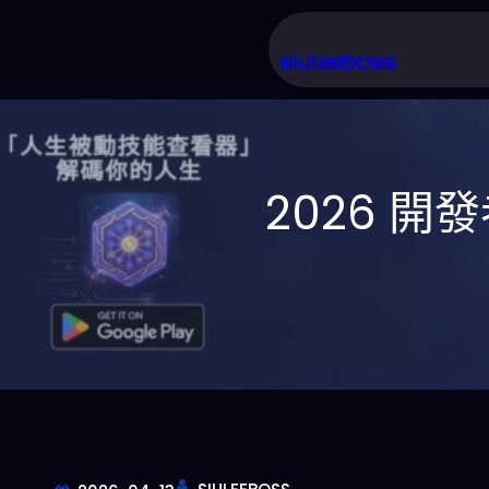
跳
至
siuleeboss
主
要
內
2026 開
容