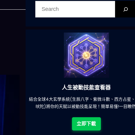
搜
尋
人生被動技能查看器
4大玄學系統(生辰八字、紫微斗數、西方占星、印度
減少超過
)將你的天賦以被動技能呈現！簡單易懂!一目瞭然!
立即下載