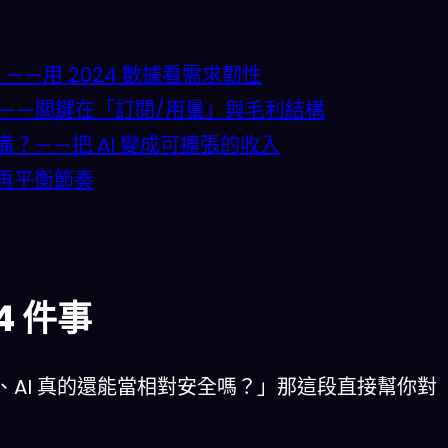
——用 2024 數據看需求韌性
？——關鍵在「訂閱/用量」與毛利結構
？——把 AI 變成可擴張的收入
損與再平衡節奏
4 件事
AI 真的還能當相對安全嗎？」那這段直接幫你對