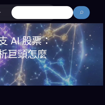
搜
尋
 AI 股票：
分析巨頭怎麼