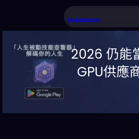
跳
至
siuleeboss
主
要
2026 仍
內
容
GPU供應