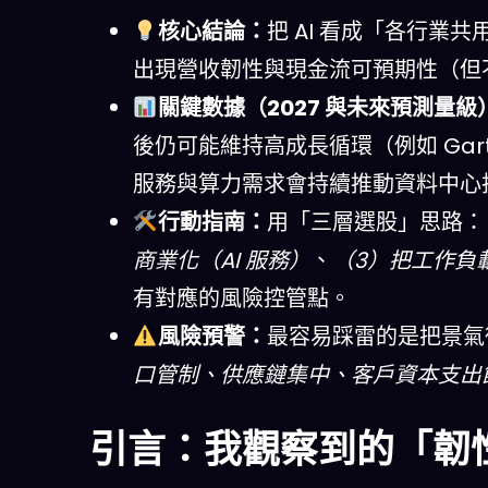
核心結論：
把 AI 看成「各行
出現營收韌性與現金流可預期性（但
關鍵數據（2027 與未來預測量級
後仍可能維持高成長循環（例如 Gartne
服務與算力需求會持續推動資料中心
行動指南：
用「三層選股」思路：
商業化（AI 服務）
、
（3）把工作負
有對應的風險控管點。
風險預警：
最容易踩雷的是把景氣
口管制、供應鏈集中、客戶資本支出
引言：我觀察到的「韌