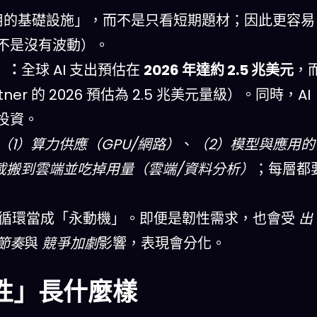
業共用的基礎設施」，而不是只看短期題材；因此更容易
不是沒有波動）。
）：
全球 AI 支出預估在
2026 年達約 2.5 兆美元
，
r 的 2026 預估為 2.5 兆美元量級）。同時，AI
投資。
（1）算力供應（GPU/網路）
、
（2）模型與應用的
載搬到雲端並吃掉用量（雲端/資料分析）
；每層都
循環當成「永動機」。即便是韌性需求，也會受
出
節奏
與
競爭加劇
影響，表現會分化。
性」長什麼樣