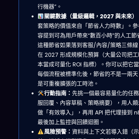
行機器”。
關鍵數據（量級邏輯，2027 與未來）
套策略的價值來自「節省人力時數」。參
容提到可為用戶帶來“數百小時”的人工節
這種節省如果落到客服/內容/策略三條線
在 2027 形成規模化預算（大量公司把
本當成可量化 ROI 指標）。你可以把它
每個流程被標準化後，節省的不是一兩天
是可重複擴張的工時池。
行動指南：
先挑一個最容易量化的任務
服回覆、內容草稿、策略摘要），用人類
做「有效導入」，再用 API 把代理接到 n
最後加上監控與回饋迴圈。
風險預警：
資料與上下文若導入錯（示