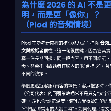
為什麼 2026 的 AI 不是
明，而是更「像你」？
（Plod 的音頻情境）
Plod 在參考新聞裡的核心能力是：捕捉
音頻
文與說話者個性
。這一句很關鍵，因為它其實
釋一件長期困擾：同一段內容，用不同語氣、
奏、甚至不同說話者在腦內的“隱含指令”，會
不同的決策。
舉個更貼近客服/內容的場景：客戶抱怨時，
（公司代表）的回覆策略通常不是只有“文字
確”，還包含“語氣溫度”“讓對方覺得被理解的
“你們品牌常用的人設口吻”。如果代理只看文