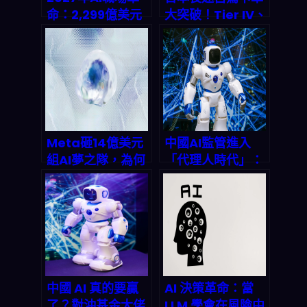
命：2,299億美元
大突破！Tier IV、
背後的真相，你的
Yamato、三菱扶
工作還剩多少價
桑聯手打造2000
值？
公里無司機運輸
Meta砸14億美元
中國AI監管進入
組AI夢之隊，為何
「代理人時代」：
就是不碰Google
2026年全球科技
Gemini？揭開
合規戰與兆美元市
2026年AI市場兆
場衝擊
美元戰爭的底牌
中國 AI 真的要贏
AI 決策革命：當
了？對沖基金大佬
LLM 學會在風險中