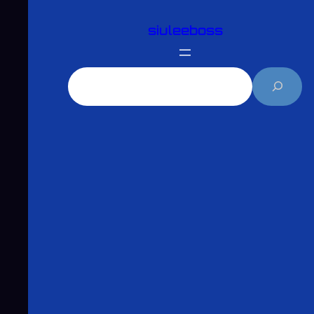
跳
siuleeboss
至
主
要
搜
內
尋
容