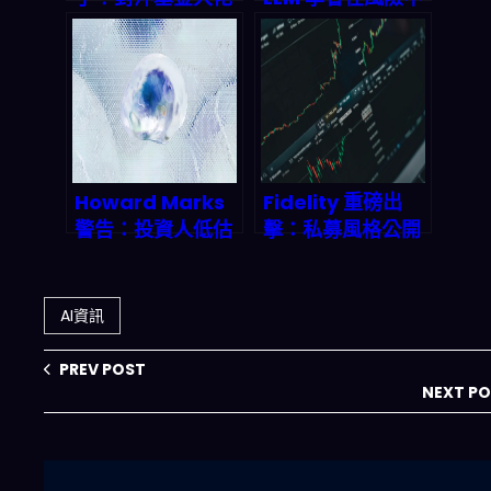
曝祕密：成本不到
「 selective
美國 1/10，2026
silence」，
年將收割 2.5 兆美
Appier 如何用技
元市場！
能分解重寫营销规
则？
Howard Marks
Fidelity 重磅出
警告：投資人低估
擊：私募風格公開
AI威力，不跟進就
投資模型如何顛覆
等著被洗出場
2026 年市場遊戲
規則？
AI資訊
PREV POST
NEXT P
搜