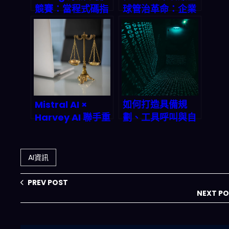
競賽：當程式碼指
球管治革命：企業
數爆發，誰來守護
準備好了嗎？
你的數位命脈？
Mistral AI ×
如何打造具備規
Harvey AI 聯手重
劃、工具呼叫與自
塑法律科技：律師
我批判能力的進階
工作流自動化的全
Agentic AI 系
端革命正在發生
統？2026 終極實
AI資訊
戰指南
PREV POST
NEXT P