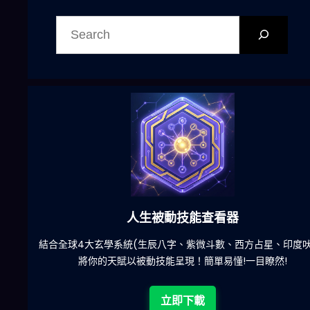
搜
尋
六合彩發達神器
陀)
減少超過500萬個低概率中獎組合，提高中獎率
立即下載