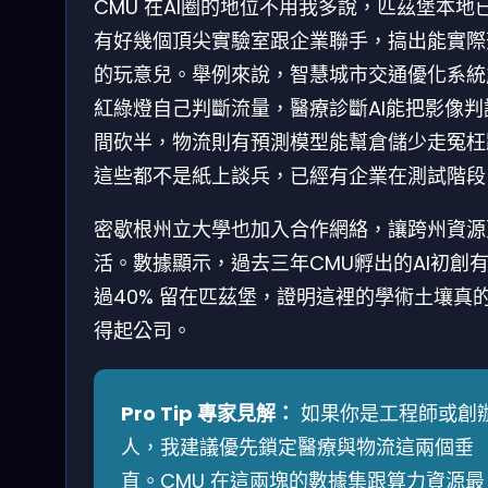
CMU 在AI圈的地位不用我多說，匹茲堡本地
有好幾個頂尖實驗室跟企業聯手，搞出能實際
的玩意兒。舉例來說，智慧城市交通優化系統
紅綠燈自己判斷流量，醫療診斷AI能把影像判
間砍半，物流則有預測模型能幫倉儲少走冤枉
這些都不是紙上談兵，已經有企業在測試階段
密歇根州立大學也加入合作網絡，讓跨州資源
活。數據顯示，過去三年CMU孵出的AI初創
過40% 留在匹茲堡，證明這裡的學術土壤真
得起公司。
Pro Tip 專家見解：
如果你是工程師或創
人，我建議優先鎖定醫療與物流這兩個垂
直。CMU 在這兩塊的數據集跟算力資源最