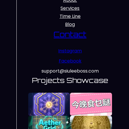
About
Services
Time Line
Blog
Contact
Instagram
Facebook
support@siuleeboss.com
Projects Showcase