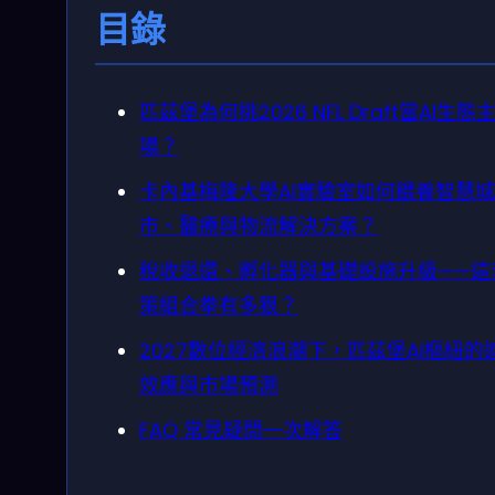
目錄
匹茲堡為何挑2026 NFL Draft當AI生態
場？
卡內基梅隆大學AI實驗室如何餵養智慧城
市、醫療與物流解決方案？
稅收退還、孵化器與基礎設施升級——這
策組合拳有多狠？
2027數位經濟浪潮下，匹茲堡AI樞紐的
效應與市場預測
FAQ 常見疑問一次解答