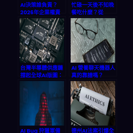
AI決策誰負責？
忙碌一天後不知晚
2026年企業權責
餐吃什麼？從
歸屬的真相大揭密
Cullum’s
Attaboy的創新靈
感，學會一鍵生成
家常三餸一湯
台灣半導體供應鏈
AI 營養聊天機器人
撐起全球AI版圖：
真的靠譜嗎？
2026年地緣風險
2026 年個人化飲
與供應瓶頸深度拆
食建議的真實風
解
險、隱私與落地指
南
AI Bug 狩獵軍備
德州AI法案引爆全