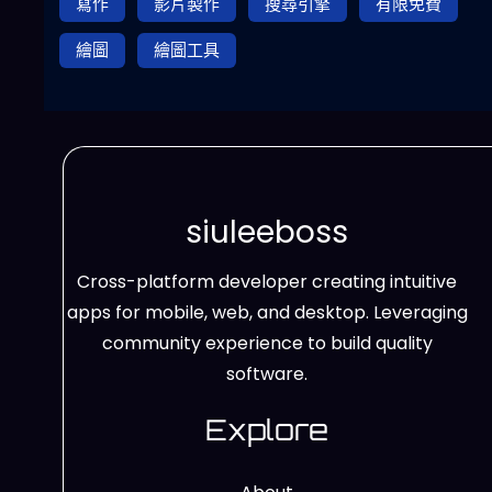
寫作
影片製作
搜尋引擎
有限免費
繪圖
繪圖工具
siuleeboss
Cross-platform developer creating intuitive
apps for mobile, web, and desktop. Leveraging
community experience to build quality
software.
Explore