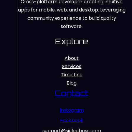
Cross-platform developer creating intuitive
apps for mobile, web, and desktop. Leveraging
community experience to build quality
software.
Explore
About
Services
Time Line
Blog
Contact
Instagram
Facebook
support@siuleeboss.com