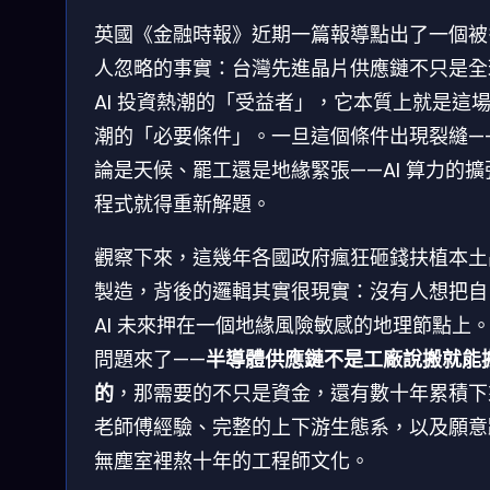
英國《金融時報》近期一篇報導點出了一個被
人忽略的事實：台灣先進晶片供應鏈不只是全
AI 投資熱潮的「受益者」，它本質上就是這
潮的「必要條件」。一旦這個條件出現裂縫—
論是天候、罷工還是地緣緊張——AI 算力的擴
程式就得重新解題。
觀察下來，這幾年各國政府瘋狂砸錢扶植本土
製造，背後的邏輯其實很現實：沒有人想把自
AI 未來押在一個地緣風險敏感的地理節點上
問題來了——
半導體供應鏈不是工廠說搬就能
的
，那需要的不只是資金，還有數十年累積下
老師傅經驗、完整的上下游生態系，以及願意
無塵室裡熬十年的工程師文化。