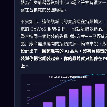
器為什麼能稱霸資料中心市場？答案有很大一
寫在台積電的晶圓廠裡。
不只如此，這條護城河的寬度還在持續擴大。
電的 CoWoS 封裝技術——也就是把多顆晶
整合進同一個封裝的先進封裝方案——已經成為 
晶片廠商無法繞開的瓶頸資源。簡單來說，
即
設計出了一顆超厲害的 AI 晶片，沒有台積電
裝幫你把它組裝起來，你的晶片就只能停在 P
上
。
↑ CAGR 50%
2024‑2029 AI 晶片市場規模成長趨勢
CAGR 50%｜單位：億美元
3,000
2,250
1,500
750