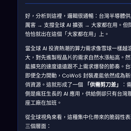
好，分析到這裡，邏輯很通暢：台灣半導體供
厲害 → 支撐全球 AI 擴張 → 大家都在用。但
恰恰就出在這個「大家都在用」上。
當全球 AI 投資熱潮的算力需求像雪球一樣越
大，對先進製程晶片的需求自然水漲船高。然
能擴充的速度遠遠跟不上需求爆發的節奏。台
即便全力開動，CoWoS 封裝產能依然成為
俏資源。這就形成了一個
「供需剪刀差」
：
側是瘋狂生長的 AI 應用，供給側卻只有台灣
座工廠在加班。
從全球視角來看，這種集中化帶來的脆弱性表
三個層面：