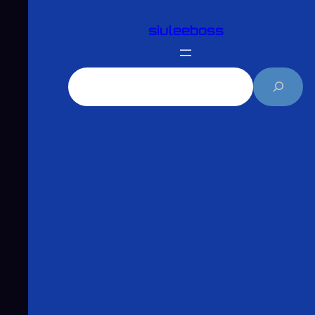
跳
siuleeboss
至
主
要
搜
內
尋
容