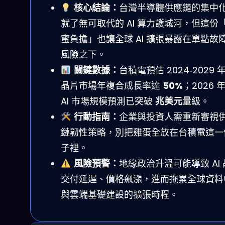
核心結論：
台灣半導體供應鏈的集中
就了無可取代的 AI 算力護城河，但這份
蜜負擔」也讓全球 AI 擴張暴露在單點故
風險之下。
關鍵數據：
台積電預估 2024‑2029 年 
晶片市場年複合成長率達
50%
；2026 
AI 市場規模預測已突破
兆美元
量級。
行動指南：
企業與投資人需重新審視
鏈韌性策略，別把雞蛋全放在台積電這一
子裡。
風險預警：
地緣政治升溫可能導致 AI
交付延遲、價格飆漲，進而拖累全球資料
與雲端基礎建設的擴張時程。