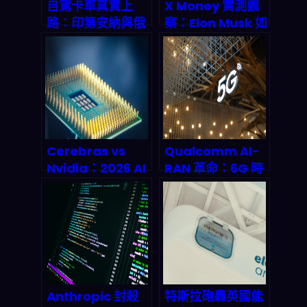
自駕卡車真實上
X Money 實測觀
路：印第安納與俄
察：Elon Musk 如
亥俄州聯合試驗揭
何把 X 平台變成金
示 2026 年物流革
融「超級應用」？
命
Cerebras vs
Qualcomm AI-
Nvidia：2026 AI
RAN 革命：6G 時
晶片霸主之爭的深
代提前到來的關鍵
度解剖與投資全攻
密碼
略
Anthropic 封殺
特斯拉砲轟英國能