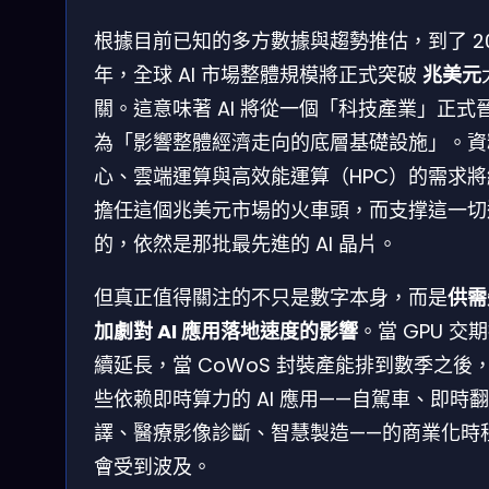
根據目前已知的多方數據與趨勢推估，到了 20
年，全球 AI 市場整體規模將正式突破
兆美元
關。這意味著 AI 將從一個「科技產業」正式
為「影響整體經濟走向的底層基礎設施」。資
心、雲端運算與高效能運算（HPC）的需求將
擔任這個兆美元市場的火車頭，而支撑這一切
的，依然是那批最先進的 AI 晶片。
但真正值得關注的不只是數字本身，而是
供需
加劇對 AI 應用落地速度的影響
。當 GPU 交
續延長，當 CoWoS 封裝產能排到數季之後
些依赖即時算力的 AI 應用——自駕車、即時翻
譯、醫療影像診斷、智慧製造——的商業化時
會受到波及。