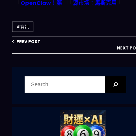
OpenClaw！第
源市场：馬斯克用
三方工具額外收
Powerwall 掀起
費，2026 AI 開源
disrupting 革
生態何去何從？
命，傳統供電商慌
AI資訊
了？
PREV POST
NEXT P
搜
尋