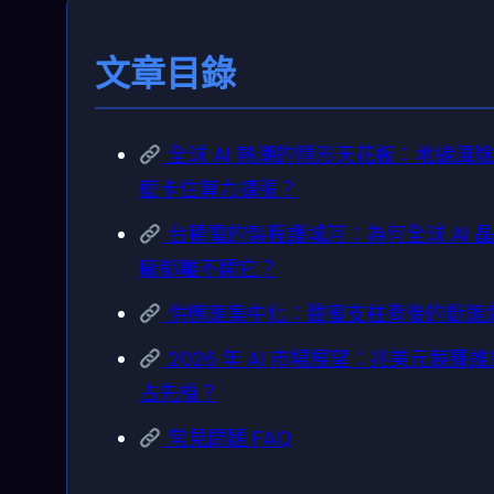
文章目錄
全球 AI 熱潮的隱形天花板：地緣風
麼卡住算力擴張？
台積電的製程護城河：為何全球 AI 
廠都離不開它？
供應鏈集中化：甜蜜支柱背後的斷鏈
2026 年 AI 市場展望：兆美元競賽
占先機？
常見問題 FAQ