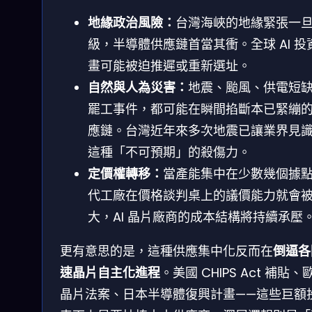
地緣政治風險：
台灣海峽的地緣緊張一
級，半導體供應鏈首當其衝。全球 AI 投
畫可能被迫推遲或重新選址。
自然與人為災害：
地震、颱風、供電短
罷工事件，都可能在瞬間掐斷本已緊繃
應鏈。台灣近年來多次地震已讓業界見
這種「不可預期」的殺傷力。
定價權轉移：
當產能集中在少數幾個據
代工廠在價格談判桌上的議價能力就會
大，AI 晶片廠商的成本結構將持續承壓
更有意思的是，這種供應集中化反而在
倒逼各
速晶片自主化進程
。美國 CHIPS Act 補貼、
晶片法案、日本半導體復興計畫——這些巨額