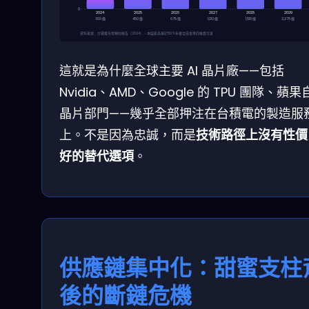
0
2024
2025
2026
2027
2028
2029
300 億
450 億
675 億
1,013 億
1,519 億
2,278 億
資料來源：台積電市場預估報告（2024），本圖表為基於50%年複合成長率的推算示意
這就是為什麼全球主要 AI 晶片廠——包括
Nvidia、AMD、Google 的 TPU 團隊、蘋
晶片部門——幾乎全部押注在台積電的製造服
上。不是因為忠誠，而是
技術路徑上沒有性價
好的替代選項
。
供應鏈集中化：甜蜜支柱
後的斷鏈危機