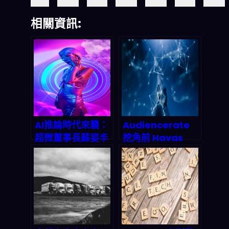
相關資訊:
AI推論時代來襲：
Audiencerate
超微董事長蘇姿丰
挖角前 Havas
點破下一波科技革
CTO：AI 行銷自
命的核心戰場
動化憑什麼在
2026 年搶下全球
8.14 億美元市場份
額？