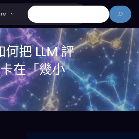
搜
re
尋
何把 LLM 評
被卡在「幾小