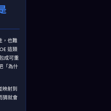
是
性，也難
OE 這類
打包成可重
把「為什
並映射到
而猜就會