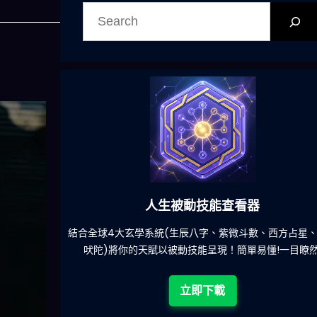
搜
尋
人生被動技能查看器
餐吃什麽的煩
結合全球4大玄學系統(生辰八字、紫微斗數、西方占星
吠陀)將你的天賦以被動技能呈現！簡單易懂!一目瞭然
立即下載