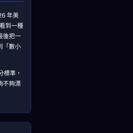
6 年美
會看到一種
最後把一
到「數小
分標準，
夠不夠漂