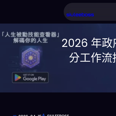
跳
至
siuleeboss
主
要
2026 年
內
容
分工作流