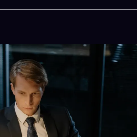
今晚吃什麽
一鍵配搭出三餸一湯的完美晚餐組合,以後免除晚
惱
立即下載