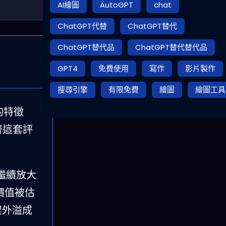
AI繪圖
AutoGPT
chat
ChatGPT代替
ChatGPT替代
ChatGPT替代品
ChatGPT替代替代品
GPT4
免費使用
寫作
影片製作
搜尋引擎
有限免費
繪圖
繪圖工具
的特徵
齊這套評
會繼續放大
濟價值被估
程外溢成