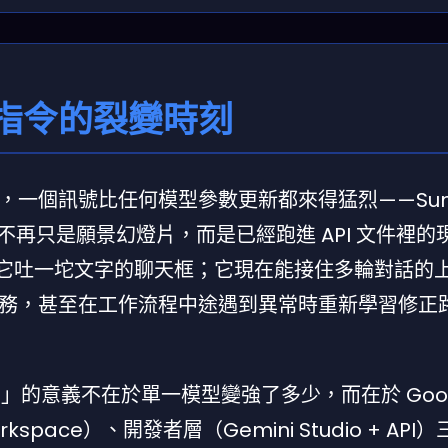
指令的裂變時刻
eynote，一個訊號比任何模型參數更新都來得猛烈——Sun
i era」不再只是願景幻燈片，而是已經跑進 API 文件裡
詞、它吐一坨文字的聊天框；它現在能接住多輪對話的
務，甚至在工作流程中途遇到異常時重新學習修正
」的意義不在於單一模型變強了多少，而在於 Goog
space）、開發者層（Gemini Studio + API