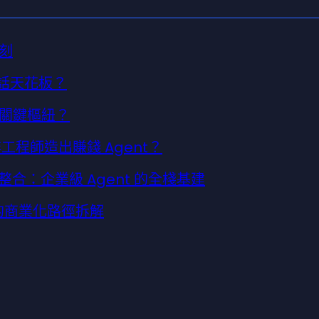
刻
對話天花板？
關鍵樞紐？
讓非工程師造出賺錢 Agent？
pace 整合：企業級 Agent 的全棧基建
 的商業化路徑拆解