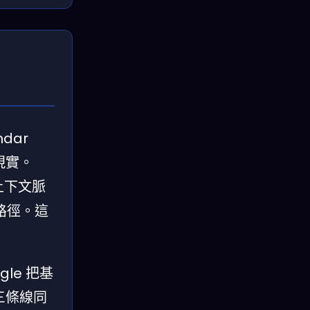
dar
的現實。
上下文脈
路徑。這
le 把基
）三條線同