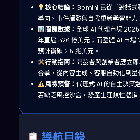
核心結論：
Gemini 已從「對
導向、事件觸發與自我重新學習能力，
關鍵數據：
全球 AI 代理市場 202
年直逼 526 億美元；而整體 AI 市場 20
預計衝破 2.5 兆美元。
行動指南：
開發者與創業者應立即切入 G
合拳，從內容生成、客服自動化到量化
風險預警：
代理式 AI 的自主決
若缺乏風控沙盒，恐產生連鎖性虧損
導航目錄