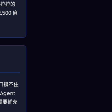
拖拉拉的
500 億
口撐不住
gent
需要補充