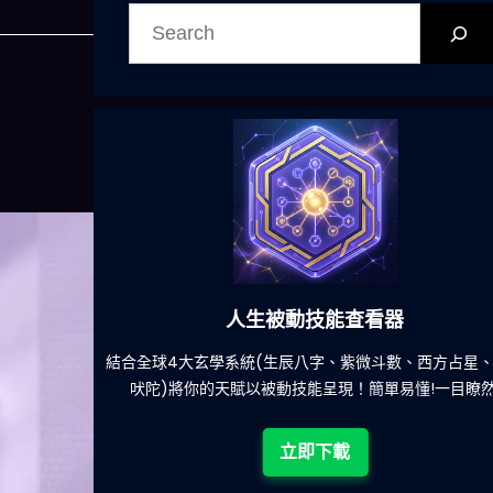
搜
尋
人生被動技能查看器
餐吃什麽的煩
結合全球4大玄學系統(生辰八字、紫微斗數、西方占星
吠陀)將你的天賦以被動技能呈現！簡單易懂!一目瞭然
立即下載