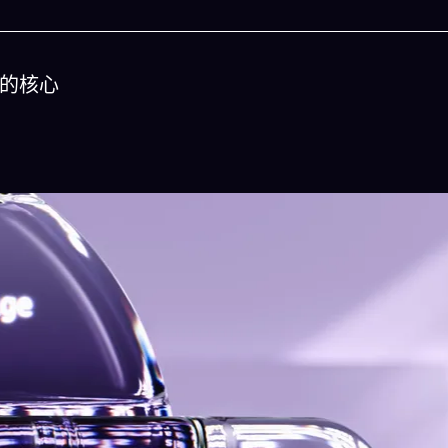
的核心
今晚吃什麽
一鍵配搭出三餸一湯的完美晚餐組合,以後免除晚
惱
立即下載