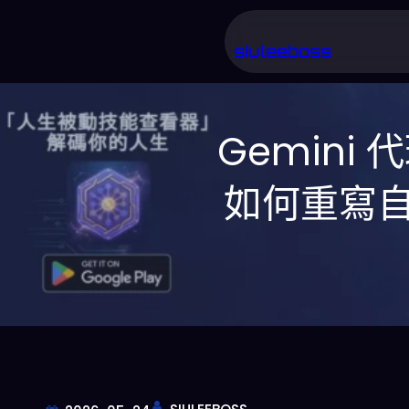
跳
至
siuleeboss
主
要
Gemini 
內
容
如何重寫