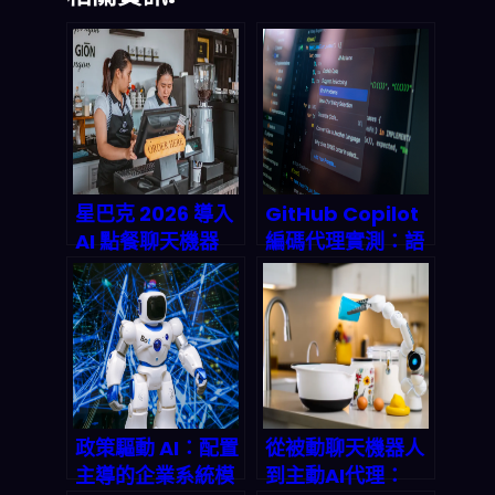
星巴克 2026 導入
GitHub Copilot
AI 點餐聊天機器
編碼代理實測：語
人：從「加速結
義搜尋如何讓開發
帳」到「重塑客戶
速度飆升 55%？
體驗」的全鏈路觀
察
政策驅動 AI：配置
從被動聊天機器人
主導的企業系統模
到主動AI代理：