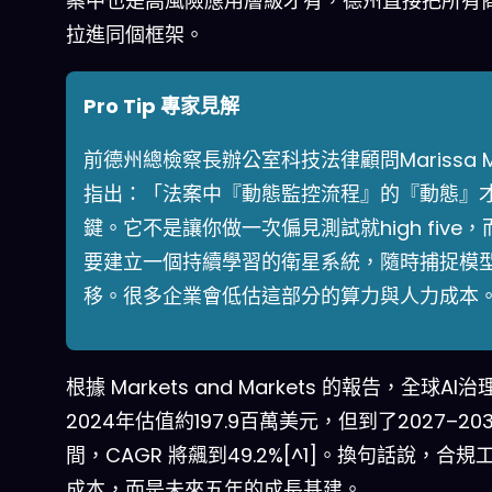
案中也是高風險應用層級才有，德州直接把所有商
拉進同個框架。
Pro Tip 專家見解
前德州總檢察長辦公室科技法律顧問Marissa Mil
指出：「法案中『動態監控流程』的『動態』
鍵。它不是讓你做一次偏見測試就high five，
要建立一個持續學習的衛星系統，隨時捕捉模
移。很多企業會低估這部分的算力與人力成本
根據 Markets and Markets 的報告，全球AI
2024年估值約197.9百萬美元，但到了2027–20
間，CAGR 將飆到49.2%[^1]。換句話說，合規
成本，而是未來五年的成長基建。