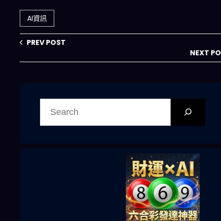
壞者，不是等著被
寫出自由詩，揭開
淘汰！CEO 親口
2026創意產業革
AI資訊
放話揭真相
命
PREV POST
NEXT P
搜
尋