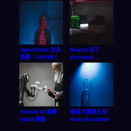
型選擇框架完整剖
2026年Agentic
析
Workflow革命
OpenClaw 安全
BiomX 吞下
風暴：CNCERT
Zorronet：
警報揭開 AI
2026「自動化威
Agent 產業鏈的
脅偵測＋指揮控
致命裂痕
制」要怎麼重寫企
業資安作戰節奏？
Oracle AI 直擊
機器之靈誕生記：
SaaS 痛點：
Ross Goodwin
2026 年我們當破
如何用AI駕駛車廂