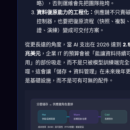
略），否則運維會先把團隊拖垮。
資料復原能力的工程化：
供應鏈不只賣磁
控制器，也要把復原流程（快照、複製
證、演練）變成可交付方案。
從更長遠的角度，當 AI 支出在 2026 達到
2.
兆美元
，企業 IT 的預算會被「能讓資料持續
用」的部份吸走，而不是只被模型訓練端完全
噬。這會讓「儲存 + 資料管理」在未來幾年
是基礎設施，而不是可有可無的配件。
分層儲存 → 供應鏈角色重排
Hot
Warm
Cold
快取/高頻寫讀
近期回查/治理
長期保存
成本效率（$/GB）與可靠性（RTO/校驗）權重更高