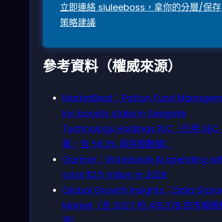
立即連絡 siuleeboss，拿你的分層/保存
策略建議
參考資料（權威來源）
MarketBeat：Patton Fund Managem
Inc boosts stake in Seagate
Technology Holdings PLC（引用 SEC
報，含 56.3% 與持股數據）
Gartner：Worldwide AI spending wil
total $2.5 trillion in 2026
Global Growth Insights：Data Stor
Market（含 2027 約 415.37B 的市場
測）