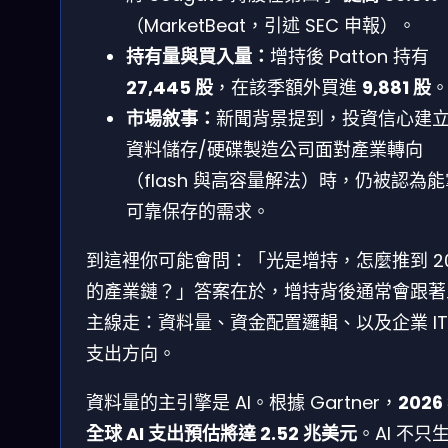
（MarketBeat，引述 SEC 申報）。
持有量與買入量：
增持後 Patton 持有
27,445 股
，在該季額外買進
9,881 股
市場敘事：
新聞背景提到，投資信心建
資料儲存/硬碟製造公司面對產業轉向
（flash 與高容量解法）時，仍被認為
可靠保存的需求。
到這裡你可能會問：「光是增持，怎麼推到 20
的產業鏈？」答案在於，增持背後通常會跟著
主線走：資料量、資金配置邏輯、以及企業 IT
支出方向。
資料量的主引擎是 AI。根據 Gartner，
2026
全球 AI 支出預估將達 2.52 兆美元
。AI 不只