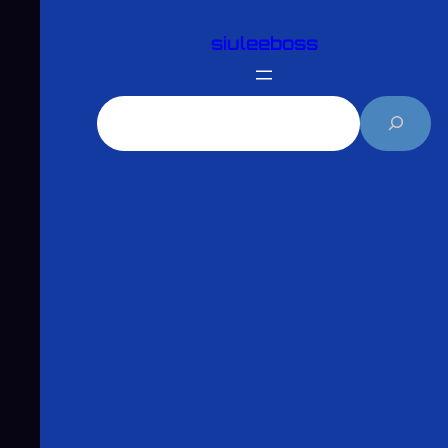
跳
siuleeboss
至
主
要
搜
內
尋
容