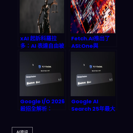
風險怎麼避？
美元豪賭如何定義
2027產業版圖
xAI 起訴科羅拉
Fetch.AI推出了
多：AI 表達自由被
ASI:One與
「規則化」後，
uAgents框架：
2026 年產業鏈會
多鏈智能代理如何
怎麼重排？
重塑2026年市場
格局？
Google I/O 2026
Google AI
殺招全解析：
Search 25年最大
Gemini 3.5 會不
升級：Gemini
會終結傳統搜尋引
3.5 驅動的
擎？開發者搶先看
Search Agents
AI資訊