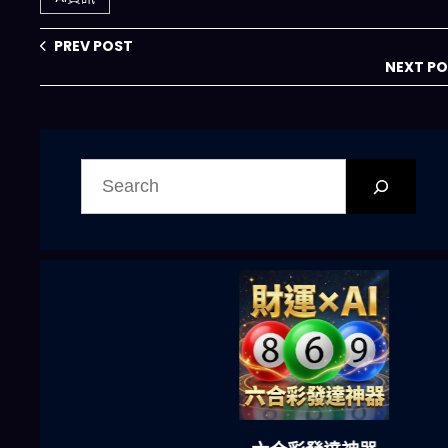
懂 AI 搜尋的未來
如何顛覆搜尋引
藍圖
擎？
PREV POST
NEXT P
搜
尋