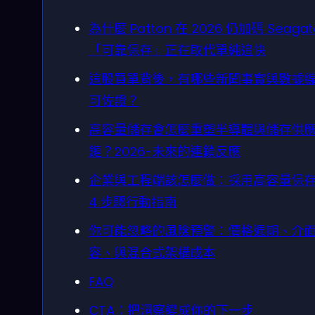
為什麼 Patton 在 2026 仍加碼 Seaga
「可靠保存」正在取代單純追快
這股買單背後，有哪些新聞事實與數據
可佐證？
高容量儲存會怎麼重塑半導體與儲存供
鏈？2026-未來的連鎖反應
企業與工程端該怎麼做：採用高容量保
4 步驟行動指南
你可能忽略的風險預警：價格週期、介
容、與混合式架構成本
FAQ
CTA：把洞察變成你的下一步