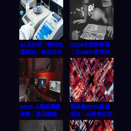
AI 正在把「藥物批
2026年運勢解碼
量釋放」做成可自
｜比MBTI更準的
動化流水線：
天賦測試：你的
2026 製藥品質與
「被動技能」覺醒
合規的新戰場
了嗎？
2026 人類長壽產
奧特曼2026震撼
業鏈：基因編輯
宣言：AI將像自來
×AI 診斷×神經科
水按Token計費！
技，市場怎麼爆、
算力危機與1.4兆