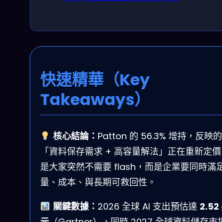
快速精華（Key
Takeaways）
核心結論：
Patton 的 56.3% 增持，反映
「資料保存需求 + 高容量解法」正在重新定
是大家突然不需要 flash，而是企業要同時滿
量、成本、與長期可救回性。
關鍵數據：
2026 全球 AI 支出預估達
2.52
元
（Gartner），同時 2027 全球資料儲存市