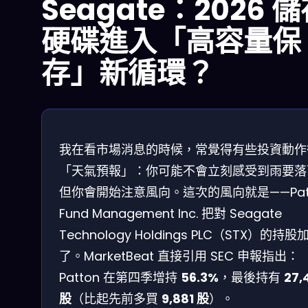
Seagate：2026 
硬碟進入「高容量保
存」新循環？
我在看市場消息的時候，常覺得有些投資動作
「天氣預報」：你可能不會立刻感受到雨要落
但你會開始注意風向。這次的風向就是——Pat
Fund Management Inc. 把對 Seagate
Technology Holdings PLC（STX）的持股
了。MarketBeat 直接引用 SEC 申報指出：
Patton 在第四季增持
56.3%
，最後持有
27,
股
（比起先前多買
9,881 股
）。