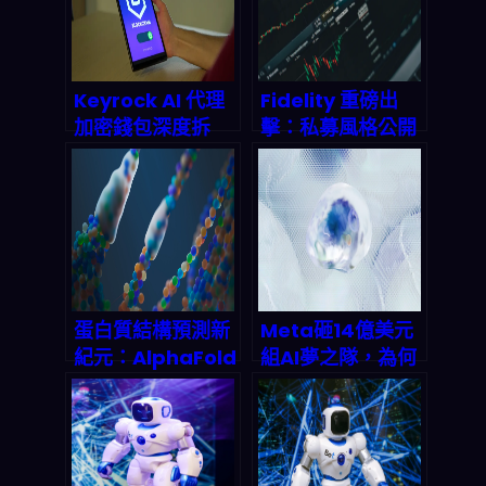
Keyrock AI 代理
Fidelity 重磅出
加密錢包深度拆
擊：私募風格公開
解：當機器自己管
投資模型如何顛覆
錢，被動收入還遠
2026 年市場遊戲
嗎？
規則？
蛋白質結構預測新
Meta砸14億美元
紀元：AlphaFold
組AI夢之隊，為何
3 如何顛覆藥物研
就是不碰Google
發規則
Gemini？揭開
2026年AI市場兆
美元戰爭的底牌