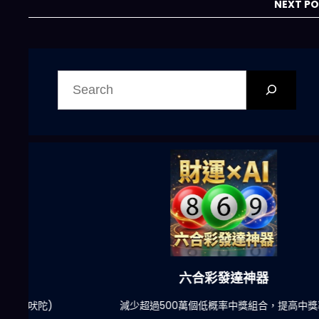
NEXT P
搜
尋
六合彩發達神器
陀)
減少超過500萬個低概率中獎組合，提高中獎率