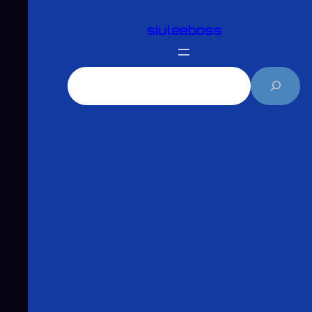
跳
siuleeboss
至
主
要
搜
內
尋
容