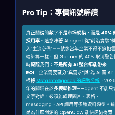
Pro Tip：專價訊號解讀
真正關鍵的數字不是市場規模，而是
40% 
採用率
。這意味著 AI agent 從”前沿實驗”
入”主流必備”——就像當年企業不得不擁抱
端計算一樣。但 Gartner 的 40% 取消警
時提醒我們：
不是所有 AI 整合都能帶來
ROI
。企業需要區分”真需求”與”為 AI 而 AI”
根據
Meta Intelligence 的趨勢分析
，202
年的關鍵在於
多模態推理
——agent 不能只
文字對話，必須能處理圖片、表格、
messaging、API 調用等多種資料類型。
是為什麼開源的 OpenClaw 能快速贏得青