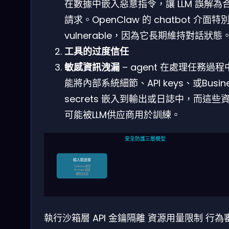
在數據中嵌入惡意指令，讓 LLM 誤解為
請求。OpenClaw 的 chatbot 介面特
vulnerable，因為它長期維持對話狀態
工具的过度信任
敏感資訊洩漏
– agent 在處理任務過程
能將內部系統細節、API keys、或Busine
secrets 嵌入到輸出或日誌中，而這些
可能被LLM供应商用於訓練。
安全防護三層模型
輸入驗證層
Schema 檢查
Prompt 過濾
權限白名單
執行沙箱層
API 金鑰隔離
資源用量限制
行為