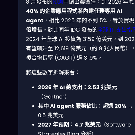
8 月發布的
預測
中拋出震撼彈：到 2026 年底
40% 的企業應用程式將內建任務專用 AI
agent
，相比 2025 年的不到 5%，等於實
倍增長
。對比同年 IDC 發布的
全球 IT 支出指
2024 年全球 AI 投資為 3159 億美元，到 202
有望飆升至 12,619 億美元（約 9 兆人民幣）
複合增長率 (CAGR) 達 31.9%。
將這些數字拆解來看：
2026 年 AI 總支出：2.53 兆美元
（Gartner）
其中 AI agent 服務佔比：超過 20%
→
0.5 兆美元
2027 年預期：4.7 兆美元
（Software
Strategies Blog 分析）