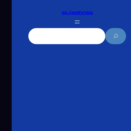
跳
siuleeboss
至
主
要
搜
內
尋
容