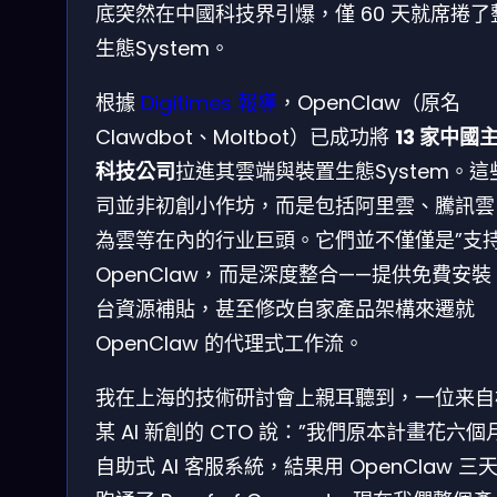
底突然在中國科技界引爆，僅 60 天就席捲了
生態System。
根據
Digitimes 報導
，OpenClaw（原名
Clawdbot、Moltbot）已成功將
13 家中國
科技公司
拉進其雲端與裝置生態System。這
司並非初創小作坊，而是包括阿里雲、騰訊雲
為雲等在內的行业巨頭。它們並不僅僅是”支持
OpenClaw，而是深度整合——提供免費安裝
台資源補貼，甚至修改自家產品架構來遷就
OpenClaw 的代理式工作流。
我在上海的技術研討會上親耳聽到，一位来自
某 AI 新創的 CTO 說：”我們原本計畫花六個
自助式 AI 客服系統，結果用 OpenClaw 三