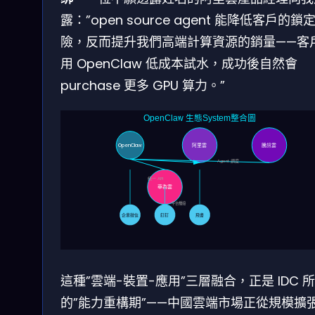
露：”open source agent 能降低客戶的鎖
險，反而提升我們高端計算資源的銷量——客
用 OpenClaw 低成本試水，成功後自然會
purchase 更多 GPU 算力。”
OpenClaw 生態System整合圖
OpenClaw
阿里雲
騰訊雲
Agent 調度
統一 API
華為雲
平台橋接
企業微信
釘釘
飛書
這種”雲端-裝置-應用”三層融合，正是 IDC 
的”能力重構期”——中國雲端市場正從規模擴