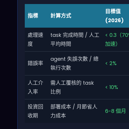
目標值
指標
計算方式
(2026)
處理速
task 完成時間 / 人工
< 0.3（7
度
平均時間
加速）
agent 失誤次數 / 總
錯誤率
< 2%
執行次數
人工介
需人工覆核的 task
< 10%
入率
比例
投資回
部署成本 / 月節省人
6-8 個月
收期
力成本