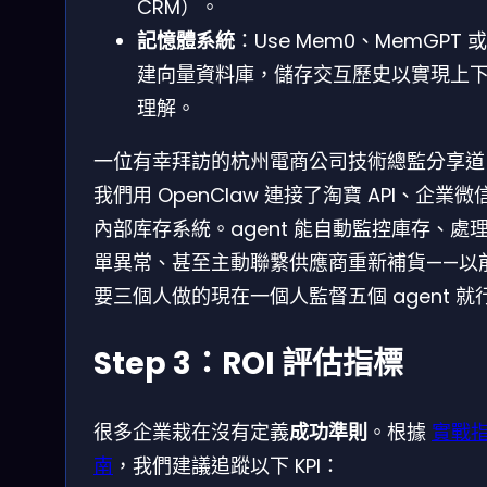
CRM）。
記憶體系統
：Use Mem0、MemGPT 
建向量資料庫，儲存交互歷史以實現上
理解。
一位有幸拜訪的杭州電商公司技術總監分享道
我們用 OpenClaw 連接了淘寶 API、企業微
內部库存系統。agent 能自動監控庫存、處
單異常、甚至主動聯繫供應商重新補貨——以
要三個人做的現在一個人監督五個 agent 就
Step 3：ROI 評估指標
很多企業栽在沒有定義
成功準則
。根據
實戰
南
，我們建議追蹤以下 KPI：