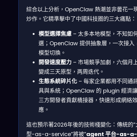
綜合以上分析，OpenClaw 熱潮並非曇花一
炒作。它精準擊中了中國科技圈的三大痛點：
模型選擇焦慮
– 太多本地模型，不知如
選；OpenClaw 提供抽象層，一次接入
模型切換。
開發速度壓力
– 市場競爭加劇，六個月
變成三天原型，两周迭代。
生態系統碎片化
– 每家企業都用不同通
具與系統；OpenClaw 的 plugin 經濟
三方開發者貢獻橋接器，快速形成網絡
應。
這也預示著2026年後的技術棧變化：傳統的”
型-as-a-service”將被”
agent 平台-as-a