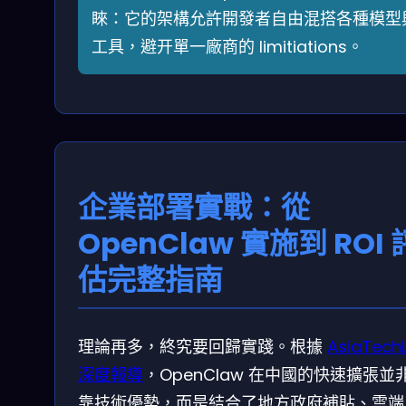
睞：它的架構允許開發者自由混搭各種模型
工具，避开單一廠商的 limitiations。
企業部署實戰：從
OpenClaw 實施到 ROI 
估完整指南
理論再多，終究要回歸實踐。根據
AsiaTech
深度報導
，OpenClaw 在中國的快速擴張並
靠技術優勢，而是結合了地方政府補貼、雲端