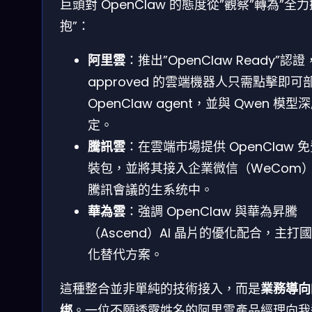
巨頭對 OpenClaw 的態度從”觀察”轉為”全
抱”：
阿里雲
：推出”OpenClaw Ready”認證
approved 的雲端機器人只需點擊即可
OpenClaw agent，並與 Qwen 模型
定。
騰訊雲
：在雲端市場提供 OpenClaw 
裝包，並將其接入企業微信（WeCom
騰訊會議的生系统中。
華為雲
：強調 OpenClaw 與華為昇騰
（Ascend）AI 晶片的優化配合，主打
化替代方案。
這種整合並非單純的技術接入，而是
業務導向
绑
。一位不願透露姓名的阿里雲產品經理向我