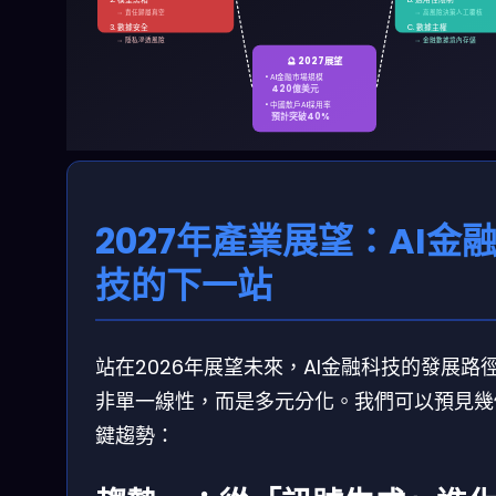
→ 責任歸屬真空
→ 高風險決策人工覆核
3. 數據安全
C. 數據主權
→ 隱私滲透風險
→ 金融數據境內存儲
🔮 2027展望
• AI金融市場規模
420億美元
• 中國散戶AI採用率
預計突破40%
2027年產業展望：AI金
技的下一站
站在2026年展望未來，AI金融科技的發展路
非單一線性，而是多元分化。我們可以預見幾
鍵趨勢：