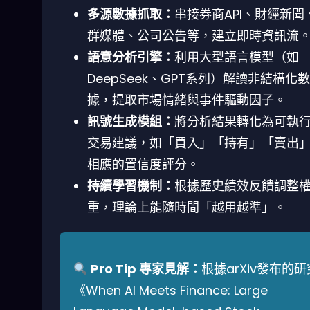
多源數據抓取：
串接券商API、財經新聞
群媒體、公司公告等，建立即時資訊流
語意分析引擎：
利用大型語言模型（如
DeepSeek、GPT系列）解讀非結構化數
據，提取市場情緒與事件驅動因子。
訊號生成模組：
將分析結果轉化為可執
交易建議，如「買入」「持有」「賣出
相應的置信度評分。
持續學習機制：
根據歷史績效反饋調整
重，理論上能隨時間「越用越準」。
Pro Tip 專家見解：
根據arXiv發布的研
《When AI Meets Finance: Large