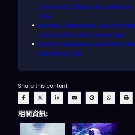
know about China’s new AI rules in
2024
Reuters: China drafts rules on tighte
stock trading, listing regulations
Mordor Intelligence: AI in Fintech Ma
Size Report 2031
Share this content:
相關資訊: