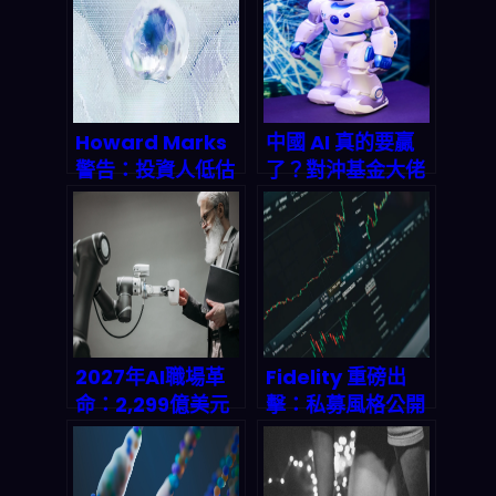
Howard Marks
中國 AI 真的要贏
警告：投資人低估
了？對沖基金大佬
AI威力，不跟進就
曝祕密：成本不到
等著被洗出場
美國 1/10，2026
年將收割 2.5 兆美
元市場！
2027年AI職場革
Fidelity 重磅出
命：2,299億美元
擊：私募風格公開
背後的真相，你的
投資模型如何顛覆
工作還剩多少價
2026 年市場遊戲
值？
規則？