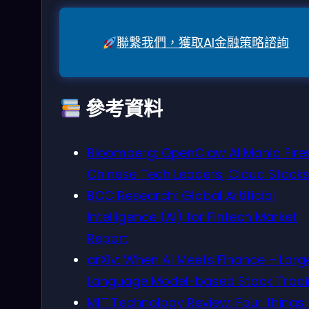
聯繫我們，獲取AI金融策略諮詢
參考資料
Bloomberg: OpenClaw AI Mania Fire
Chinese Tech Leaders, Cloud Stock
BCC Research: Global Artificial
Intelligence (AI) for Fintech Market
Report
arXiv: When AI Meets Finance – Larg
Language Model-based Stock Trad
MIT Technology Review: Four things 