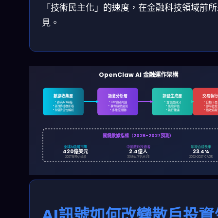
「技術民主化」的速度，在金融科技領域前所
見。
OpenClaw AI 金融運作架構
數據收集層
語意分析層
訊號生成層
交易執
• 券商API串接
• LLM情緒判讀
• 置信度評分
• 自動下單
• 新聞/社群抓取
• 事件驅動識別
• 風險評估
• 即時監控
• 財報/公告解析
• 多維度關聯
• 執行建議
• 績效追蹤
關鍵數據指標（2026-2027預測）
全球AI金融市場
中國散戶投資者
年複合成長率
420億美元
2.4億人
23.4%
30歲以下佔比1/3
2027年預估規模
2022-2027 CAGR
AI訊號如何改變散戶投資