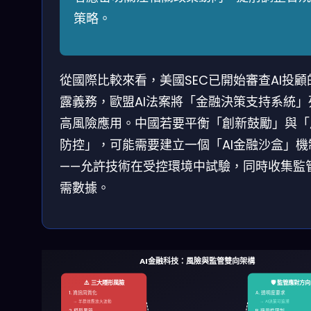
策略。
從國際比較來看，美國SEC已開始審查AI投顧
露義務，歐盟AI法案將「金融決策支持系統」
高風險應用。中國若要平衡「創新鼓勵」與「
防控」，可能需要建立一個「AI金融沙盒」機
——允許技術在受控環境中試驗，同時收集監
需數據。
AI金融科技：風險與監管雙向架構
⚠️ 三大隱形風險
🛡️ 監管應對方向
1. 資訊同質化
A. 透明度要求
→ 羊群效應放大波動
→ AI決策可追溯
2. 模型黑箱
B. 適用性限制