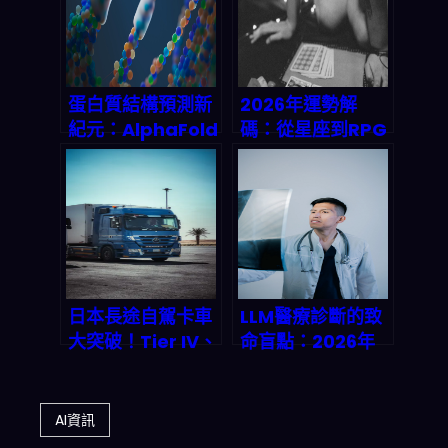
蛋白質結構預測新
2026年運勢解
紀元：AlphaFold
碼：從星座到RPG
3 如何顛覆藥物研
技能——你的「人
發規則
生被動技能」亮了
嗎？
日本長途自駕卡車
LLM醫療診斷的致
大突破！Tier IV、
命盲點：2026年
Yamato、三菱扶
為何醫生仍無法被
桑聯手打造2000
AI取代？準確率、
公里無司機運輸
偏差與監管危機深
AI資訊
度拆解