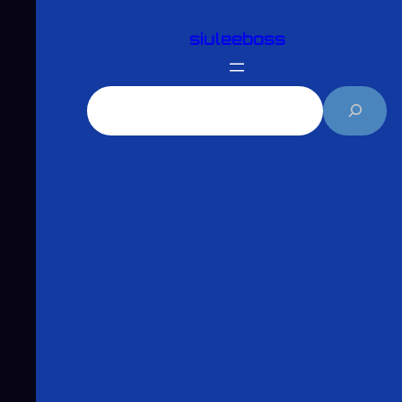
跳
siuleeboss
至
主
要
搜
內
尋
容