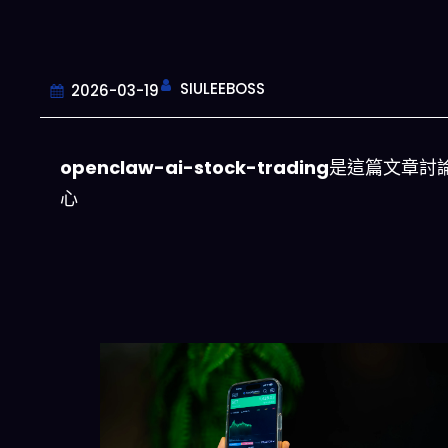
SIULEEBOSS
2026-03-19
openclaw-ai-stock-trading
是這篇文章討
心