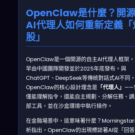
OpenClaw是什麼？開
AI代理人如何重新定義「
股」
OpenClaw是一個開源的自主AI代理人框架
早由中國團隊開發並於2025年底發布。與
ChatGPT、DeepSeek等傳統對話式AI不同
OpenClaw的核心設計理念是
「代理人」
——
僅能理解指令，還能自主規劃、分解任務、調
部工具，並在沙盒環境中執行操作。
在金融場景中，這意味著什麼？Morningsta
析指出，OpenClaw的出現標誌著AI從「回