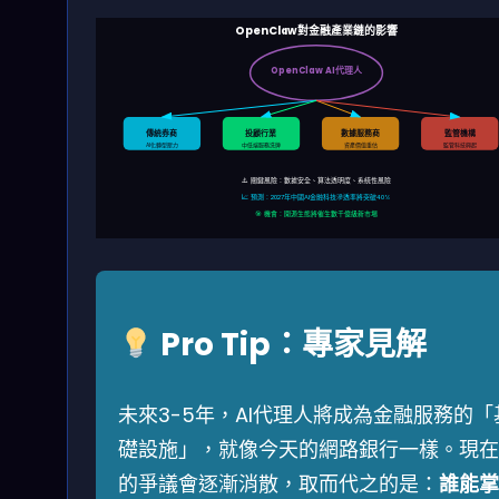
OpenClaw對金融產業鏈的影響
OpenClaw AI代理人
傳統券商
投顧行業
數據服務商
監管機構
AI化轉型壓力
中低端服務洗牌
資產價值重估
監管科技興起
⚠️ 關鍵風險：數據安全、算法透明度、系統性風險
📈 預測：2027年中國AI金融科技滲透率將突破40%
🎯 機會：開源生態將催生數千億級新市場
Pro Tip：專家見解
未來3-5年，AI代理人將成為金融服務的「
礎設施」，就像今天的網路銀行一樣。現在
的爭議會逐漸消散，取而代之的是：
誰能掌