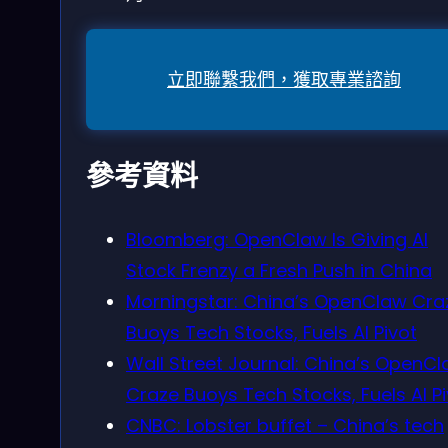
立即聯繫我們，獲取專業諮詢
參考資料
Bloomberg: OpenClaw Is Giving AI
Stock Frenzy a Fresh Push in China
Morningstar: China’s OpenClaw Cra
Buoys Tech Stocks, Fuels AI Pivot
Wall Street Journal: China’s OpenC
Craze Buoys Tech Stocks, Fuels AI P
CNBC: Lobster buffet – China’s tech