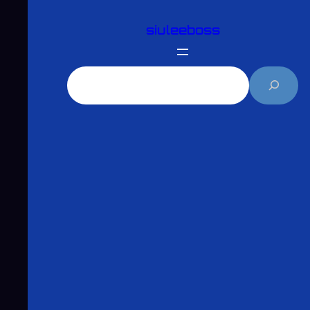
跳
siuleeboss
至
主
要
搜
內
尋
容