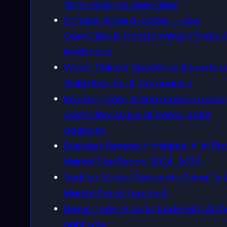
firms feast on OpenClaw
Fortune: Raise a lobster – How
OpenClaw is transforming China’s A
landscape
Wired: China’s OpenClaw Boom Is a
Gold Rush for AI Companies
Investing.com: China moves to curb
OpenClaw AI use at banks, state
agencies
Business Research Insights: AI in Fin
Market Size Report 2026-2035
Verified Market Research: China Fin
Market Size & Forecast
NexusTrade: How to trade with AI th
right way