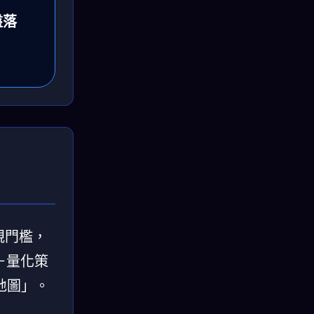
盤落
規門檻，
型＋量化策
地圖」。