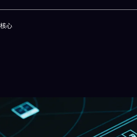
核心
今晚吃什麽
一鍵配搭出三餸一湯的完美晚餐組合,以後免除晚
惱
立即下載