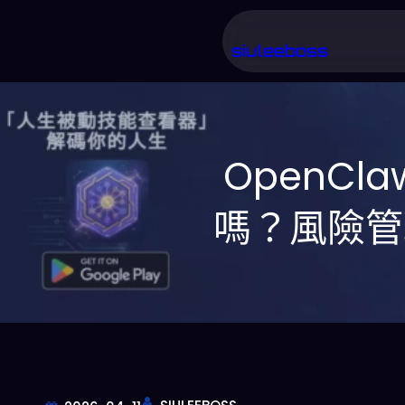
跳
至
siuleeboss
主
要
內
OpenCl
容
嗎？風險管