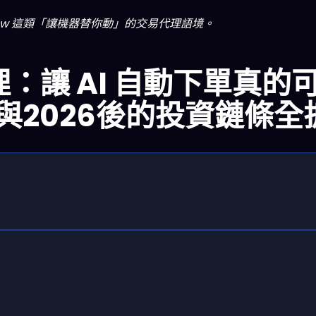
aw 這類「讓機器替你動」的交易代理語境。
代理：讓 AI 自動下單真的
與2026後的投資鏈條全