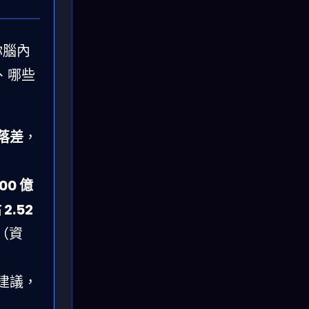
你腦內
、哪些
落差
，
800 億
2.52
（資
建議，