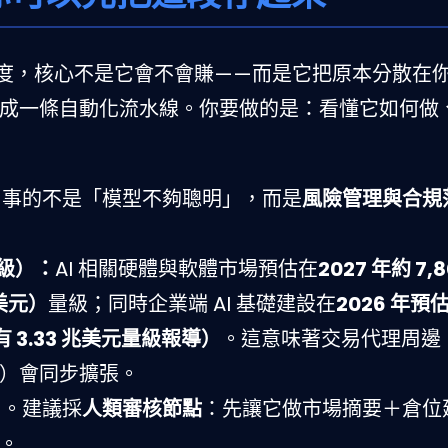
」的熱度，核心不是它會不會賺——而是它把原本分散在
成一條自動化流水線。你要做的是：看懂它如何做
出事的不是「模型不夠聰明」，而是
風險管理與合規
量級）：
AI 相關硬體與軟體市場預估在
2027 年約 7,
兆美元）
量級；同時企業端 AI 基礎建設在
2026 年預估 
有 3.33 兆美元量級報導）
。這意味著交易代理周邊
）會同步擴張。
」。建議採
人類審核節點
：先讓它做市場摘要＋倉位
。