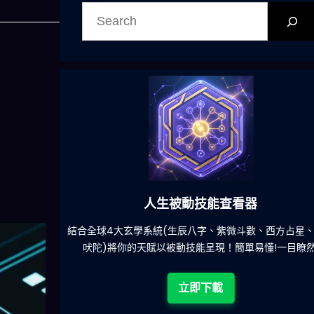
搜
尋
人生被動技能查看器
餐吃什麽的煩
結合全球4大玄學系統(生辰八字、紫微斗數、西方占星
吠陀)將你的天賦以被動技能呈現！簡單易懂!一目瞭然
立即下載