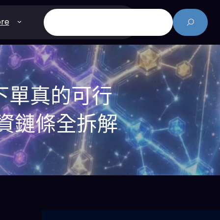
搜
re
尋
自動下單真的可行
投資鏈條全拆解