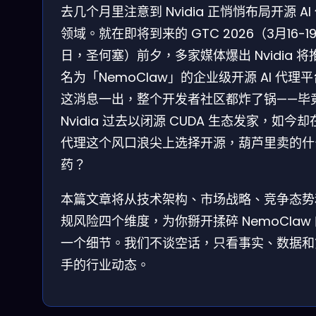
去几个月里注意到 Nvidia 正悄悄布局开源 AI
领域。就在即将到来的 GTC 2026（3月16-1
日，圣何塞）前夕，多家媒体爆出 Nvidia 将
名为「NemoClaw」的企业级开源 AI 代理
这消息一出，整个开发者社区都炸了锅——毕
Nvidia 过去以闭源 CUDA 生态发家，如今却在
代理这个风口浪尖上选择开源，葫芦里卖的什
药？
本篇文章将从技术架构、市场战略、竞争态势
规风险四个维度，为你掰开揉碎 NemoClaw
一个细节。我们不谈空话，只看事实、数据和
手的行业动态。