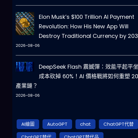
Elon Musk’s $100 Trillion AI Payment
Revolution: How His New App Will
Destroy Traditional Currency by 20
2026-08-06
DeepSeek Flash 震撼彈：效能平起平
成本砍掉 60%！AI 價格戰將如何重塑 20
產業鏈？
2026-08-06
AI繪圖
AutoGPT
chat
ChatGPT代替
ChatGPT替代
ChatGPT替代品