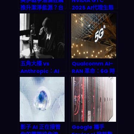
美伊戰爭油價狂飆
NVIDIA GTC
推升潔淨能源？台
2025 AI代理生態
股FT 00899 ETF
系全面解析：企業
3月16日暴漲
自動化新紀元來
2.1%！2026投資
臨？
人必看避險布局全
攻略
五角大樓 vs
Qualcomm AI-
Anthropic：AI
RAN 革命：6G 時
軍事化爭奪戰引發
代提前到來的關鍵
千億美元訴訟風暴
密碼
影子 AI 正在接管
Google 攜手