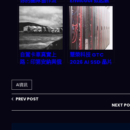
你的團隊協作流
Envicool 掀起數
程：企業治理真空
據中心冷卻革命：
的真相
海洋式散熱技術如
何為 AI 雲端時代
省下兆億成本？
自駕卡車真實上
慧榮科技 GTC
路：印第安納與俄
2026 AI SSD 晶片
亥俄州聯合試驗揭
大解密：NVIDIA
示 2026 年物流革
ICMS 架構下，
命
2027 年儲存市場
AI資訊
會不會直接衝破
300 億美元？
PREV POST
NEXT P