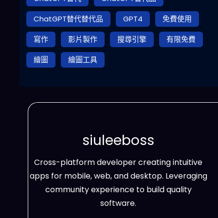
ChatGPT替代替代品
GPT4
免費使用
寫作
影片製作
搜尋引擎
有限免費
繪圖
繪圖工具
siuleeboss
Cross-platform developer creating intuitive
apps for mobile, web, and desktop. Leveraging
community experience to build quality
software.