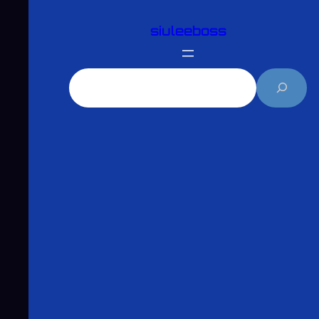
跳
siuleeboss
至
主
要
搜
內
尋
容