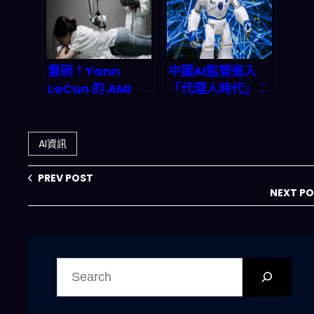
重磅！Yann
中國AI監管進入
LeCun 的 AMI
「代理人時代」：
Labs 砸 10 億美元
2026年全球科技
打造醫療 AI 新帝
合規戰與兆美元市
國：一場顛覆診斷
場衝擊
AI資訊
的「世界模型」革
命
PREV POST
NEXT P
搜
尋