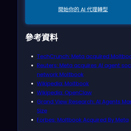
開始你的 AI 代理轉型
參考資料
TechCrunch: Meta acquired Moltbo
Reuters: Meta acquires AI agent soc
network Moltbook
Wikipedia: Moltbook
Wikipedia: OpenClaw
Grand View Research: AI Agents Ma
Size
Forbes: Moltbook Acquired By Meta