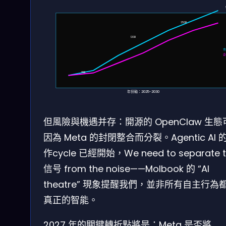
250B
120B
企
78B
年份軸：2025-2030
但風險與機遇并存：開源的 OpenClaw 生態
因為 Meta 的封閉整合而分裂。Agentic AI 
作cycle 已經開始，We need to separate 
信号 from the noise——Molbook 的 “AI
theatre” 現象提醒我們，並非所有自主行為
真正的智能。
2027 年的關鍵轉折點將是：Meta 是否將