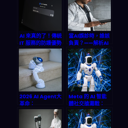
數位轉型與企業自
動化未來
AI 來真的了！傳統
當AI誤診時，誰該
IT 服務的防護優勢
負責？——解析AI
正在瓦解，2026
診斷系統背後的的
年將迎來 2.5 兆美
法律黑洞與社會成
元消費浪潮 –
本炸彈
Siuleeboss 深度
剖析
2026 AI Agent大
Meta 的 AI 智能
革命：
體社交搶灘戰：
OpenClaw揭開
Moltbook 收購案
分散式作業系統與
如何點燃 2026 科
自主AI的財富密碼
技新賽道？