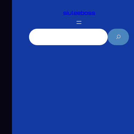
跳
siuleeboss
至
主
要
搜
內
尋
容