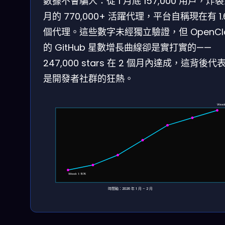
數據不會騙人：從 1 月底 157,000 用戶，炸裂
月的 770,000+ 活躍代理，平台自稱現在有 1.
個代理。這些數字未經獨立驗證，但 OpenCl
的 GitHub 星數增長曲線卻是實打實的——
247,000 stars 在 2 個月內達成，這背後代
是開發者社群的狂熱。
Week
Week 1: 157K
時間軸：2026 年 1 月 – 2 月