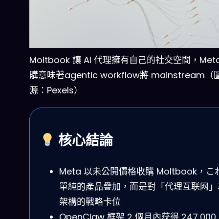
Moltbook 讓 AI 代理擁有自己的社交空間，Met
購意味著agentic workflow將 mainstream
源：Pexels）
核心結論
Meta 以未公開價格收購 Moltbook，こ
單純的產品疊加，而是對「代理互联网」
架構的戰略卡位
OpenClaw 框架 2 個月內获得 247,000