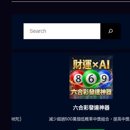
搜
尋
六合彩發達神器
陀)
減少超過500萬個低概率中獎組合，提高中獎率