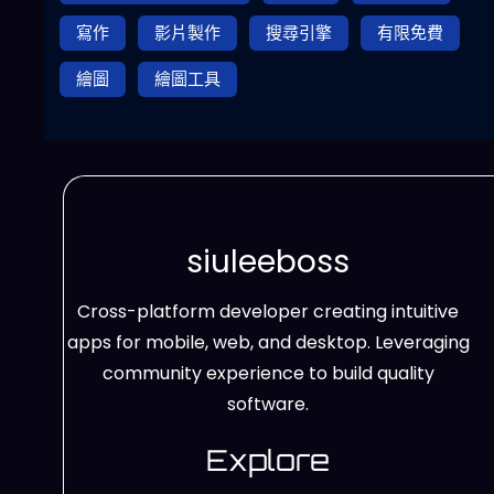
寫作
影片製作
搜尋引擎
有限免費
繪圖
繪圖工具
siuleeboss
Cross-platform developer creating intuitive
apps for mobile, web, and desktop. Leveraging
community experience to build quality
software.
Explore