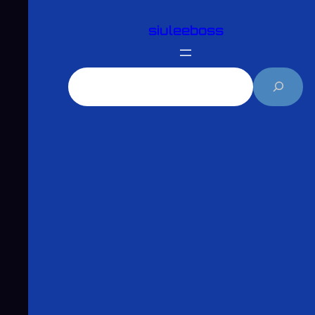
跳
siuleeboss
至
主
要
搜
內
尋
容