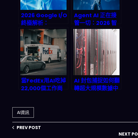
2026 Google I/O
Agent AI 正在接
終極解析：
管一切：2026 智
Agentic AI 時代
能代理革命與被動
來臨，數位員工解
收入新大陸完整拆
放人類勞動力
解
當FedEx用AI吃掉
AI 封包捕捉如何翻
22,000個工作崗
轉超大規模數據中
位：物流巨頭的自
心：2026 深度觀
主決策革命
察與未來預測
AI資訊
PREV POST
NEXT P