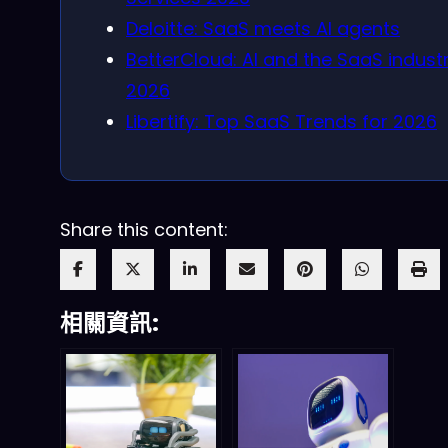
Deloitte: SaaS meets AI agents
BetterCloud: AI and the SaaS industr
2026
Libertify: Top SaaS Trends for 2026
Share this content:
相關資訊: