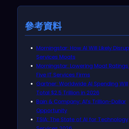
參考資料
Morningstar: How AI Will Likely Disrup
Services Moats
Morningstar: Lowering Moat Ratings
Five IT Services Firms
Gartner: Worldwide AI Spending Will
Total $2.5 Trillion in 2026
Bain & Company: AI’s Trillion-Dollar
Opportunity
TSIA: The State of AI for Technology
Services 2026