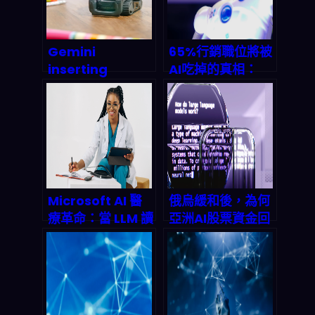
Gemini
65%行銷職位將被
inserting
AI吃掉的真相：
Workspace：
2026年行銷人驟
2026年企業工作
變指南
流程的深度AI整合
實測與市場衝擊分
析
Microsoft AI 醫
俄烏緩和後，為何
療革命：當 LLM 讀
亞洲AI股票資金回
懂病歷，醫師赋归
流？投資者下一輪
醫學
押注的軟硬體與雲
端地圖