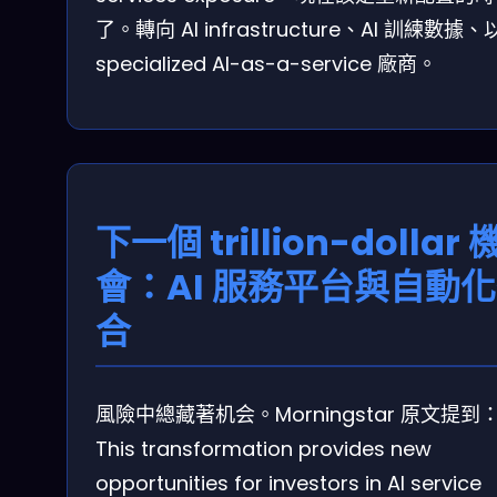
了。轉向 AI infrastructure、AI 訓練數據
specialized AI-as-a-service 廠商。
下一個 trillion-dollar 
會：AI 服務平台與自動
合
風險中總藏著机会。Morningstar 原文提到：
This transformation provides new
opportunities for investors in AI service