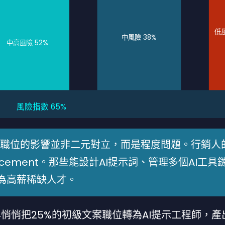
低風
中風險 38%
中高風險 52%
風險指數 65%
，AI對職位的影響並非二元對立，而是程度問題。行銷人
eplacement。那些能設計AI提示詞、管理多個AI工具
為高薪稀缺人才。
4悄悄把25%的初級文案職位轉為AI提示工程師，