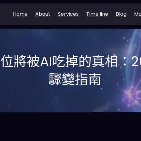
Home
About
Services
Time line
Blog
Mo
職位將被AI吃掉的真相：2
驟變指南