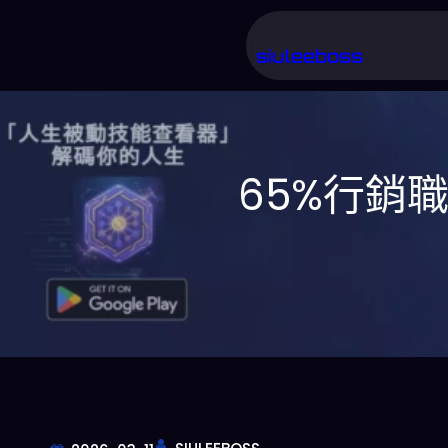
跳
至
siuleeboss
主
要
內
65%行銷
容