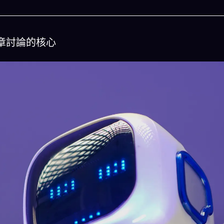
章討論的核心
今晚吃什麽
一鍵配搭出三餸一湯的完美晚餐組合,以後免除晚
惱
立即下載