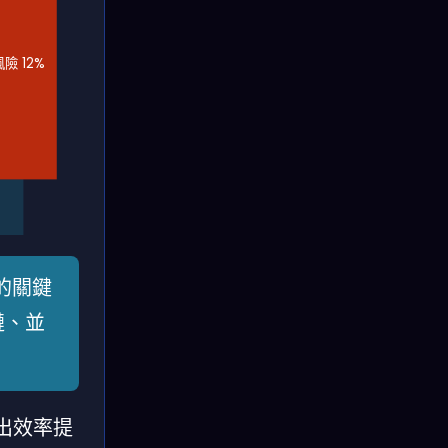
險 12%
的關鍵
鏈、並
產出效率提