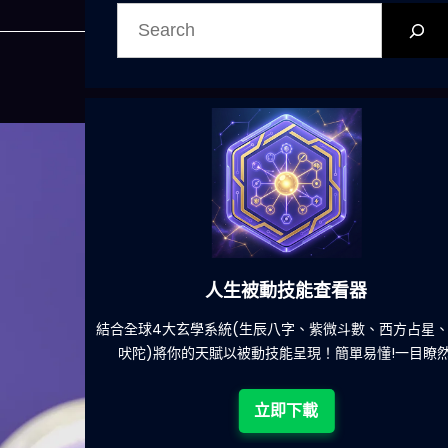
搜
尋
人生被動技能查看器
餐吃什麽的煩
結合全球4大玄學系統(生辰八字、紫微斗數、西方占星
吠陀)將你的天賦以被動技能呈現！簡單易懂!一目瞭然
立即下載