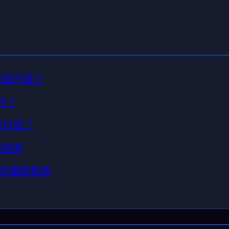
底是什麼？
冲？
會升值？
戰指南
年趨勢預測