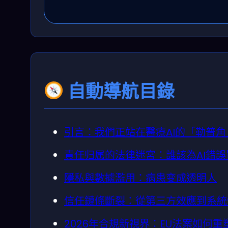
自動導航目錄
引言：我們正站在醫療AI的「勒普角
責任归属的法律迷宮：誰該為AI錯誤
隱私與數據濫用：病患变成透明人
信任鏈條斷裂：從第三方效應到系統
2026年合規新視界：EU法案如何