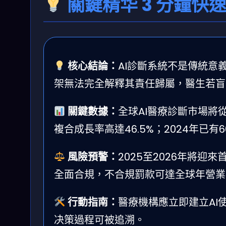
關鍵精华 3 分鐘快
核心結論：
AI診斷系統不是傳統意義
架無法完全解釋其責任歸屬，醫生若盲
關鍵數據：
全球AI醫療診斷市場將從2
複合成長率高達46.5%；2024年已有
風險預警：
2025至2026年將迎
全面合規，不合規罰款可達全球年營業
行動指南：
醫療機構應立即建立AI
决策過程可被追溯。