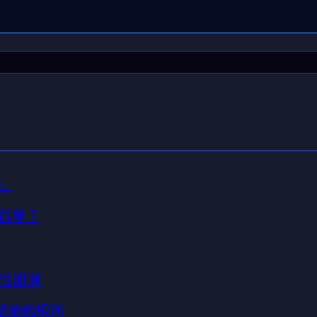
」
買單？
性崩潰
重塑遊戲規則