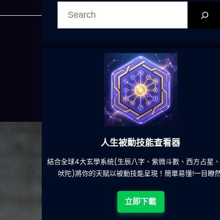
搜
尋
六合彩發達神器
方占星、印度
減少超過500萬個低概率中獎組合，提高中獎率
目瞭然!
立即下載