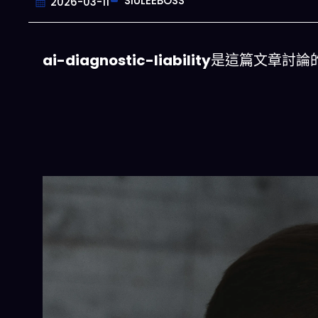
SIULEEBOSS
2026-03-11
ai-diagnostic-liability
是這篇文章討論
今晚吃什麽
一鍵配搭出三餸一湯的完美晚餐組合,以後
惱
立即下載