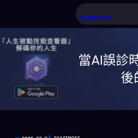
跳
至
siuleeboss
主
要
內
當AI誤診
容
後