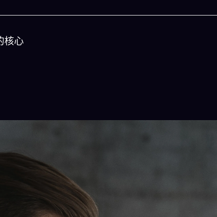
的核心
人生被動技能查看器
免除晚餐吃什麽的煩
結合全球4大玄學系統(生辰八字、紫微斗數、西
吠陀)將你的天賦以被動技能呈現！簡單易懂!一
立即下載