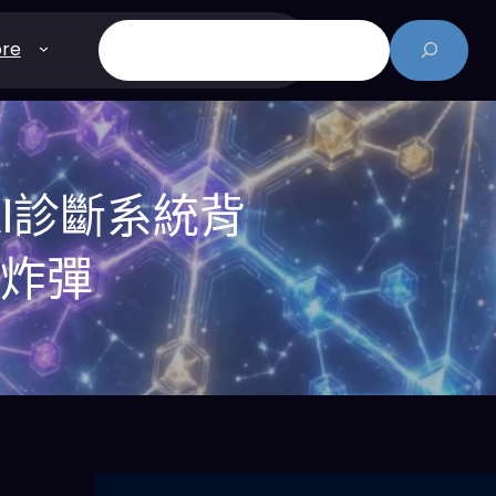
搜
re
尋
I診斷系統背
本炸彈