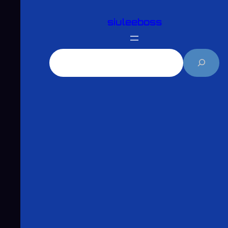
跳
siuleeboss
至
主
要
搜
內
尋
容