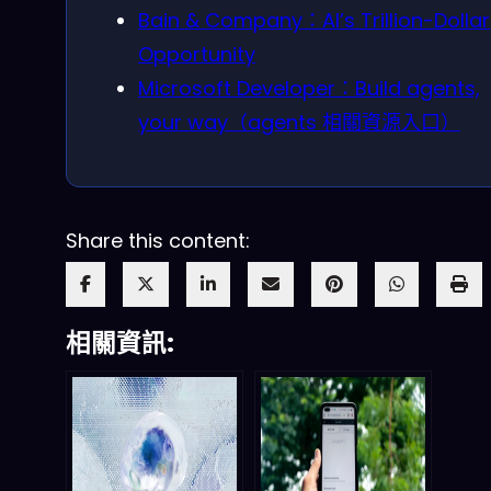
Bain & Company：AI’s Trillion-Dollar
Opportunity
Microsoft Developer：Build agents,
your way（agents 相關資源入口）
Share this content:
相關資訊: