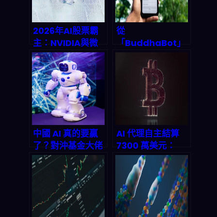
2026年AI股票霸
從
主：NVIDIA與微
「BuddhaBot」
軟的萬億市場爭霸
到「AI耶穌」：
戰
2026 年信仰類聊
天機器人為何會
爆、又會把哪條產
業鏈直接推上天？
中國 AI 真的要贏
AI 代理自主結算
了？對沖基金大佬
7300 萬美元：
曝祕密：成本不到
Crypto Rails 如
美國 1/10，2026
何改寫機器經濟的
年將收割 2.5 兆美
支付底層邏輯
元市場！