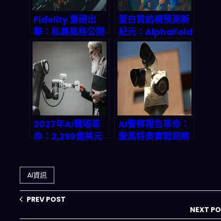
Fidelity 重磅出
蛋白質結構預測新
擊：私募風格公開
紀元：AlphaFold
投資模型如何顛覆
3 如何顛覆藥物研
2026 年市場遊戲
發規則
規則？
2027年AI職場革
AI警察報告革命：
命：2,299億美元
聖馬特奧實戰观察
背後的真相，你的
與2026預警 |
工作還剩多少價
SiuleeBoss
值？
AI資訊
PREV POST
NEXT P