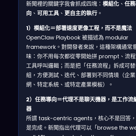
新聞裡的關鍵字我會抓成四塊：
模組化
、
任務
向
、
可用工具
、
更自主的執行
。
1）模組化＝部署速度更像工程，而不是魔法
OpenClaw Playbook 被描述為 modular
framework。對開發者來說，這種架構通常
味：你不用每次都從零開始拼 prompt、流
工具呼叫邏輯；而是把「任務流程」拆成可替
組，方便測試、迭代、部署到不同情境（企業
網、特定系統、或特定產業模板）。
2）任務導向＝代理不是聊天機器，是工作流
器
所謂 task-centric agents，核心不是回答
是完成。新聞指出代理可以「browse the w