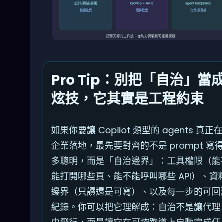
設計/測試/部署
browse + APIs
agent templates
快速迭代
編排軟體
企業/消費端
把聊天導向工作流：從能力拼裝到可重用模板
Pro Tip：別把「自治」當
炫技，它其實是工程約束
如果你要讓 Copilot 類型的 agents 真正
企業落地，最先要對齊的不是 prompt 寫
多聰明，而是「自治邊界」：工具權限（能
能打開哪些頁、能不能呼叫哪些 API）、資
邊界（只讀還是可寫）、以及每一步的可回
紀錄。你可以把它理解成：自治不是讓代理