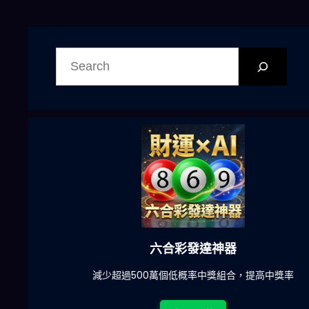
搜
尋
六合彩發達神器
陀)
減少超過500萬個低概率中獎組合，提高中獎率