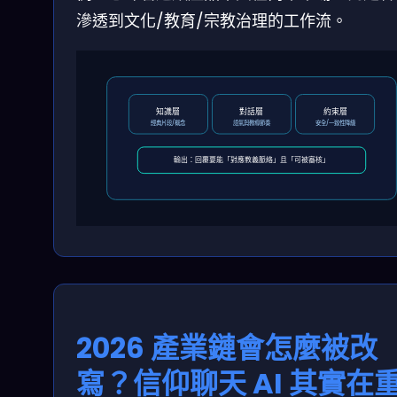
滲透到文化/教育/宗教治理的工作流。
知識層
對話層
約束層
經典片段/概念
語氣與教導節奏
安全/一致性降級
輸出：回覆要能「對應教義脈絡」且「可被審核」
2026 產業鏈會怎麼被改
寫？信仰聊天 AI 其實在