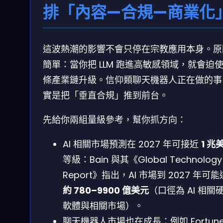
排「內容—合規—商業化
這波熱潮的影響不會只停在宗教應用本身。原
簡單：當你把 LLM 跑進高敏感領域，就會迫
條產業鏈升級。信仰類聊天機器人正在做的事
實是把「垂直合規」推到前台。
先給你兩組量級參考，幫你抓方向：
AI 相關市場預測在 2027 年可接近
1 兆
等級：Bain 與其《Global Technology
Report》指出，AI 市場到 2027 年可
約 780–9900 億美元
（口徑為 AI 相關
軟體與相關市場）。
聊天機器人市場也在成長：例如 Fortun