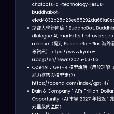
chatbots-ai-technology-jesus-
buddhabot-
e1ed4832b25a23ee85292da681a0e
京都大學新聞稿：BuddhaBot, Buddhis
dialogue AI, marks its first overseas
release（提到 BuddhaBot-Plus 海
等資訊）https://www.kyoto-
u.ac.jp/en/news/2025-03-03
OpenAI：GPT-4 模型說明（用於理解 L
能力框架與模型定位）
https://openai.com/index/gpt-4/
Bain & Company：AI’s Trillion-Dollar
Opportunity（AI 市場 2027 年接近 1 
元量級的區間）