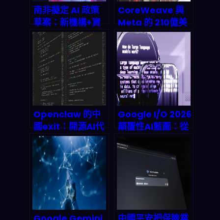
南非擬定 AI 政策
CoreWeave 與
草案：新機構+資
Meta 的 210億美
金激勵要怎麼把
元 AI 基礎設施協
「AI 研發門檻」打
議：2026年科技
開？2026 你該看
巨頭的算力軍備競
懂哪幾件事
賽幕後解析
Openclaw 的中
Google I/O 2026
國exit：開源AI代
顛覆性AI藍圖：從
理如何觸礁數據隱
Gemini
私新規？
Unlimited到端對
端自動化，下一代
雲端Agentic革命
全解析
Google Gemini
中國平安把保險業