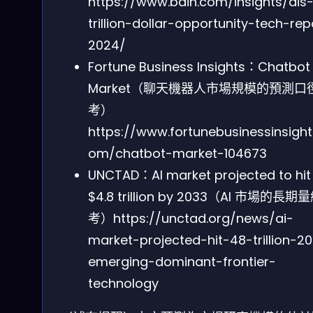
https://www.bain.com/insights/ais
trillion-dollar-opportunity-tech-rep
2024/
Fortune Business Insights：Chatbot
Market（聊天機器人市場規模的預測口
考）
https://www.fortunebusinessinsight
om/chatbot-market-104673
UNCTAD：AI market projected to hit
$4.8 trillion by 2033（AI 市場的長期
考）https://unctad.org/news/ai-
market-projected-hit-48-trillion-2
emerging-dominant-frontier-
technology