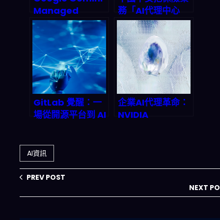
Managed
務「AI代理中心
Agents 深度拆
化」後，2026年
解：一次 API 呼叫
你該怎麼讀懂這盤
就能部署全自動 AI
棋？
代理，2026 代理
式經濟正式引爆
GitLab 覺醒：一
企業AI代理革命：
場從開源平台到 AI
NVIDIA
代理軍團的豪賭，
NemoClaw開放
2027 年市值將翻
平台如何重塑
倍？
2026年商業自動
AI資訊
化
PREV POST
NEXT P