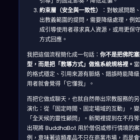
引導」的固定節奏，降低走偏。
約束層（安全與一致性）
：對敏感問題
出教義範圍的提問，需要降級處理，例
成引導使用者尋求真人資源，或用更保
方式回應。
我把這個流程簡化成一句話：
你不是把佛陀塞
型，而是把「教導方式」做進系統規格裡。
當
的格式穩定、引用來源有脈絡、錯誤時能降級
用者就會覺得「它懂我」。
而把它做成聊天，也就自然帶出宗教服務的另
演化：從「固定時間、固定場域的互動」，變
「全天候的靈性顧問」。新聞裡提到在不丹等
出現將 BuddhaBot 用於僧侶或修行情境的案
例，意味著這類產品不只在商業市場，而是會