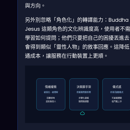
與方向。
另外別忽略「角色化」的轉譯能力：Buddha
Jesus 這類角色的文化辨識度高，使用者不
學習如何提問；他們只要把自己的困擾丟進去
會得到類似「靈性人物」的敘事回應。這降低
通成本，讓服務在行動裝置上更順。
情緒緩衝
決策腳手架
儀式感
被接住、被理解
把複雜問題拆開
祈禱/鼓勵格式
回覆即時
步驟化建議
可重複體驗
語氣像真人
隨問隨調整
低門檻上手