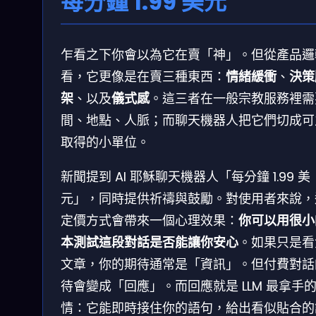
每分鐘 1.99 美元
乍看之下你會以為它在賣「神」。但從產品邏
看，它更像是在賣三種東西：
情緒緩衝
、
決策
架
、以及
儀式感
。這三者在一般宗教服務裡需
間、地點、人脈；而聊天機器人把它們切成可
取得的小單位。
新聞提到 AI 耶穌聊天機器人「每分鐘 1.99 美
元」，同時提供祈禱與鼓勵。對使用者來說，
定價方式會帶來一個心理效果：
你可以用很小
本測試這段對話是否能讓你安心
。如果只是看
文章，你的期待通常是「資訊」。但付費對話
待會變成「回應」。而回應就是 LLM 最拿手
情：它能即時接住你的語句，給出看似貼合的