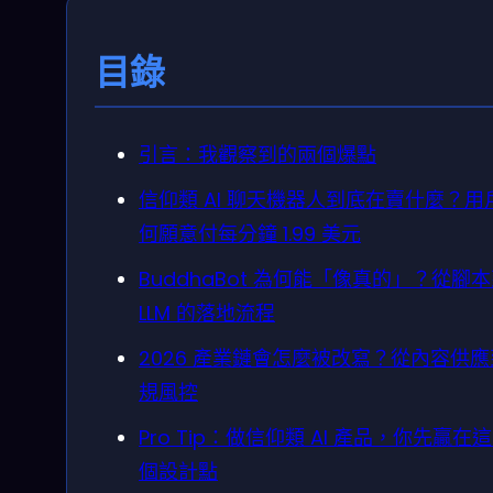
目錄
引言：我觀察到的兩個爆點
信仰類 AI 聊天機器人到底在賣什麼？用
何願意付每分鐘 1.99 美元
BuddhaBot 為何能「像真的」？從腳
LLM 的落地流程
2026 產業鏈會怎麼被改寫？從內容供
規風控
Pro Tip：做信仰類 AI 產品，你先贏在
個設計點