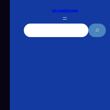
跳
siuleeboss
至
主
要
搜
內
尋
容