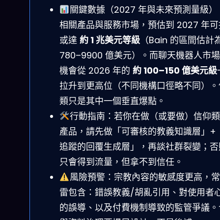
關鍵數據（2027 年與未來預測量級）：
相關產品與服務市場，預估到 2027 年
或達
約 1 兆美元等級
（Bain 的區間估計
780–9900 億美元）。而聊天機器人市
機會從 2026 年的
約 100–150 億美元級
拉升到更高位（不同機構口徑略不同）。
類只是其中一個垂直爆點。
行動指南：若你在做（或要做）信仰類
產品，請先做「可審核的教義知識層」+
追蹤的回覆生成層」，再談社群裂變；否
只會得到流量，但拿不到信任。
風險預警：宗教內容的敏感度更高，常
雷包含：錯誤教義/胡亂引用、對使用者
的誤導、以及付費機制導致的監管爭議。