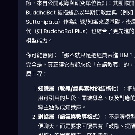
節，來自公開報導與研究單位資訊：其團隊開
BuddhaBot 被描述為以早期佛教經典（例如
Suttanipāta）作為訓練/知識來源基礎，後
代（如 BuddhaBot Plus）也結合了更先進
模型能力。
你可能會問：「那不就只是把經典丟進 LLM？
完全是。真正讓它看起來像「在講教義」的，
層工程：
知識層（教義/經典素材的結構化）
：把
用可引用的片段、關鍵概念、以及對應
導主題做成知識庫。
對話層（語氣與教導格式）
：不是讓模
便聊天，而是要求回覆帶有「鼓勵、提