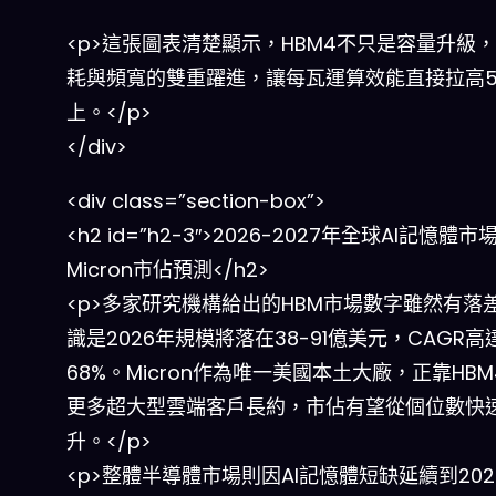
<p>這張圖表清楚顯示，HBM4不只是容量升級
耗與頻寬的雙重躍進，讓每瓦運算效能直接拉高5
上。</p>
</div>
<div class=”section-box”>
<h2 id=”h2-3″>2026-2027年全球AI記憶體
Micron市佔預測</h2>
<p>多家研究機構給出的HBM市場數字雖然有落
識是2026年規模將落在38-91億美元，CAGR高達
68%。Micron作為唯一美國本土大廠，正靠HB
更多超大型雲端客戶長約，市佔有望從個位數快
升。</p>
<p>整體半導體市場則因AI記憶體短缺延續到202