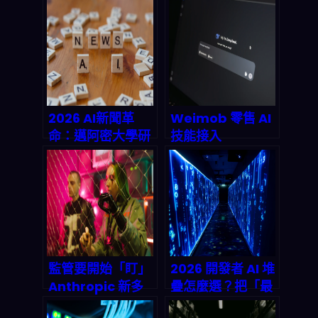
對 Cleerly 提告，
麼算？
2026 醫療影像市
Manitowoc 縣的
場會被「訴訟邏
「分散式」思考能
輯」重寫嗎？
不能落地？
2026 AI新聞革
Weimob 零售 AI
命：邁阿密大學研
技能接入
究揭露LLM如何自
OpenClaw：把
動化故事生成、事
客服、庫存與行銷
實查核與個人化分
直接「變成可執行
發，媒體業者必看
的代理」會怎麼改
生存破局指南
寫 2026 電商後
台？
監管要開始「盯」
2026 開發者 AI 堆
Anthropic 新多
疊怎麼選？把「最
模態模型了？
強模型」換成能長