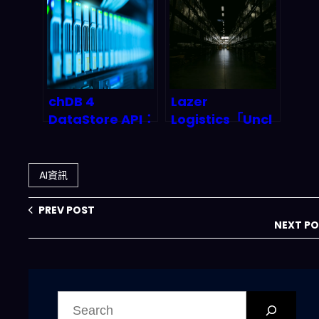
2026 以後的 AI 上
期維護的 API 組合
線、授權與合規會
怎麼變
chDB 4
Lazer
DataStore API：
Logistics「Uncl
用 Pandas 直接
e Phil AI」到底在
讀寫
幹嘛？用AI教練把
ClickHouse，
物流調度從人腦改
AI資訊
1TB 匯入可望秒級
成即時最佳實踐
的資料管線新打法
PREV POST
NEXT P
搜
尋