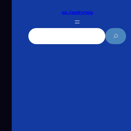
跳
siuleeboss
至
主
要
搜
內
尋
容