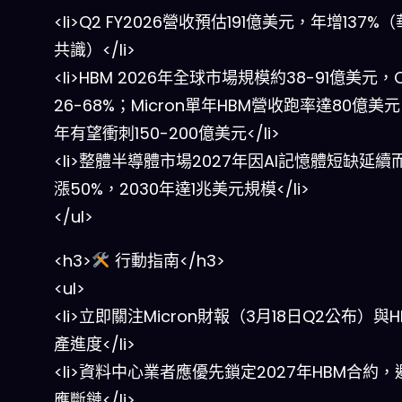
<li>Q2 FY2026營收預估191億美元，年增137%
共識）</li>
<li>HBM 2026年全球市場規模約38-91億美元，
26-68%；Micron單年HBM營收跑率達80億美元
年有望衝刺150-200億美元</li>
<li>整體半導體市場2027年因AI記憶體短缺延
漲50%，2030年達1兆美元規模</li>
</ul>
<h3>
行動指南</h3>
<ul>
<li>立即關注Micron財報（3月18日Q2公布）與
產進度</li>
<li>資料中心業者應優先鎖定2027年HBM合約
應斷鏈</li>