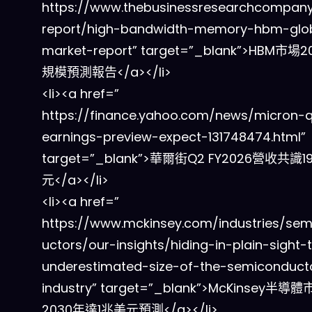
https://www.thebusinessresearchcompan
report/high-bandwidth-memory-hbm-glo
market-report” target=”_blank”>HBM市場
規模預測報告</a></li>
<li><a href=”
https://finance.yahoo.com/news/micron-
earnings-preview-expect-131748474.html”
target=”_blank”>華爾街Q2 FY2026營收共識1
元</a></li>
<li><a href=”
https://www.mckinsey.com/industries/se
uctors/our-insights/hiding-in-plain-sight-
underestimated-size-of-the-semiconduct
industry” target=”_blank”>McKinsey半導
2030年達1兆美元預測</a></li>