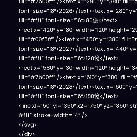
fill=”#7b00ff” /><text x=”290″ y=”380″ fill=”
font-size=”18″>2026</text><text x=”280″ y=
fill=”#fff” font-size=”16″>80億</text>
<rect x=”420″ y=”80″ width=”120″ height=”2
fill=”#00f5ff” /><text x=”450″ y=”380″ fill=”
font-size=”18″>2027</text><text x=”440″ y=
fill=”#fff” font-size=”16″>120億</text>
<rect x=”580″ y=”30″ width=”120″ height=”3
fill=”#7b00ff” /><text x=”610″ y=”380″ fill=”#
font-size=”18″>2028</text><text x=”600″ y=
fill=”#fff” font-size=”16″>180億</text>
<line x1=”50″ y1=”350″ x2=”750″ y2=”350″ st
#fff” stroke-width=”4″ />
</svg>
</div>