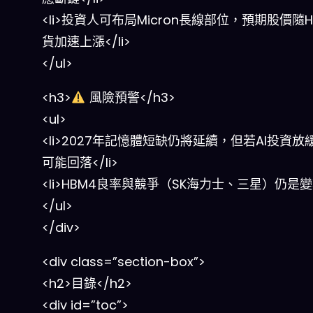
<li>投資人可布局Micron長線部位，預期股價隨H
貨加速上漲</li>
</ul>
<h3>
風險預警</h3>
<ul>
<li>2027年記憶體短缺仍將延續，但若AI投資
可能回落</li>
<li>HBM4良率與競爭（SK海力士、三星）仍是變數<
</ul>
</div>
<div class=”section-box”>
<h2>目錄</h2>
<div id=”toc”>