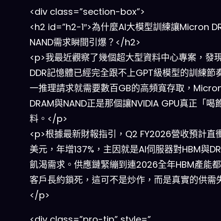
<div class=”section-box”>
<h2 id=”h2-1″>為什麼AI大模型訓練讓Micron 
NAND需求瞬間引爆？</h2>
<p>我最近觀察了幾個超大型資料中心專案，發
DDR記憶體已經完全跟不上GPT級模型的訓練節
一推理請求就需要數百GB的高頻寬存取，Micro
DRAM與NAND正是那個讓NVIDIA GPU真正「
料。</p>
<p>根據最新財報指引，Q2 FY2026營收預計直衝
美元，年增137%，主因就是AI伺服器對HBM與D
飢渴需求。供應鏈緊繃到連2026全年HBM產能
客戶長約鎖死，這可不是炒作，而是真實的供需
</p>
<div class=”pro-tip” style=”