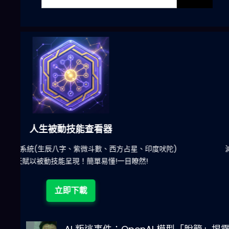
六合彩發達神器
陀)
減少超過500萬個低概率中獎組合，提高中獎率
立即下載