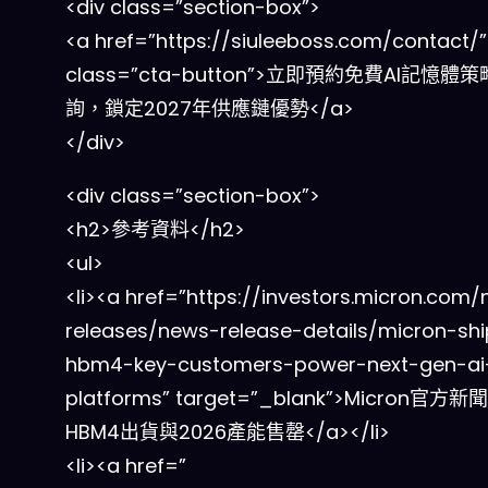
<div class=”section-box”>
<a href=”https://siuleeboss.com/contact/”
class=”cta-button”>立即預約免費AI記憶體
詢，鎖定2027年供應鏈優勢</a>
</div>
<div class=”section-box”>
<h2>參考資料</h2>
<ul>
<li><a href=”https://investors.micron.com
releases/news-release-details/micron-shi
hbm4-key-customers-power-next-gen-ai
platforms” target=”_blank”>Micron官方
HBM4出貨與2026產能售罄</a></li>
<li><a href=”