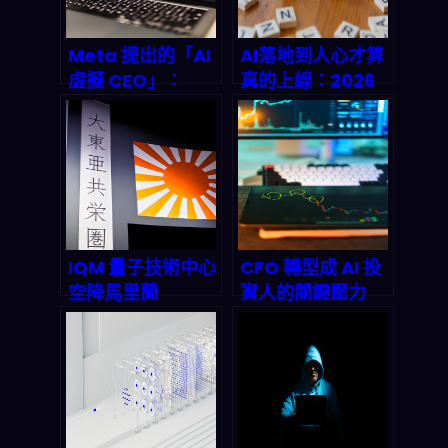
Meta 提出的「AI
AI落地到人心才算
虛擬 CEO」：
真的上線：2026
2026 起你得怎麼
企業採用策略拆解
看待公司治理自動
（含治理、訓練與
化、風險與資料隱
信任機制）
私？
IQM 量子技術中心
CFO 轉型成 AI 投
空降馬里蘭
資人的關鍵壓力
Discovery
點：2026 起怎麼
District：2026
用資金、風險與數
量子計算北美狂
據把 AI 變成主
飆，硬體軟體應用
業？
即將引爆全球供應
鏈？