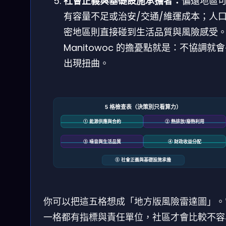
社會正義與基礎設施承擔者：
偏遠地區
有容量不足或治安/交通/維運成本；人
密地區則直接碰到生活品質與風險感受
Manitowoc 的擔憂點就是：不協調就
出現扭曲。
5 格檢查表（決策別只看算力）
① 能源供應與合約
② 熱排放/廢熱利用
③ 噪音與生活品質
④ 財政收益分配
⑤ 社會正義與基礎設施承擔
你可以把這五格想成「地方版風險雷達圖」。
一格都有指標與責任單位，社區才會比較不容