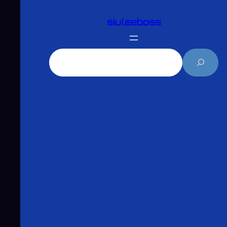
跳
siuleeboss
至
主
要
搜
內
尋
容