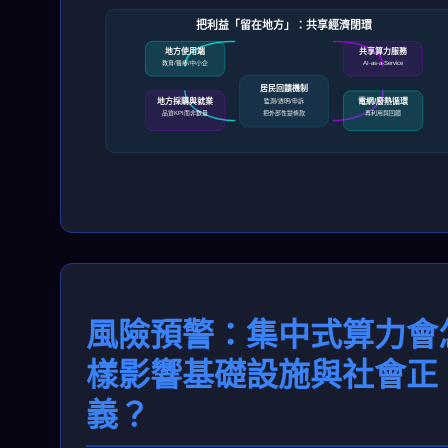
把利益「留在地方」：共享經濟閉環
地方使用端
共享算力服務
教育/醫療/中小企
AI‑as‑a‑Service
居民回饋機制
地方採購與就業
電網/廢熱循環
監測/透明/申訴
品質KPI而非數量
把外部性變條款
再利用與回饋
風險預警：集中式算力會
樣影響基礎設施與社會正
義？