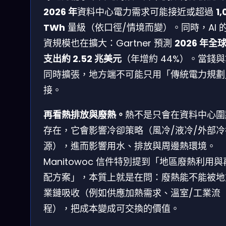
2026 年
資料中心電力需求可能接近或超過
1,
TWh
量級（依口徑/情境而變）。同時，AI 
資規模也在擴大：Gartner 預測
2026 年全球
支出約 2.52 兆美元
（年增約 44%）。當錢
同時擴張，地方端不可能只用「傳統電力規劃
接。
再看熱排放與廢熱。
熱不是只會在資料中心圍
存在，它會影響冷卻策略（風冷/液冷/外部冷
源），進而影響用水、排放與周邊熱環境。
Manitowoc 信件特別提到「地區廢熱利用與
配方案」，本質上就是在問：廢熱能不能被地
業鏈吸收（例如供應加熱需求、溫室/工業流
程），把成本變成可交換的價值。