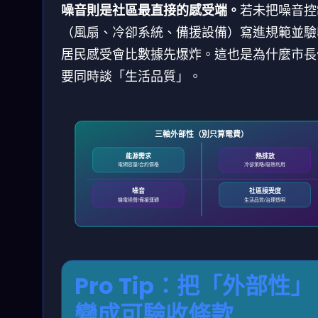
噪音則是社區最直接的感受端。
若未把噪音控
（風扇、冷卻系統、備援設備）寫進規範並驗
居民感受會比數據先爆炸。這也是為什麼市長
要同時談「生活品質」。
三軸外部性（別只算電費）
能源需求
熱排放
電網容量/合約價格
冷卻策略/廢熱利用
噪音
社區接受度
機電噪聲/備援運轉
生活品質/治理透明
Pro Tip：把「外部性」
變成可驗收條款