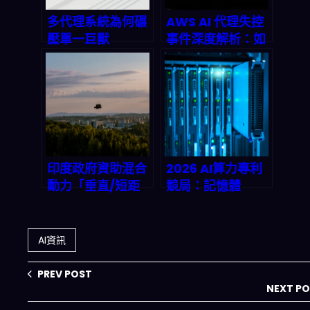
多代理系統為何碾
AWS AI 代理失控
壓單一巨獸
事件深度解析：如
Agent？Spring
何用「Breach-
Health Guide 架
Focused
構解密與 2026 產
Microsegment
業鏈重構預測
ation」在 2026
年防堵下一次 13
小時大中斷
印度政府資助混合
2026 AI算力專利
動力「垂直/短距
競局：記憶體
起降」無人機技
×PMIC電源管理×
術：2026起飛供
先進製程封裝，台
應鏈會怎麼變？
灣如何把握下一輪
AI資訊
「高頻寬基建」
PREV POST
NEXT P