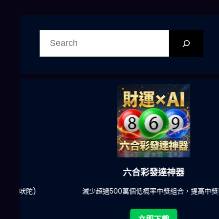
搜
尋
六合彩發達神器
陀)
減少超過500萬個低概率中獎組合，提高中獎率