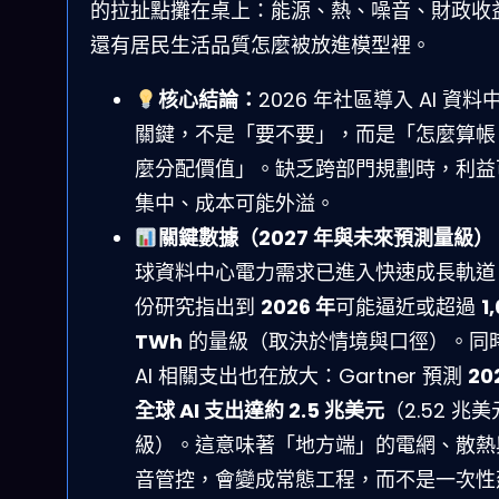
的拉扯點攤在桌上：能源、熱、噪音、財政收
還有居民生活品質怎麼被放進模型裡。
核心結論：
2026 年社區導入 AI 資料
關鍵，不是「要不要」，而是「怎麼算帳 
麼分配價值」。缺乏跨部門規劃時，利益
集中、成本可能外溢。
關鍵數據（2027 年與未來預測量級）
球資料中心電力需求已進入快速成長軌道
份研究指出到
2026 年
可能逼近或超過
1
TWh
的量級（取決於情境與口徑）。同
AI 相關支出也在放大：Gartner 預測
20
全球 AI 支出達約 2.5 兆美元
（2.52 兆
級）。這意味著「地方端」的電網、散熱
音管控，會變成常態工程，而不是一次性