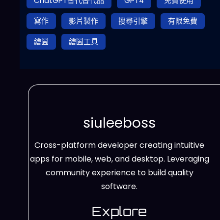
ChatGPT替代替代品
GPT4
免費使用
寫作
影片製作
搜尋引擎
有限免費
繪圖
繪圖工具
siuleeboss
Cross-platform developer creating intuitive
apps for mobile, web, and desktop. Leveraging
community experience to build quality
software.
Explore