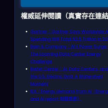
權威延伸閱讀（真實存在連
Gartner：Gartner Says Worldwide A
Spending Will Total $2.5 Trillion in 2
Bain & Company：AI’s Power Surge:
The Looming Data Center Energy
Challenge
Belfer Center：AI, Data Centers, an
the U.S. Electric Grid: A Watershed
Moment
IEA：Energy demand from AI（Energ
and AI report 相關章節）