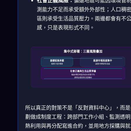
社會正義風險：
偏遠地區可能因環境管制
測能力不足而承受額外外部性；人口稠
區則承受生活品質壓力。兩邊都會有不
感，只是表現形式不同。
集中式部署：三層風險疊加
基礎設施承載
能源市場高度集中
電網/冷卻/備援
議價/供應韌性扭曲
社會正義與生活品質爭議
偏遠/稠密地區的成本承擔不均
透明治理與再分配機制
所以真正的對策不是「反對資料中心」，而是
劃做成制度工程：跨部門工作小組、監測透明
熱利用與再分配寫進合約，並用地方採購與就