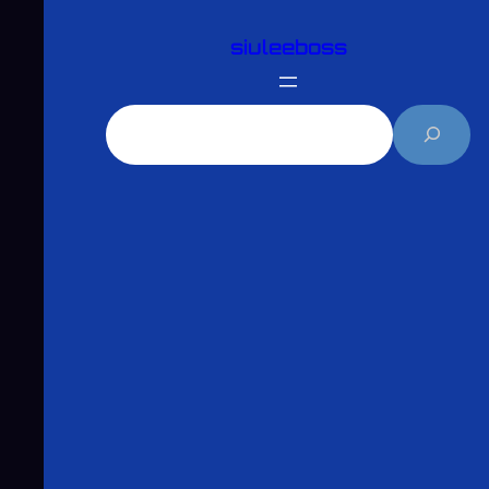
跳
siuleeboss
至
主
要
搜
內
尋
容