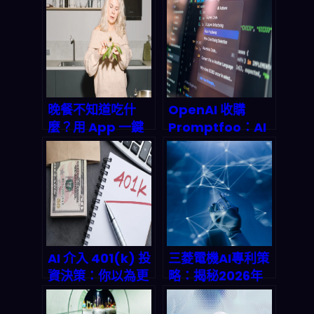
晚餐不知道吃什
OpenAI 收購
麼？用 App 一鍵
Promptfoo：AI
搞定三餸一湯，每
安全測試戰事升
月省下數千元餐費
级，企業 AI 部署
進入「零容忍」新
時代
AI 介入 401(k) 投
三菱電機AI專利策
資決策：你以為更
略：揭秘2026年
聰明、其實可能把
工業數位轉型的致
退休風險放大了？
勝關鍵