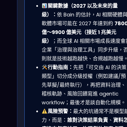
關鍵數據（2027 以及未來的量
級）：
依 Bain 的估計，AI 相關硬體
軟體市場可能在 2027 年達到約
780
億～9900 億美元（接近 1 兆美元
級）
；而全球 AI 相關市場成長速度會
企業「治理與治理工具」同步升級，
則就是技術越跑越快、合規越跑越慢
行動指南：
先把「可交由 AI 的決策
類型」切分成分級授權（例如建議/預
先草擬/最終執行），再把資料治理、
稽核軌跡、風險回饋寫進 agentic
workflow；最後才是談自動化規模。
風險預警：
最大的坑通常不是模型
力，而是：
誰對決策結果負責
、
資料