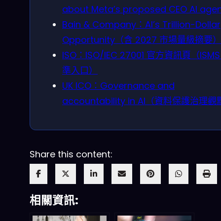
about Meta’s proposed CEO AI age
Bain & Company：AI’s Trillion-Dollar
Opportunity（含 2027 市場量級摘要
ISO：ISO/IEC 27001 官方資訊頁（ISMS
準入口）
UK ICO：Governance and
accountability in AI（資料保護治理
Share this content:
相關資訊: