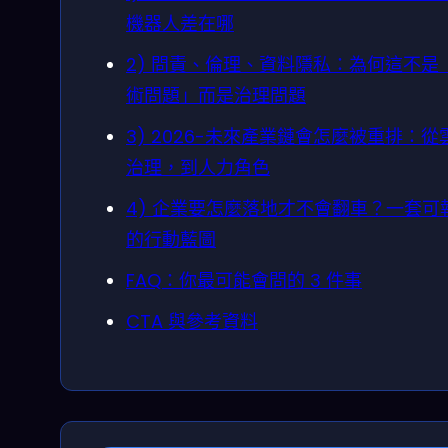
機器人差在哪
2) 問責、倫理、資料隱私：為何這不是
術問題」而是治理問題
3) 2026-未來產業鏈會怎麼被重排：從
治理，到人力角色
4) 企業要怎麼落地才不會翻車？一套可
的行動藍圖
FAQ：你最可能會問的 3 件事
CTA 與參考資料