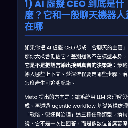
1) AI 虛擬 CEO 到底是什
麼？它和一般聊天機器人
在哪
如果你把 AI 虛擬 CEO 想成「會聊天的主管
那你大概會低估它。差別通常不在模型本身，
它是不是把語言輸出接到真實的決策鏈
：策略
輸入哪些上下文、營運流程要走哪些步驟、治
怎麼產生可追溯紀錄。
Meta 提出的方向是：讓系統用 LLM 來理解
成、再透過 agentic workflow 基礎架構處理
「戰略、營運與治理」這三種任務類型。換句
說，它不是一次性回答，而是像數位首席幕僚