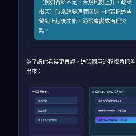
（例如資料不足、合規風險上升、政策
衝突）時系統要怎麼回退。你若把這些
留到上線後才修，通常會變成治理災
難。
為了讓你看得更直觀，這張圖用流程視角把差
出來：
一般聊天機器人
AI 虛擬 CEO（Meta 提案方向）
輸入問題
理解策略/營運/治理上下文
生成回答
agentic workflow：拆解任務
通常不內建權限節點
權限/例外/問責紀錄 → 可追溯