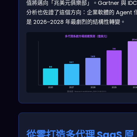
值將邁向「兆美元俱樂部」。Gartner 與 IDC
分析也佐證了這個方向：企業軟體的 Agent 
是 2026–2028 年最劇烈的結構性轉變。
多代理系統市場規模預測（億美元）
254
191
143
107
80
2026
2027
2028
2029
203
資料來源：Research and Markets, 2026 CAGR 33.6%
從零打造多代理 SaaS 原