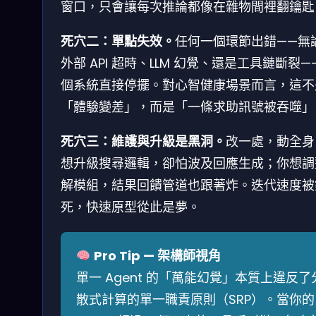
窗口，只會讓每次推論都像在雜物間裡翻鑰匙
死穴二：單點失效。
任何一個環節出錯——無
外部 API 超時、LLM 幻覺、還是工具鏈斷裂—
個系統直接停擺。對心智健康場景而言，這不
「體驗變差」，而是「一條求助訊號被吞噬」
死穴三：維護與升級是黑洞。
改一處，動全身
想升級搜尋邏輯，卻怕波及回應生成；你想調
解模組，結果回饋管道也跟著炸。迭代速度被
死，快速原型從此是夢。
Pro Tip — 架構師視角
單一 Agent 的「萬能幻覺」本質上違反了
散式計算的單一職責原則（SRP）。當你的