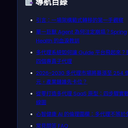
導航目錄
引言：一場架構範式轉移的第一手觀察
單一巨獸 Agent 為何注定崩塌？Spring
Health 的血淚教訓
多代理系統如何讓 Guide 平台飛起來？
四個專責子代理
2026–2030 多代理市場將暴漲至 254 
元，產業鏈誰先卡位？
從零打造多代理 SaaS 原型：四步驟實
線圖
心智健康 AI 的倫理圍欄：多代理不等於
常見問答 FAQ