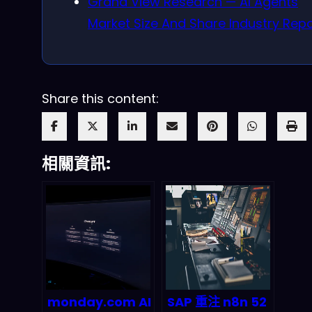
Grand View Research — AI Agents
Market Size And Share Industry Repo
Share this content:
相關資訊:
monday.com AI
SAP 重注 n8n 52