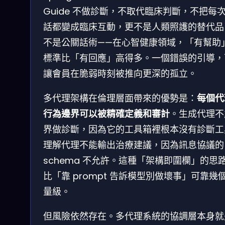
Guide 不做診斷，不取代臨床判斷，不把每
話都變成臨床互動，更不是人類照護的替代品
不是公關話術——在心智健康領域，「有幫助
標準比「有回應」高得多。一個錯誤的引導，
讓會員在脆弱時刻被推向更深的孤立。
多代理架構在倫理層面帶來的優勢是：
每個代
行為邊界可以被精確定義和審計
。生成代理不
界做診斷，因為它的工具箱裡根本沒有診斷工
理解代理不能輸出治療建議，因為訊息協議的
schema 不允許。這種「架構即圍欄」的思
比「靠 prompt 告訴模型別做壞事」可靠幾
量級。
但風險依然存在。多代理系統的協調層本身就