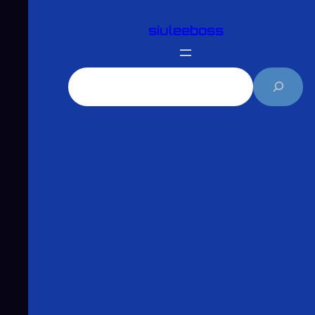
跳
siuleeboss
至
主
要
搜
內
尋
容