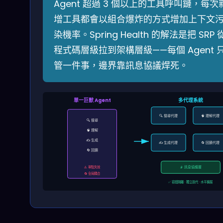
Agent 超過 3 個以上的工具呼叫鏈，每次
增工具都會以組合爆炸的方式增加上下文
染機率。Spring Health 的解法是把 SRP 
程式碼層級拉到架構層級——每個 Agent 
管一件事，邊界靠訊息協議焊死。
單一巨獸 Agent
多代理系統
🔍 搜尋代理
🧠 理解代理
🔍 搜尋
🧠 理解
✍️ 生成
✍️ 生成代理
🔄 回饋代理
🔄 回饋
⚠️ 單點失效
📡 訊息協議層
🔄 全局耦合
✅ 容錯隔離 · 獨立迭代 · 水平擴展