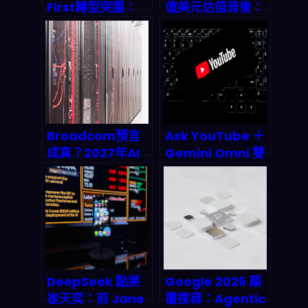
First轉型突圍：
億美元估值背後：
SaaS龍頭如何靠
AI 工作流編排如何
39.2億營收碾壓市
成為 2026 年被動
場預期？
收入帝國的隱形地
基
Broadcom預言
Ask YouTube ＋
成真？2027年AI
Gemini Omni 雙
芯片市場破千億美
殺登場：對話式 AI
元，中小企業API
搜片與 Shorts 自
成本恐迎來暴漲時
動產稿如何改寫
代
2026 影音經濟規
則
DeepSeek 點將
Google 2026 顛
崔天奕：前 Jane
覆搜尋：Agentic