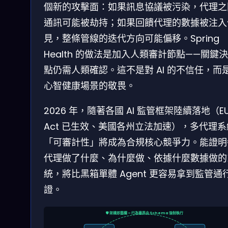
個新的攻擊面：如果訊息協議被污染，代理之
通訊可能被劫持；如果回饋代理的數據被注入
見，整條管線的迭代方向可能偏移。Spring
Health 的做法是加入人類審計節點——關鍵
點仍需人類確認。這不是對 AI 的不信任，而
心智健康場景的敬畏。
2026 年，隨著各國 AI 監管框架陸續落地（EU 
Act 已生效、美國各州立法加速），多代理
「可審計性」將成為合規核心競爭力。能證明
代理做了什麼、為什麼做、依據什麼數據做的
統，將比黑箱單體 Agent 更容易拿到監管通
證。
🛡️ 架構即圍欄 — 行為邊界由 Schema 強制執行