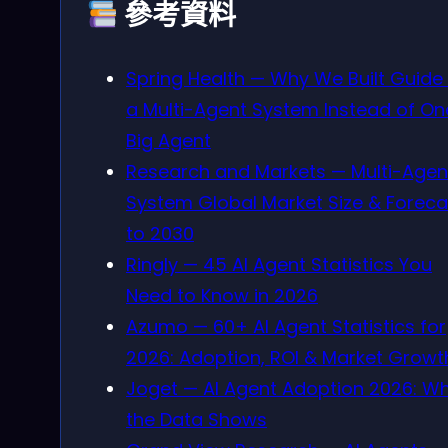
參考資料
Spring Health — Why We Built Guide
a Multi-Agent System Instead of On
Big Agent
Research and Markets — Multi-Agen
System Global Market Size & Foreca
to 2030
Ringly — 45 AI Agent Statistics You
Need to Know in 2026
Azumo — 60+ AI Agent Statistics for
2026: Adoption, ROI & Market Growt
Joget — AI Agent Adoption 2026: W
the Data Shows