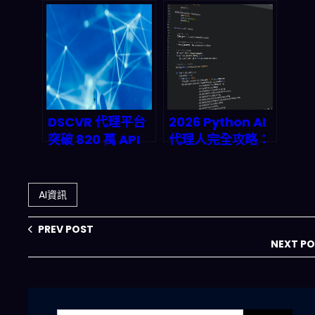
Street 量化老兵
AI 代理如何重寫整
執掌 Harness 團
個網路生態的遊戲
隊，代理式 AI 正
規則
在改寫金融市場的
底層邏輯
DSCVR 代理平台
2026 Python AI
突破 820 萬 API
代理人完全攻略：
調用——「代理即
從架構設計到雲端
服務」藍海如何重
部署的實戰藍圖
塑 2026 AI 基礎設
AI資訊
施版圖
PREV POST
NEXT P
搜