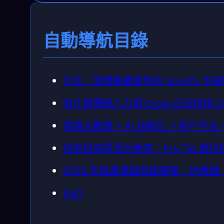
自動導航目錄
引言：我親眼觀察到的 Lloyd’s 市
為什麼傳統人力與 Excel 正在拖垮 Ll
雲端大數據 + AI 自動化 + 客戶
技術投資黑洞大解密：Pro Tip 避坑
2026 年後產業鏈長遠衝擊：供應
FAQ