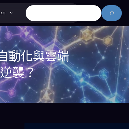
搜
re
尋
I 自動化與雲端
司逆襲？