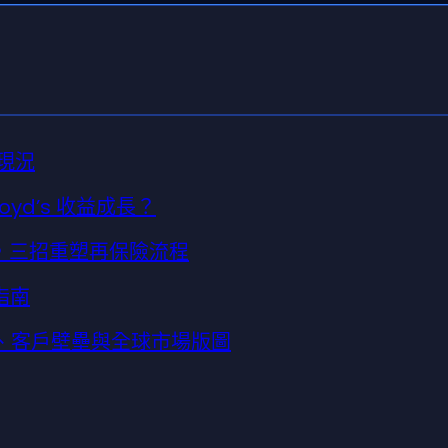
場現況
oyd’s 收益成長？
平台，三招重塑再保險流程
指南
鏈、客戶壁壘與全球市場版圖