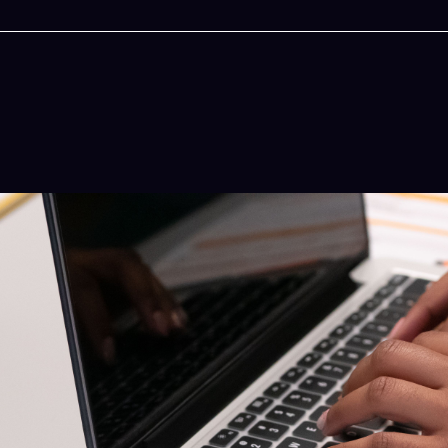
今晚吃什麽
一鍵配搭出三餸一湯的完美晚餐組合,以後免除晚
惱
立即下載