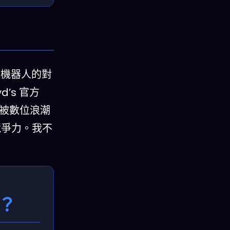
來機器人的對
’s 官方
卻被數位浪潮
競爭力。我不
長？