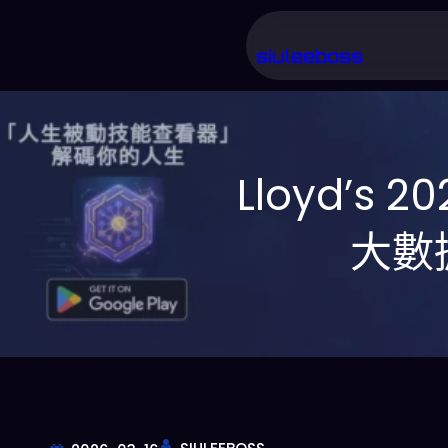
跳
至
siuleeboss
主
要
內
Lloyd’s
容
大數