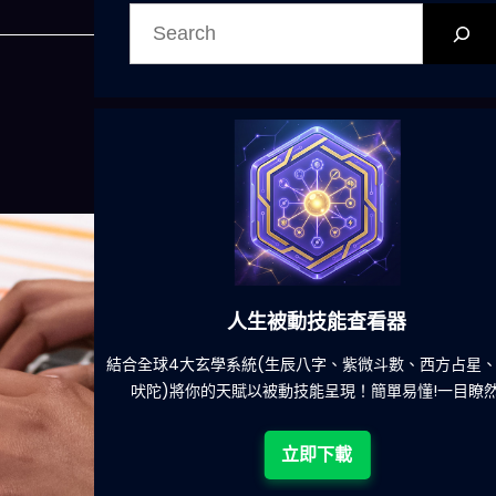
搜
尋
人生被動技能查看器
餐吃什麽的煩
結合全球4大玄學系統(生辰八字、紫微斗數、西方占星
吠陀)將你的天賦以被動技能呈現！簡單易懂!一目瞭然
立即下載