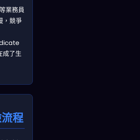
要等業務員
慢，競爭
icate
在成了生
險流程