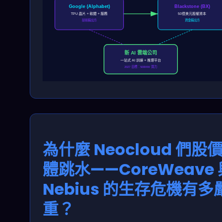
Google (Alphabet)
Blackstone (BX)
TPU 晶片 + 軟體 + 服務
50億美元股權資本
技術輸出方
資金輸出方
新 AI 雲端公司
一站式 AI 訓練 + 推理平台
2027 目標：500MW 算力
為什麼 Neocloud 們股
體跳水——CoreWeave 
Nebius 的生存危機有多
重？