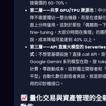
按需價的 60-70%。
第二層——共享 GPU/TPU 資源池：
中
隊不需要獨佔一整台機器，而是在虛擬
面上分時復用。這對於那些「偶爾跑一
fine-tuning，大部分時間在推理」的
說，成本降幅可能達到 40% 以上。
第三層——API 直連大模型的 Serverles
式：
不想管基礎設施？直接 call API，
Google Gemini 系列模型在跑。按 tok
計費，零啟動成本。這對獨立開發者和
平型」自動化數位創造者來說，就是即
用的印鈔機接口。
量化交易與資產管理的全