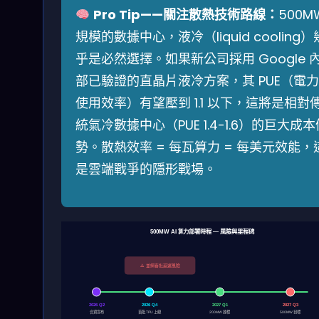
Pro Tip——關注散熱技術路線：
500M
規模的數據中心，液冷（liquid cooling）
乎是必然選擇。如果新公司採用 Google 
部已驗證的直晶片液冷方案，其 PUE（電力
使用效率）有望壓到 1.1 以下，這將是相對
統氣冷數據中心（PUE 1.4-1.6）的巨大成本
勢。散熱效率 = 每瓦算力 = 每美元效能，
是雲端戰爭的隱形戰場。
500MW AI 算力部署時程 — 風險與里程碑
⚠️ 並網審批延遲風險
2026 Q2
2026 Q4
2027 Q1
2027 Q3
合資宣布
首批 TPU 上線
200MW 達標
500MW 目標