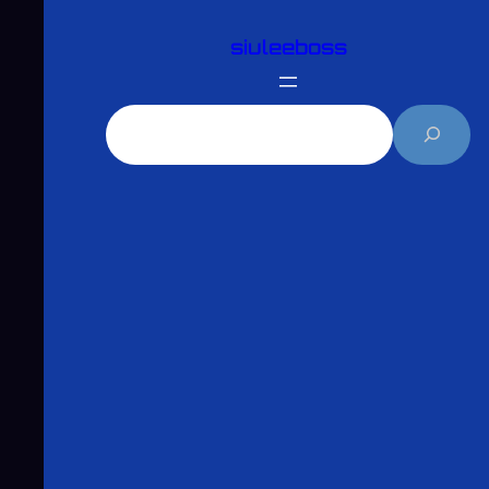
跳
siuleeboss
至
主
要
搜
內
尋
容