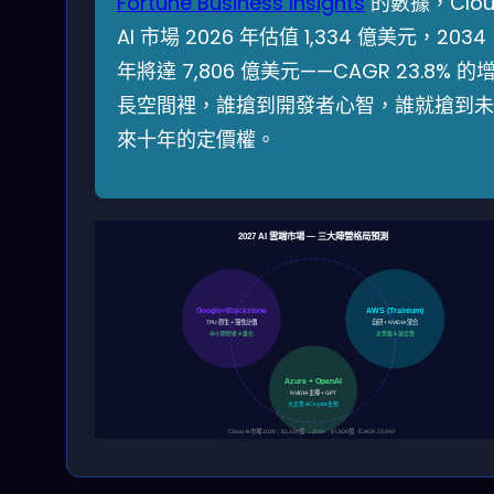
Fortune Business Insights
的數據，Clou
AI 市場 2026 年估值 1,334 億美元，2034
年將達 7,806 億美元——CAGR 23.8% 的
長空間裡，誰搶到開發者心智，誰就搶到未
來十年的定價權。
2027 AI 雲端市場 — 三大陣營格局預測
Google×Blackstone
AWS (Trainium)
TPU 原生 + 彈性計價
自研 + NVIDIA 混合
中小開發者 & 量化
企業級 & 混合雲
Azure + OpenAI
NVIDIA 主導 + GPT
大企業 & Copilot 生態
Cloud AI 市場 2026：$1,334億 → 2034：$7,806億（CAGR 23.8%）