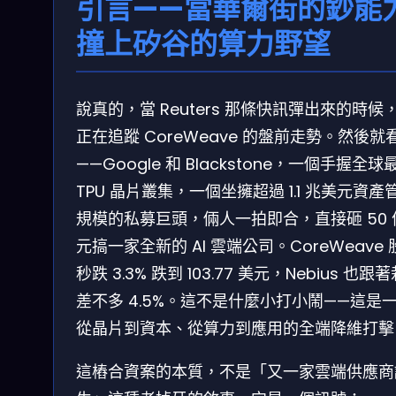
引言——當華爾街的鈔能
撞上矽谷的算力野望
說真的，當 Reuters 那條快訊彈出來的時候
正在追蹤 CoreWeave 的盤前走勢。然後就
——Google 和 Blackstone，一個手握全球
TPU 晶片叢集，一個坐擁超過 1.1 兆美元資產
規模的私募巨頭，倆人一拍即合，直接砸 50 
元搞一家全新的 AI 雲端公司。CoreWeave 
秒跌 3.3% 跌到 103.77 美元，Nebius 也跟
差不多 4.5%。這不是什麼小打小鬧——這是
從晶片到資本、從算力到應用的全端降維打擊
這樁合資案的本質，不是「又一家雲端供應商