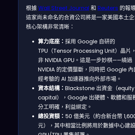
根據
Wall Street Journal
和
Reuters
的報
這家尚未命名的合資公司將是一家美國本土企
核心架構非常清晰：
算力底座：
採用 Google 自研的
TPU（Tensor Processing Unit）晶
非 NVIDIA GPU。這是一步妙棋——繞過
NVIDIA 的定價壟斷，同時把 Google 
經考驗的 AI 加速器推向外部市場。
資本結構：
Blackstone 出資金（equity
capital），Google 出硬體、軟體和
分工明確，利益綁定。
總投資額：
50 億美元（約合新台幣 1,60
元），其中相當比例將用於數據中心建
GPU/TPU 叢集部署。