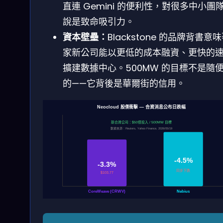
直連 Gemini 的便利性，對很多中小團
說是致命吸引力。
資本壁壘：
Blackstone 的品牌背書意
家新公司能以更低的成本融資、更快的
擴建數據中心。500MW 的目標不是隨
的——它背後是華爾街的信用。
Neocloud 股價衝擊 — 合資消息公布日跌幅
新合資公司：$50億投入 / 500MW 目標
數據來源：Reuters, Yahoo Finance, 2026/05/19
-4.5%
-3.3%
同步下跌
$103.77
CoreWeave (CRWV)
Nebius