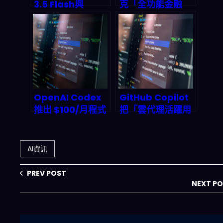
3.5 Flash與
克「全功能金融
Spark深度解析：
App」2025 年加
2026年AI代理如
密佈局深度解析
何改寫人機協作規
則？
OpenAI Codex
GitHub Copilot
推出 $100/月程式
把「雲代理活躍用
碼生成方案：
戶」數據接進使用
2026 企業開發工
指標後，你的團隊
作流要怎麼接？
該怎麼用它做
AI資訊
2026 落地監控？
PREV POST
NEXT P