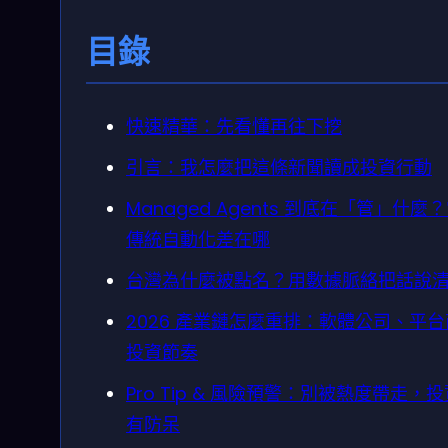
目錄
快速精華：先看懂再往下挖
引言：我怎麼把這條新聞讀成投資行動
Managed Agents 到底在「管」什麼
傳統自動化差在哪
台灣為什麼被點名？用數據脈絡把話說
2026 產業鏈怎麼重排：軟體公司、平
投資節奏
Pro Tip & 風險預警：別被熱度帶走，
有防呆