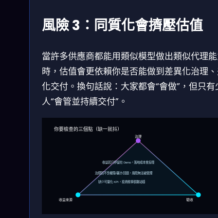
風險 3：同質化會擠壓估值
當許多供應商都能用類似模型做出類似代理能
時，估值會更依賴你是否能做到差異化治理、
化交付。換句話說：大家都會“會做”，但只有
人“會管並持續交付”。
你要檢查的三個點（缺一就抖）
治理
收益若只停留在 Demo，落地成本會反噬
治理若不含權限/審計/回退，風險無法被管理
缺少可量化 KPI，投資敘事很難站穩
收益來源
驗收