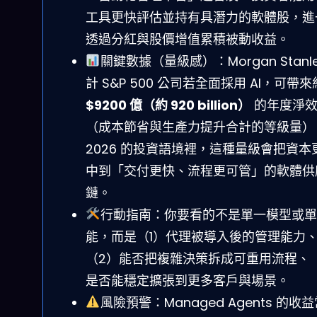
工具更快評估並持有具潛力的軟體股，進
透過分紅與股價增值累積被動收益。
關鍵數據（量級感）：Morgan Stanle
計 S&P 500 公司若全面採用 AI，可帶來
$9200 億（約 920 billion）
的年度淨
（成本節省與生產力提升合計的等級量）
2026 的投資語境裡，這種量級會把資本
中到「交付更快、流程更可管」的軟體供
鏈。
行動指南：你要看的不是單一模型或單
能，而是（1）代理被導入後的管理能力
（2）能否把複雜決策拆成可重用流程、
是否能穩定擴張到更多客戶與場景。
風險預警：Managed Agents 的收