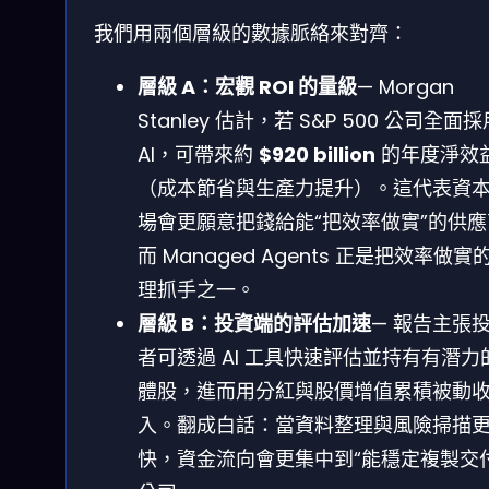
我們用兩個層級的數據脈絡來對齊：
層級 A：宏觀 ROI 的量級
— Morgan
Stanley 估計，若 S&P 500 公司全面採
AI，可帶來約
$920 billion
的年度淨效
（成本節省與生產力提升）。這代表資
場會更願意把錢給能“把效率做實”的供
而 Managed Agents 正是把效率做實
理抓手之一。
層級 B：投資端的評估加速
— 報告主張
者可透過 AI 工具快速評估並持有有潛力
體股，進而用分紅與股價增值累積被動
入。翻成白話：當資料整理與風險掃描
快，資金流向會更集中到“能穩定複製交