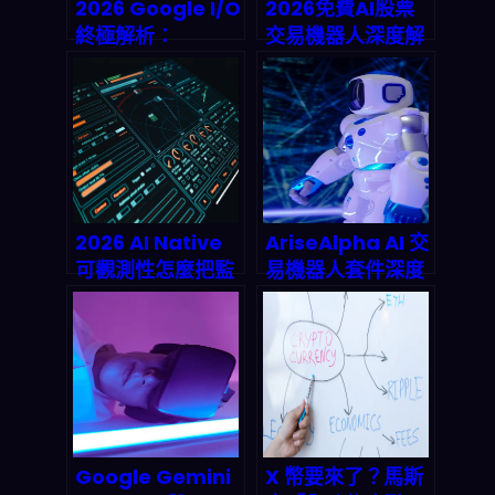
2026 Google I/O
2026免費AI股票
終極解析：
交易機器人深度解
Agentic AI 時代
剖：6款零成本自
來臨，數位員工解
動交易工具如何改
放人類勞動力
寫散戶命運
2026 AI Native
AriseAlpha AI 交
可觀測性怎麼把監
易機器人套件深度
控變「可編輯」：
評測：2026年自
groundcover 的
動化投資竟然這麼
BYOC＋eBPF＋
狂？
AI 實測觀察
Google Gemini
X 幣要來了？馬斯