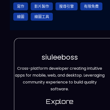
寫作
影片製作
搜尋引擎
有限免費
繪圖
繪圖工具
siuleeboss
Cross-platform developer creating intuitive
apps for mobile, web, and desktop. Leveraging
community experience to build quality
software.
Explore