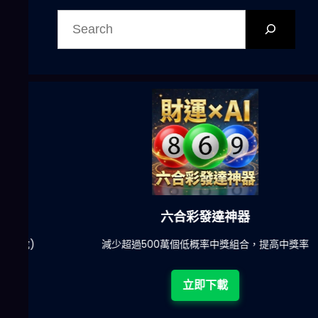
搜
尋
六合彩發達神器
陀)
減少超過500萬個低概率中獎組合，提高中獎率
立即下載