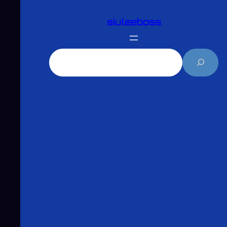
跳
siuleeboss
至
主
要
搜
內
尋
容