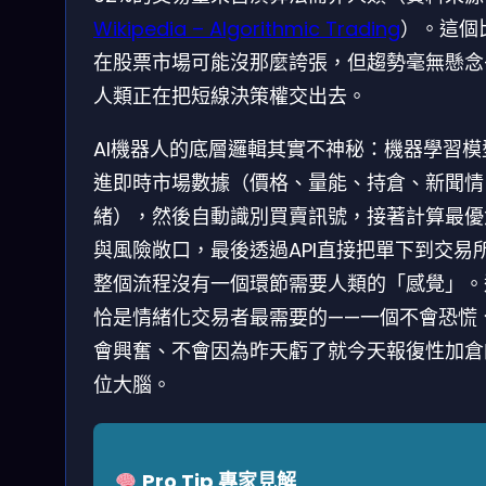
Wikipedia – Algorithmic Trading
）。這個
在股票市場可能沒那麼誇張，但趨勢毫無懸念
人類正在把短線決策權交出去。
AI機器人的底層邏輯其實不神秘：機器學習模
進即時市場數據（價格、量能、持倉、新聞情
緒），然後自動識別買賣訊號，接著計算最優
與風險敞口，最後透過API直接把單下到交易
整個流程沒有一個環節需要人類的「感覺」。
恰是情緒化交易者最需要的——一個不會恐慌
會興奮、不會因為昨天虧了就今天報復性加倉
位大腦。
Pro Tip 專家見解