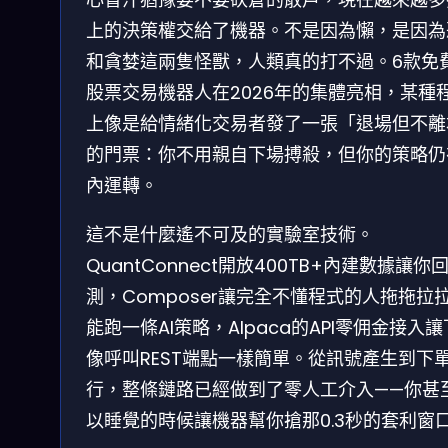
上的決策權交給了機器。不是因為懶，是因為
和貪婪這兩隻怪獸，人類真的打不過。6款免費
股票交易機器人在2026年的集體亮相，某種
上像是給情緒化交易者發了一張「退場但不離
的門票：你不用親自下場搏殺，但你的策略仍
內運轉。
這不是什麼遙不可及的實驗室技術。
QuantConnect開放400TB+內建數據讓你
測，Composer讓完全不懂程式的人拖拖拉
能跑一條AI策略，Alpaca的API零佣金接入
像呼叫REST端點一樣簡單。從訊號產生到下
行，整條鏈路已經做到了零人工介入——你甚
以睡覺的時候讓機器幫你搶那0.3秒的套利窗