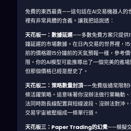
免費的東西最貴——這句話在AI交易機器人的
裡有非常具體的含義。讓我把話說透：
天花板一：數據延遲
——多數免費方案只提供1
鐘延遲的市場數據。在日內交易的世界裡，15
前的價格跟15分鐘前的天氣預報一樣，參考價
限。你的AI模型可能推導出了一個完美的進場
但那個價格已經是歷史了。
天花板二：策略數量封頂
——免費版通常限制1
條活躍策略。這意味著你沒辦法做行業輪動、
法同時跑長線配置與短線波段、沒辦法對沖。
交易宇宙被壓縮成一條單行道。
天花板三：Paper Trading的幻覺
——模擬