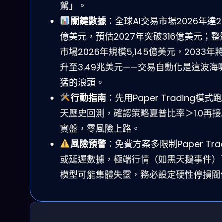
駕」。
關鍵數據
：全球AI交易市場2026年達27
億美元，預估2027年突破316億美元；整
市場2026年規模5,145億美元，2033年
升至3.49兆美元——交易自動化是這波海
猛的浪頭。
行動指南
：先用Paper Trading模式跑
天歷史回測，確認策略夏普比率＞1.0再接A
實盤，零風險上路。
風險預警
：免費方案多限制Paper Trad
或延遲數據，極端行情（如黑天鵝事件）下
模型可能集體失靈，務必設定硬性停損閥