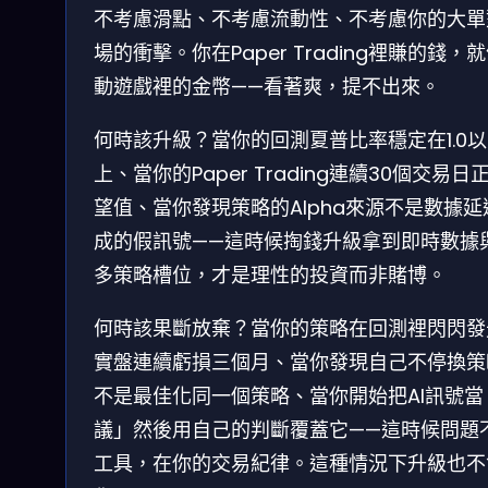
不考慮滑點、不考慮流動性、不考慮你的大單
場的衝擊。你在Paper Trading裡賺的錢，
動遊戲裡的金幣——看著爽，提不出來。
何時該升級？當你的回測夏普比率穩定在1.0以
上、當你的Paper Trading連續30個交易日
望值、當你發現策略的Alpha來源不是數據延
成的假訊號——這時候掏錢升級拿到即時數據
多策略槽位，才是理性的投資而非賭博。
何時該果斷放棄？當你的策略在回測裡閃閃發
實盤連續虧損三個月、當你發現自己不停換策
不是最佳化同一個策略、當你開始把AI訊號當
議」然後用自己的判斷覆蓋它——這時候問題
工具，在你的交易紀律。這種情況下升級也不