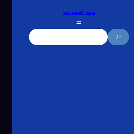
跳
siuleeboss
至
主
要
搜
內
尋
容