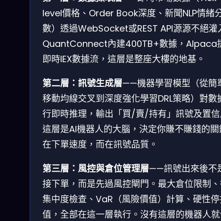
level價格、Order Book深度、新聞NLP情緒
數）透過WebSocket或REST API源源不絕
QuantConnect內建400TB+數據，Alpac
即時IEX數據流，這層是整座大樓的地基。
第二層：訊號生成層
——機器學習模型（從簡
移動均線交叉到深度強化學習DRL策略）對數
行即時推理，輸出「買/賣/持有」訊號及置信
這層是AI機器人的大腦，決定你賺不賺錢的關
在下單速度，而在訊號品質。
第三層：風控與倉位管理層
——訊號出來後不
接下單，而是先過風控閘門。最大倉位限制、
集中度檢查、VaR（風險價值）計算、硬性停
值，全部在這一層執行。沒有這層的機器人就