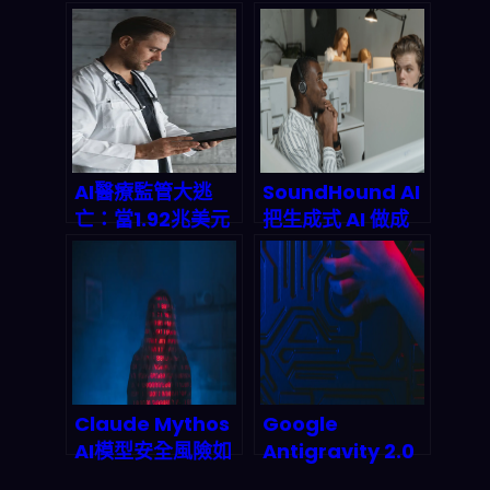
後，我們如何用科
場：如何用單一
技找回三餐的溫暖
API Key 把整個網
與省錢智慧
路變成 AI Agent
的遊樂場？
AI醫療監管大逃
SoundHound AI
亡：當1.92兆美元
把生成式 AI 做成
市場撞上法律死胡
「可跑業務」的
同，醫生與算法誰
Agentic 平台：
該為誤診買單？
2026 通訊與保險
客服自動化下一波
怎麼接
Claude Mythos
Google
AI模型安全風險如
Antigravity 2.0
何顛覆2026年全
與 AI Studio 行動