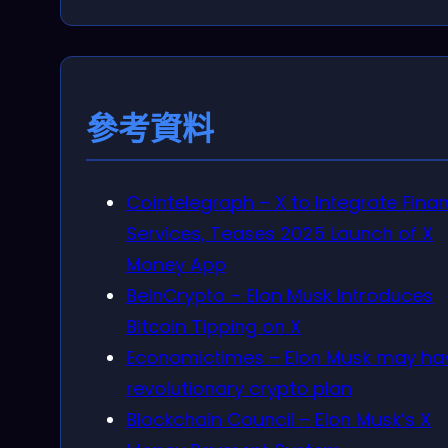
參考資料
Cointelegraph – X to Integrate Finan
Services, Teases 2025 Launch of X
Money App
BeInCrypto – Elon Musk Introduces
Bitcoin Tipping on X
Economictimes – Elon Musk may ha
revolutionary crypto plan
Blockchain Council – Elon Musk’s X