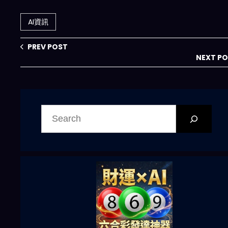
球AI治理架構？
版震撼登場：
2026 Agentic 開
AI資訊
發套件將如何顛覆
你的開發流程？
PREV POST
NEXT P
搜
尋