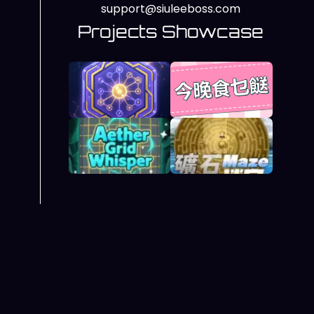
support@siuleeboss.com
Projects Showcase