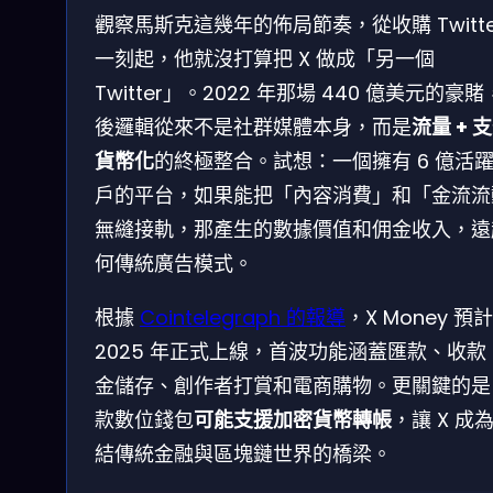
觀察馬斯克這幾年的佈局節奏，從收購 Twitte
一刻起，他就沒打算把 X 做成「另一個
Twitter」。2022 年那場 440 億美元的豪
後邏輯從來不是社群媒體本身，而是
流量 + 支
貨幣化
的終極整合。試想：一個擁有 6 億活
戶的平台，如果能把「內容消費」和「金流流
無縫接軌，那產生的數據價值和佣金收入，遠
何傳統廣告模式。
根據
Cointelegraph 的報導
，X Money 預計
2025 年正式上線，首波功能涵蓋匯款、收款
金儲存、創作者打賞和電商購物。更關鍵的是
款數位錢包
可能支援加密貨幣轉帳
，讓 X 成
結傳統金融與區塊鏈世界的橋梁。