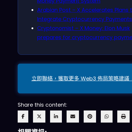
Money Payment System
Arabian Post – X Accelerates Plans 
Integrate Cryptocurrency Payments
Cryptonomist – X Money: Elon Musk
prepares for cryptocurrency paym
立即聯絡，獲取更多 Web3 佈局策略建議 
Share this content: