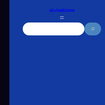
跳
siuleeboss
至
主
要
搜
內
尋
容