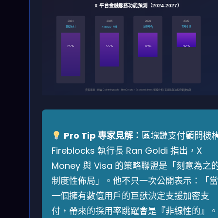
X 平台金融服務功能預測（2024-2027）
2024
2025
2026
2027
基礎支付
X Money 上線
加密整合
完整生態
25%
55%
78%
92%
資料來源：綜合 Cointelegraph、BeInCrypto、Economictimes 報導分析 | 百分比為功能完整度估計
Pro Tip 專家見解：
區塊鏈支付顧問機
Fireblocks 執行長 Ran Goldi 指出，X
Money 與 Visa 的策略聯盟是「刻意為之
制度性佈局」。他不只一次公開表示：「當
一個擁有數億用戶的巨獸決定支援加密支
付，帶來的採用率跳躍會是『非線性的』。