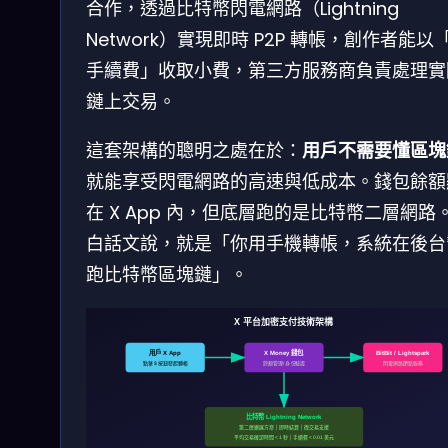
合作，透過比特幣閃電網路（Lightning
Network）實現即時 P2P 轉帳，創作者能以
手續費」收取小費，第三方服務商負責處理實
鏈上交易。
這套架構的聰明之處在於：
用戶不需要懂區塊
就能享受閃電網路的高速與低成本。錢包餘額
在 X App 內，但底層跑的是比特幣二層網路
白話文說，就是「你用手機轉帳，系統在後台
跑比特幣區塊鏈」。
X 平台加密支付技術架構
用戶 X App
X Money 錢包
BitBit / Lightspark
點擊 $ 按鈕發起轉帳
餘額管理 / 身份驗證
閃電網路節點服務
比特幣 Lightning Network
第二層擴展方案 │ 即時結算 │ 微交易支援
平均交易確認時間 < 1 秒 │ 手續費 < 0.01 美元