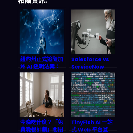
相關資訊:
紐約州正式追隨加
Salesforce vs
州 AI 透明法案：
ServiceNow
2026 年 AI 產業合
2026：AI agent
規成本暴漲與投資
之戰最終誰能突
者風險地圖
圍？深度數據解剖
與投資策略全解析
今晚吃什麼？「免
TinyFish AI 一站
費晚餐計劃」關閉
式 Web 平台登