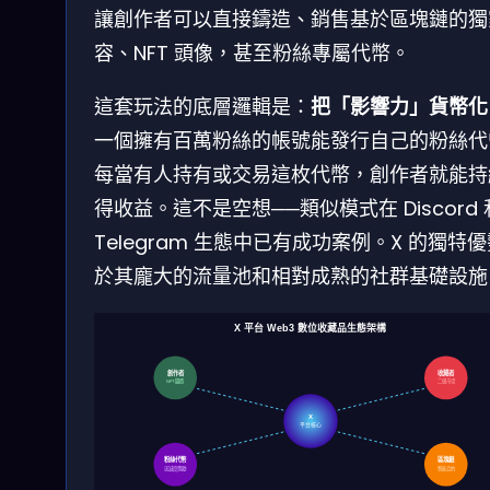
讓創作者可以直接鑄造、銷售基於區塊鏈的獨
容、NFT 頭像，甚至粉絲專屬代幣。
這套玩法的底層邏輯是：
把「影響力」貨幣化
一個擁有百萬粉絲的帳號能發行自己的粉絲代
每當有人持有或交易這枚代幣，創作者就能持
得收益。這不是空想──類似模式在 Discord 
Telegram 生態中已有成功案例。X 的獨特
於其龐大的流量池和相對成熟的社群基礎設施
X 平台 Web3 數位收藏品生態架構
創作者
收藏者
NFT 鑄造
二級市場
X
平台核心
粉絲代幣
區塊鏈
忠誠度獎勵
智能合約