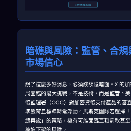
X 原生代幣 / 錢包結算層
暗礁與風險：監管、合規
市場信心
說了這麼多好消息，必須談談陰暗面。X 的加
局面臨的最大挑戰，不是技術，而是
監管
。美
幣監理署（OCC）對加密貨幣支付產品的審
準嚴苛且標準時常浮動。馬斯克團隊若選擇「
線再說」的策略，極有可能面臨巨額罰款甚至
被迫下架的風險。