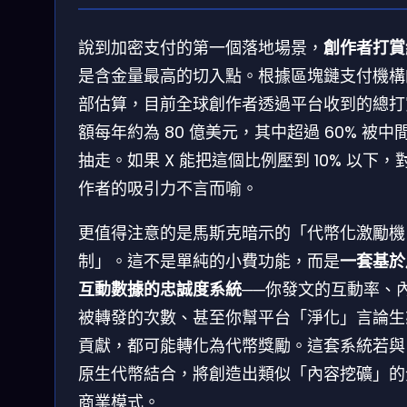
說到加密支付的第一個落地場景，
創作者打賞
是含金量最高的切入點。根據區塊鏈支付機構
部估算，目前全球創作者透過平台收到的總打
額每年約為 80 億美元，其中超過 60% 被中
抽走。如果 X 能把這個比例壓到 10% 以下，
作者的吸引力不言而喻。
更值得注意的是馬斯克暗示的「代幣化激勵機
制」。這不是單純的小費功能，而是
一套基於
互動數據的忠誠度系統
──你發文的互動率、
被轉發的次數、甚至你幫平台「淨化」言論生
貢獻，都可能轉化為代幣獎勵。這套系統若與 
原生代幣結合，將創造出類似「內容挖礦」的
商業模式。