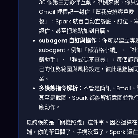
30 個第三方夥伴互動。舉例來說，你只
Gmail 裡標記一封信「幫我安排客戶晚
餐」，Spark 就會自動查餐廳、訂位、
認信、甚至把地點加到日曆。
subagent 自訂與協作
：你可以建立專
subagent，例如「部落格小編」、「
銷助手」、「程式碼審查員」，每個都
己的任務範圍與風格設定，彼此還能協
業。
多模態指令解析
：不管是簡訊、Email
甚至是截圖，Spark 都能解析意圖並執
應動作。
最誇張的是「關機照跑」這件事。因為運算在
端，你的筆電關了、手機沒電了，Spark 還