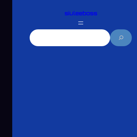
跳
siuleeboss
至
主
要
搜
內
尋
容