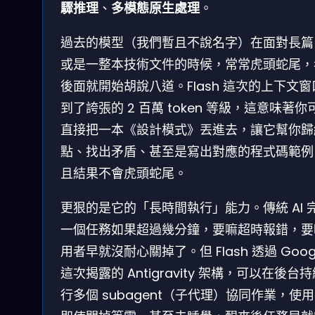
驟推理
、
多模態原生處理
。
過去的模型（我們暫且不說名字）在面對長篇 
或是一整本技術文件的時候，常常虎頭蛇尾，
後面就開始胡說八道。Flash 這次的上下文窗
到了誇張的 2 百萬 token 等級，這意味著你
直接把一本《設計模式》丟進去，讓它幫你歸
點、找出矛盾、甚至是寫出對應的程式碼範例
且結果不會虎頭蛇尾。
更狠的是它的「長時間執行」能力。傳統 AI 
一個任務如果超過幾分鐘，要嘛超時報錯，要
用者早就沒耐心關掉了。但 Flash 透過 Goog
這次揭露的 Antigravity 架構，可以在後台
行多個 subagent（子代理）協同作業，使