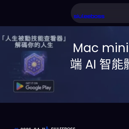
跳
至
siuleeboss
主
要
Mac mi
內
容
端 AI 智