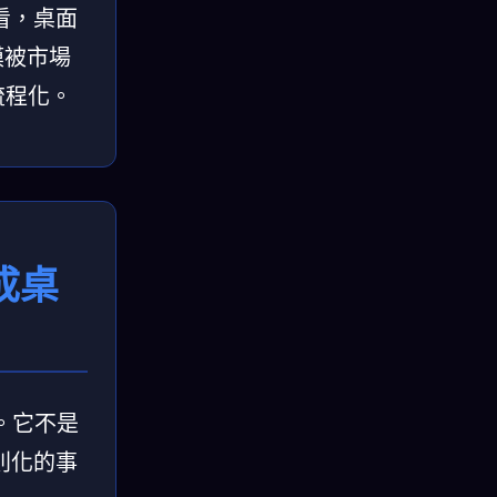
看，桌面
模被市場
流程化。
變成桌
。它不是
則化的事