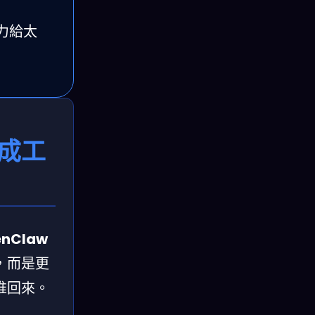
力給太
成工
enClaw
，而是更
推回來。