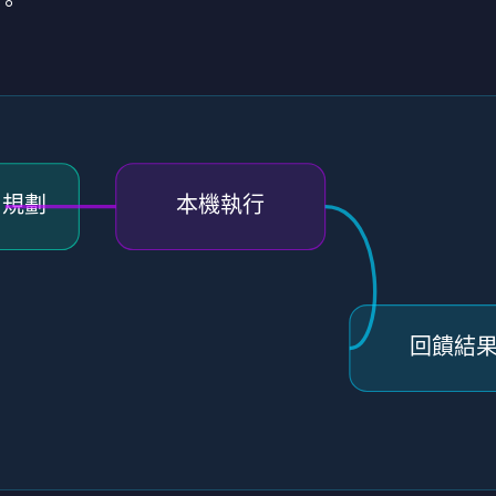
。
w 規劃
本機執行
回饋結