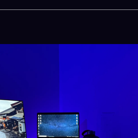
今晚吃什麽
一鍵配搭出三餸一湯的完美晚餐組合,以後免除晚
惱
立即下載