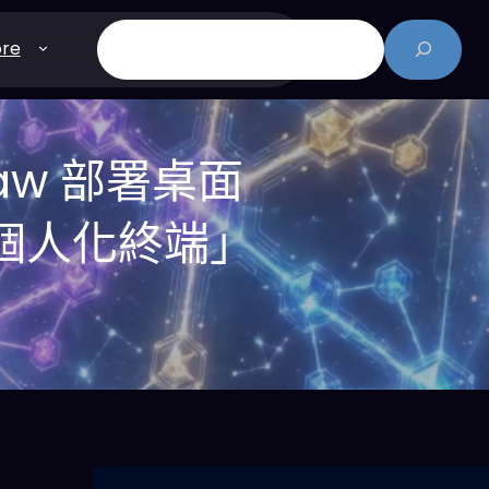
搜
re
尋
law 部署桌面
「個人化終端」