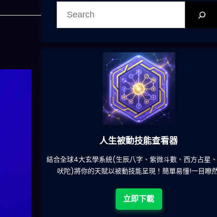
搜
尋
人生被動技能查看器
餐吃什麽的煩
結合全球4大玄學系統(生辰八字、紫微斗數、西方占星
吠陀)將你的天賦以被動技能呈現！簡單易懂!一目瞭然
立即下載