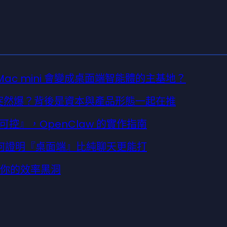
 Mac mini 會變成桌面端智能體的主基地？
ent 會突然爆？背後是資本與產品形態一起在推
可控』，OpenClaw 的實作指南
如何證明『桌面端』比純聊天更能打
成你的效率黑洞