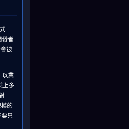
成式
與開發者
構會被
。以業
乘上多
對
規模的
不要只