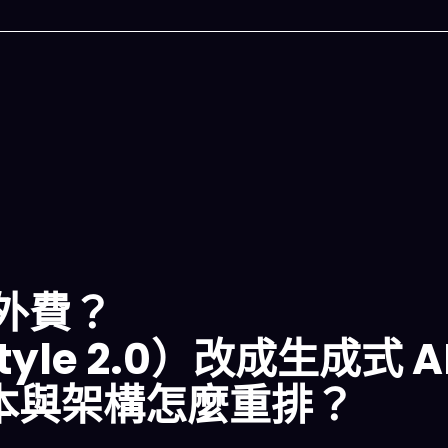
今晚吃什麽
額外費？
一鍵配搭出三餸一湯的完美晚餐組合,以後免除晚
tyle 2.0）改成生成式 A
惱
成本與架構怎麼重排？
立即下載