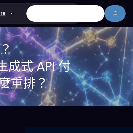
搜
re
尋
費？
成生成式 API 付
怎麼重排？