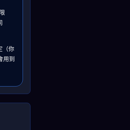
上限
同
定（你
會用到