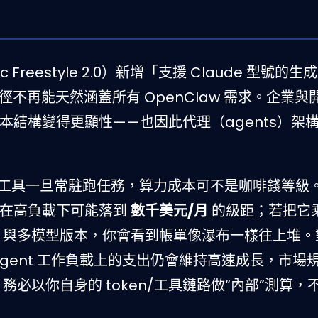
ic Freestyle 2.0）新增「支援 Claude 型號的生
使用路徑不再能天然涵蓋所有 OpenClaw 需求。企業
結構變得更顯性——也因此代理（agents）架
代理/工具一旦常駐跑任務，算力成本可不是咖啡錢等級
務在高負載下可能落到
數千美元/月
的級距；若把它
prod）與多模型版本，你會看到帳單像瀑布一樣往上堆。
I/Agent 工作負載上的支出仍會維持高速成長，市場
務必以你自身的 token/工具鏈路做“內部”測算，