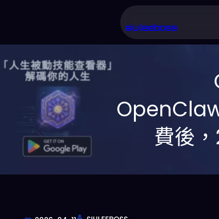
跳
至
siuleeboss
主
要
內
容
OpenCla
費後，