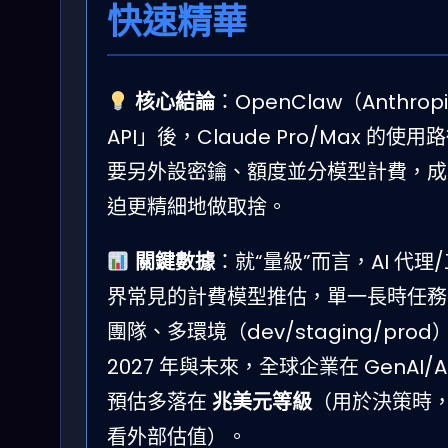
快速精華
核心結論
：OpenClaw（Anthrop
API」後，Claude Pro/Max 的
要另外設密鑰、額度並分模型計費，成本
迫更精細地做取捨。
關鍵數據
：就“量級”而言，AI 
界常見的計費模型推估，單一長時任
團隊、多環境（dev/staging/
2027 年與未來，全球企業在 GenA
預估多落在
兆美元等級
（用於決策時，
看外部估值）。