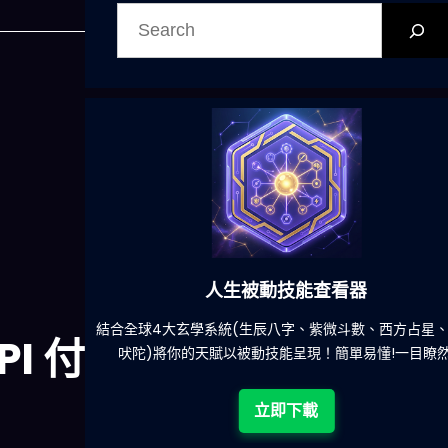
搜
尋
人生被動技能查看器
餐吃什麽的煩
結合全球4大玄學系統(生辰八字、紫微斗數、西方占星
PI 付
吠陀)將你的天賦以被動技能呈現！簡單易懂!一目瞭然
立即下載