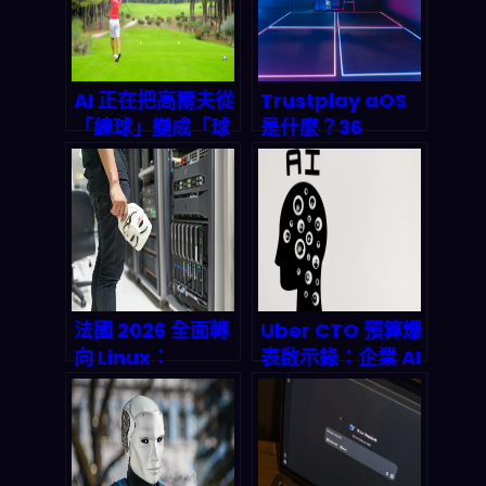
暴增40%、鋰礦依
賴砍半？
AI 正在把高爾夫從
Trustplay aOS
「練球」變成「球
是什麼？36
場營運」：2026
Group 用「AI 代
後的數據化自動化
理原生 OS」把線
怎麼落地？
上賭場的自動化、
個人化與風控一次
重寫
法國 2026 全面轉
Uber CTO 預算爆
向 Linux：
表啟示錄：企業 AI
Windows 退出
支出失控的代價與
後，數位主權與公
突圍策略（2026
部門 AI/雲端供應
深度剖析）
鏈怎麼重排？