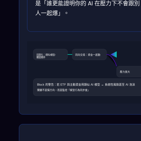
是「誰更能證明你的 AI 在壓力下不會跟別
人一起爆」。
同質化：資料/模型/
同向交易：資金一起動
觸發條件
壓力放大
Block 的警告：若 ETF 與主動資金用類似 AI 模型 → 系統性風險甚至 AI 泡沫
關鍵不是猜方向，而是監控「模型行為同步度」