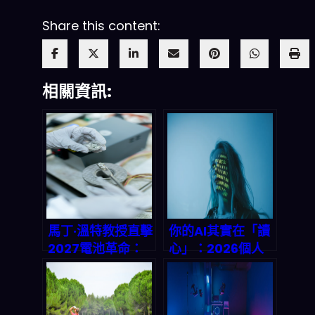
Share this content:
相關資訊:
馬丁·溫特教授直擊
你的AI其實在「讀
2027電池革命：
心」：2026個人
矽基材料+固態電
化推論、廣告精準
解質+閉環回收，
與AI數據隱私之間
如何讓電動車續航
怎麼選？