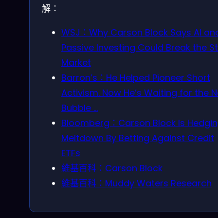
解：
WSJ：Why Carson Block Says AI an
Passive Investing Could Break the S
Market
Barron’s：He Helped Pioneer Short
Activism. Now He’s Waiting for the N
Bubble …
Bloomberg：Carson Block Is Hedgin
Meltdown By Betting Against Credit
ETFs
維基百科：Carson Block
維基百科：Muddy Waters Research