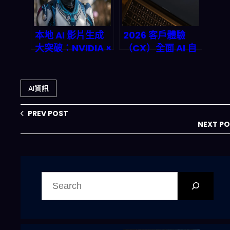
本地 AI 影片生成
2026 客戶體驗
大突破：NVIDIA ×
（CX）全面 AI 自
ComfyUI 如何顛
動化：用
覆遊戲資產生產
LLM+n8n 把客服
線？
變成 SaaS 訂閱收
AI資訊
入，真的可行嗎？
PREV POST
NEXT P
搜
尋