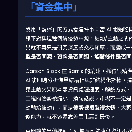
「資金集中」
我用「觀察」的方式看這件事：當 AI 開始吃
訊不對稱這種傳統優勢來源，被動/主動之間
異就不再只是研究深度或交易頻率，而變成—
型是否同源、資料是否同類、觸發條件是否同
Carson Block 在 Barr’s 的論述，抓得很精
AI 能即時分析海量結構化與非結構化數據，
讓主動交易原本靠資訊處理速度、解讀方式、
工程的優勢被縮小。換句話說，市場不一定是
動輸給被動」，而是
優勢被複製得太快
，大家
似能力，就不容易靠差異化贏到最後。
更關鍵的是他提到：AI 普及可能降低資訊不