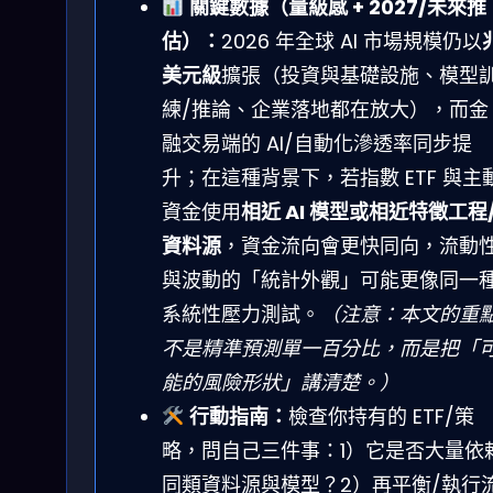
關鍵數據（量級感 + 2027/未來推
估）：
2026 年全球 AI 市場規模仍以
美元級
擴張（投資與基礎設施、模型
練/推論、企業落地都在放大），而金
融交易端的 AI/自動化滲透率同步提
升；在這種背景下，若指數 ETF 與主
資金使用
相近 AI 模型或相近特徵工程
資料源
，資金流向會更快同向，流動
與波動的「統計外觀」可能更像同一
系統性壓力測試。
（注意：本文的重
不是精準預測單一百分比，而是把「
能的風險形狀」講清楚。）
行動指南：
檢查你持有的 ETF/策
略，問自己三件事：1）它是否大量依
同類資料源與模型？2）再平衡/執行