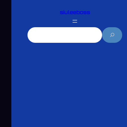
跳
siuleeboss
至
主
要
搜
內
尋
容