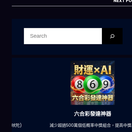
NEXT P
搜
尋
六合彩發達神器
陀)
減少超過500萬個低概率中獎組合，提高中獎率