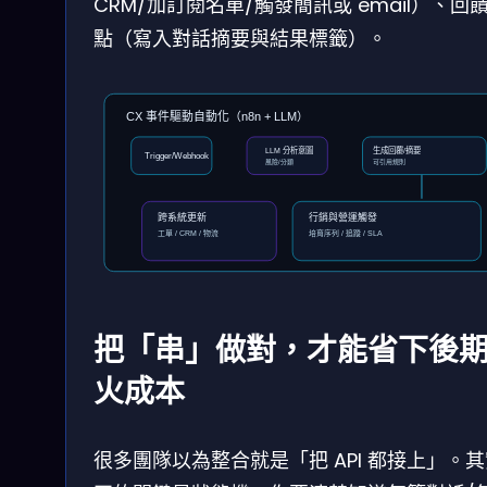
CRM/加訂閱名單/觸發簡訊或 email）、回
點（寫入對話摘要與結果標籤）。
CX 事件驅動自動化（n8n + LLM）
LLM 分析意圖
生成回覆/摘要
Trigger/Webhook
風險/分類
可引用規則
跨系統更新
行銷與營運觸發
工單 / CRM / 物流
培育序列 / 追蹤 / SLA
把「串」做對，才能省下後
火成本
很多團隊以為整合就是「把 API 都接上」。