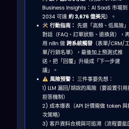
Business Insights：AI SaaS 市場到
2034 可達
約 3,676 億美元
）。
行動指南：
先選「高頻、低風險」
對話（FAQ、訂單狀態、退換貨），
用 n8n 做
跨系統觸發
（表單/CRM/
單/行銷名單），最後加上預測式推
送，把「回覆」升級成「下一步建
議」。
風險預警：
三件事要先想：
1) LLM 漏回/胡說的風險（要設置引用
拒答機制）
2) 成本爆表（API 計價需做 token 
次策略）
3) 客戶資料合規與可追溯（流程要能