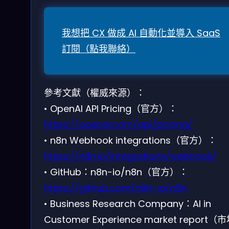
我想把 CX 做成 AI 自動化並導入 SaaS
訂閱（點我聯絡）
參考文獻（權威來源）：
• OpenAI API Pricing（官方）：
https://openai.com/api/pricing/
• n8n Webhook integrations（官方）：
https://n8n.io/integrations/webhook/
• GitHub：n8n-io/n8n（官方）：
https://github.com/n8n-io/n8n
• Business Research Company：AI in
Customer Experience market report（