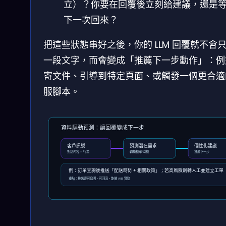
立）？你要在回覆後立刻給建議，還是
下一次回來？
把這些狀態串好之後，你的 LLM 回覆就不會
一段文字，而會變成「推薦下一步動作」：例
寄文件、引導到特定頁面、或觸發一個更合適
服腳本。
資料驅動預測：讓回覆變成下一步
客戶訊號
預測潛在需求
個性化建議
對話內容 + 行為
轉換概率/時機
推薦下一步
例：訂單查詢後推送「配送時間 + 相關政策」；若高風險則轉人工並建立工單
重點：推送要可追溯、可回滾、能做 A/B 實驗