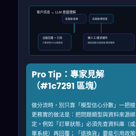
客戶訊息 → LLM 意圖理解
低風險/高頻
高風險/需核實
自動回覆 + 引用
轉人工/要求補件
訂單狀態/FAQ/退換貨
退款金額/合規查核/異常案例
Pro Tip：專家見解
（#1c7291 區塊）
做分流時，別只靠「模型信心分數」一把梭
更務實的做法是：把問題類型與資料來源綁
定。例如「訂單狀態」必須先查資料庫（或
單系統）再回覆；「退換貨」要能引用政策