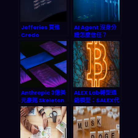
Jefferies 買進
AI Agent 沒身分
Credo
證怎麼信任？
Technology（C
Infoblox與
RDO）目標價 175
GoDaddy聯手打
美元：AI 日內交易
造DNS身份驗證新
平台背後，2026
標準，終結代理人
產業鏈到底在押什
偽造與數據污染亂
麼？
象
Anthropic 3億美
ALEX Lab轉型通
元豪賭 Skeleton
縮模型：$ALEX代
Key：為何
幣回購燒毀機制與
developer 被迫
2026年Stacks生
重新選邊站？
態價值前景