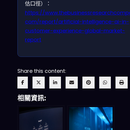
估口徑）：
https://www.thebusinessresearchcomp
com/report/artificial-intelligence-ai-in-
customer-experience-global-market-
report
Share this content:
相關資訊: