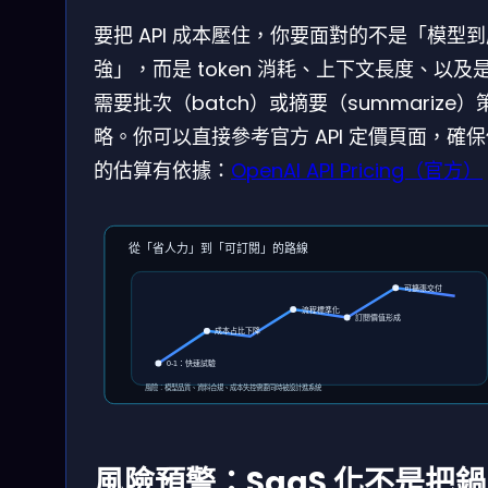
要把 API 成本壓住，你要面對的不是「模型
強」，而是 token 消耗、上下文長度、以及
需要批次（batch）或摘要（summarize）
略。你可以直接參考官方 API 定價頁面，確
的估算有依據：
OpenAI API Pricing（官方）
從「省人力」到「可訂閱」的路線
可擴張交付
流程標準化
訂閱價值形成
成本占比下降
0-1：快速試驗
風險：模型品質、資料合規、成本失控需要同時被設計進系統
風險預警：SaaS 化不是把