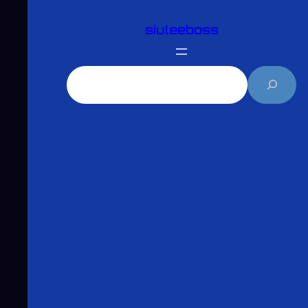
跳
siuleeboss
至
主
要
搜
內
尋
容