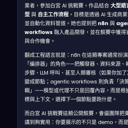
業者，參加白宮 AI 挑戰賽，作品結合
大型語
型
與
自主工作流程
，目標是透過 AI 生成商
並自動化資料管道。她也提到把
n8n
與
age
workflows
融入產品開發，並在競賽中獲得
與合作機會。
翻成工程語言就是：n8n 在這類專案通常扮演
「編排器」的角色——把觸發器、資料來源、
步驟、LLM 呼叫、甚至人類審核（如果你加了
變成節點；agentic workflows 則負責「決
輯」——模型或代理不只是回覆內容，而是根
標與上下文，選擇下一個節點要跑什麼。
而白宮 AI 挑戰賽這類公開競賽，會逼團隊把
講到夠實用：你要展示的不只是 demo，而