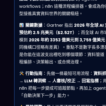
workflows；n8n 這種流程編排器，會成為
型接進真實資料世界的關鍵樞紐。
關鍵數據
：Gartner 指出
2026 年全球 AI
預估約 2.5 兆美元（$2.52T）
；而全球 AI 
模到
2026 年約 3353 億美元到 3,759 億美元
同機構口徑略有差異）。重點不是數字長多漂
是你能在這波支出裡吃到哪個環節：資料管道
程編排、決策輸出、或合規治理。
行動指南
：先做一條最短可用流程：
資料
→ LLM 轉洞察 → 人審核/校正 → 回寫指標
；
n8n 把每一步變成可追蹤節點，再加上 agenti
「自動決策下一步」能力。