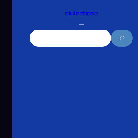
跳
siuleeboss
至
主
要
搜
內
尋
容