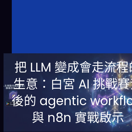
把 LLM 變成會走流程
生意：白宮 AI 挑戰
後的 agentic workfl
與 n8n 實戰啟示