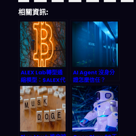
相關資訊:
ALEX Lab轉型通
AI Agent 沒身分
縮模型：$ALEX代
證怎麼信任？
幣回購燒毀機制與
Infoblox與
2026年Stacks生
GoDaddy聯手打
態價值前景
造DNS身份驗證新
標準，終結代理人
偽造與數據污染亂
象