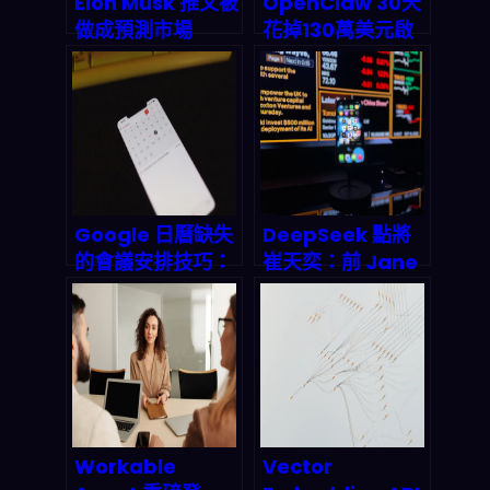
Elon Musk 推文被
OpenClaw 30天
做成預測市場
花掉130萬美元啟
2026 爆賺 8 萬美
示錄：當AI
元：名人社交如何
Agent不再需要看
變成兆美元級金融
帳單，開發者到底
賭局
該不該恐慌？
Google 日曆缺失
DeepSeek 點將
的會議安排技巧：
崔天奕：前 Jane
用 AI 自動提議時
Street 量化老兵
段、解析郵件需求
執掌 Harness 團
並串起日曆即時更
隊，代理式 AI 正
新
在改寫金融市場的
底層邏輯
Workable
Vector