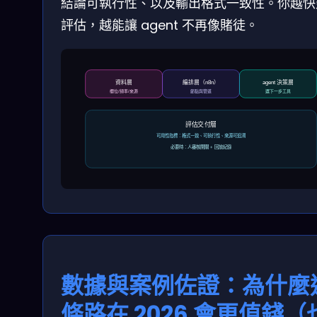
結論可執行性、以及輸出格式一致性。你越快
評估，越能讓 agent 不再像賭徒。
資料層
編排層（n8n）
agent 決策層
欄位/頻率/來源
節點與管道
選下一步工具
評估交付層
可用性指標：格式一致、可執行性、來源可追溯
必要時：人審核開關 + 回放紀錄
數據與案例佐證：為什麼
條路在 2026 會更值錢（