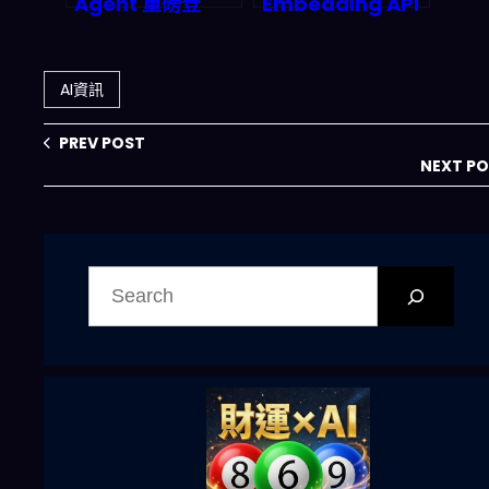
Agent 重磅登
Embedding API
場：Agentic AI
市場大爆發：
如何顛覆傳統招聘
2026 年語意向量
流程？2026 年完
基礎設施為何成為
AI資訊
整的深度剖析與市
AI 產業的隱形冠
場預測
脈？
PREV POST
NEXT P
搜
尋