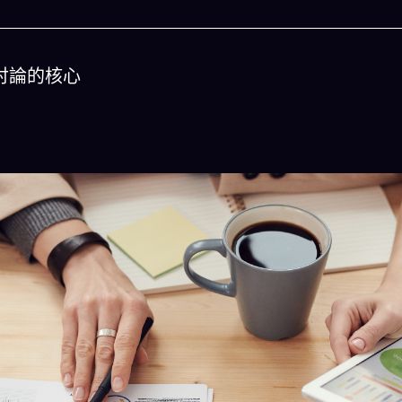
討論的核心
今晚吃什麽
一鍵配搭出三餸一湯的完美晚餐組合,以後免除晚
惱
立即下載