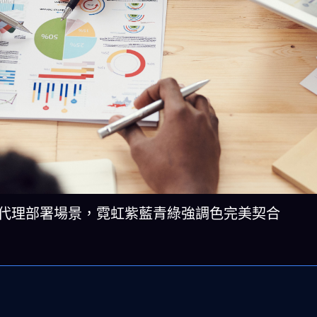
 驅動的 AI 代理部署場景，霓虹紫藍青綠強調色完美契合