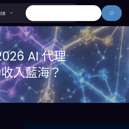
搜
re
尋
2026 AI 代理
動收入藍海？