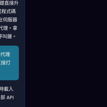
 基礎直接升
生成程式碼
卡在伺服器
式代理。拿
具呼叫鏈。
把代理
直接打
即時載入
 API