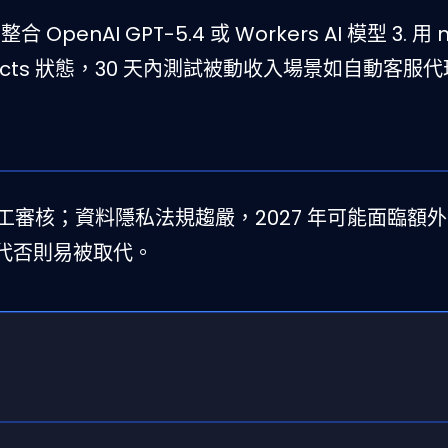
 整合 OpenAI GPT-5.4 或 Workers AI 模型 3. 用
Objects 狀態，30 天內測試被動收入場景如自動客服
仍需人工審核；資料隱私法規趨嚴，2027 年可能面臨額
代否則易被取代。