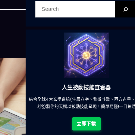
搜
尋
人生被動技能查看器
餐吃什麽的煩
結合全球4大玄學系統(生辰八字、紫微斗數、西方占星
吠陀)將你的天賦以被動技能呈現！簡單易懂!一目瞭然
立即下載