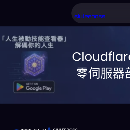
跳
至
siuleeboss
主
要
內
Cloudfl
容
零伺服器