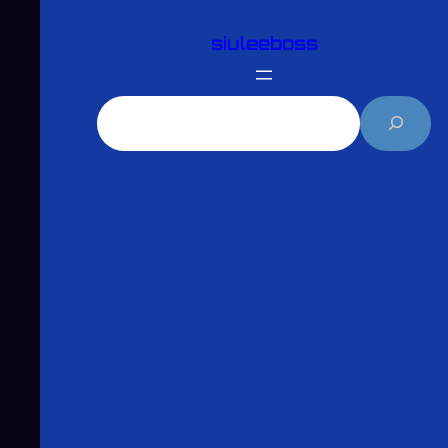
跳
siuleeboss
至
主
要
搜
內
尋
容