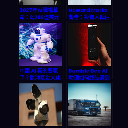
2027年AI職場革
Howard Marks
命：2,299億美元
警告：投資人低估
背後的真相，你的
AI威力，不跟進就
工作還剩多少價
等著被洗出場
值？
中國 AI 真的要贏
Bumble Bee AI
了？對沖基金大佬
助理如何終結滑到
曝祕密：成本不到
手痠的時代？
美國 1/10，2026
2026 年 AI 驅動交
年將收割 2.5 兆美
友的深度解析
元市場！