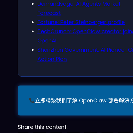
Demandsage: AI Agents Market
Forecast
Fortune: Peter Steinberger profile
TechCrunch: OpenClaw creator join
OpenAI
Shenzhen Government: AI Pioneer Ci
Action Plan
立即聯繫我們了解 OpenClaw 部署解決
Share this content: