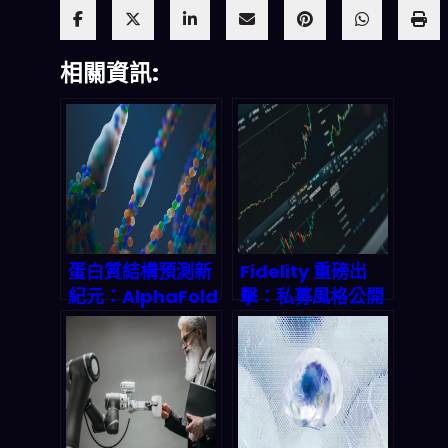
相關資訊:
蛋白質結構預測新
Fidelity 重磅出
紀元：AlphaFold
擊：私募風格公開
3 如何顛覆藥物研
投資模型如何顛覆
發規則
2026 年市場遊戲
規則？