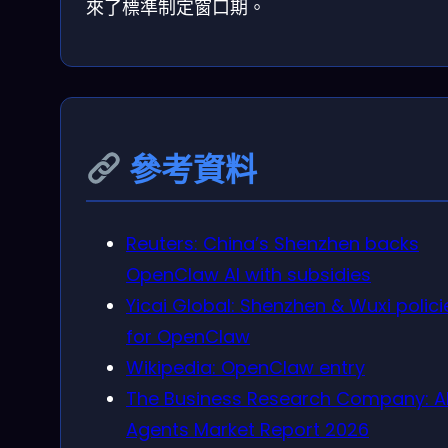
來了標準制定窗口期。
參考資料
Reuters: China’s Shenzhen backs
OpenClaw AI with subsidies
Yicai Global: Shenzhen & Wuxi polici
for OpenClaw
Wikipedia: OpenClaw entry
The Business Research Company: A
Agents Market Report 2026