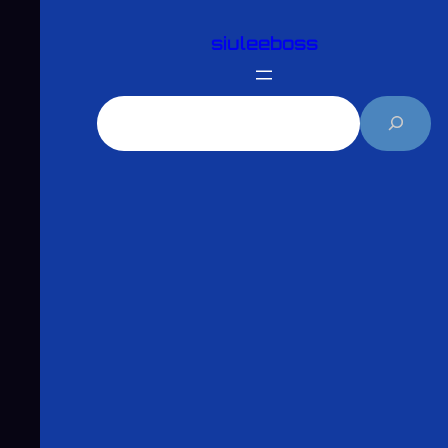
跳
siuleeboss
至
主
要
搜
內
尋
容