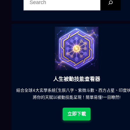
尋
六合彩發達神器
陀)
減少超過500萬個低概率中獎組合，提高中獎率
立即下載