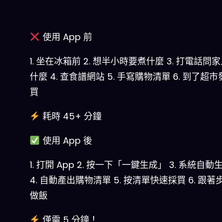
使用 App 前
1. 坐在冰箱前
2. 想半小時要煮什麼
3. 打電話問
什麼
4. 查食譜網站
5. 手寫購物清單
6. 到了超
買
耗時 45+ 分鐘
使用 App 後
1. 打開 App
2. 按一下「一鍵生成」
3. 系統自動
4. 自動產出購物清單
5. 按清單快速採買
6. 跟
做飯
僅需 5 分鐘！