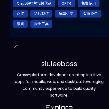
ChatGPT替代替代品
GPT4
免費使用
寫作
影片製作
搜尋引擎
有限免費
繪圖
繪圖工具
siuleeboss
Cross-platform developer creating intuitive
apps for mobile, web, and desktop. Leveraging
community experience to build quality
software.
Explore