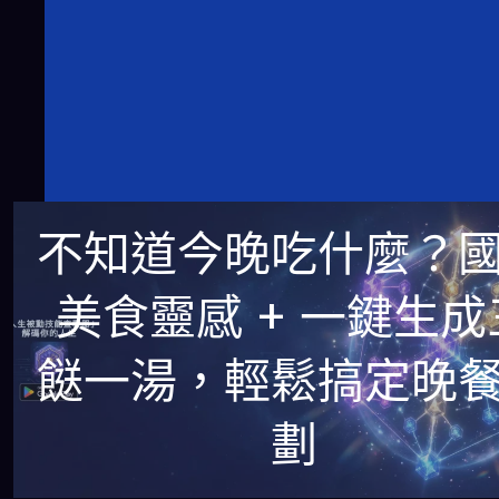
不知道今晚吃什麼？
美食靈感 + 一鍵生成
餸一湯，輕鬆搞定晚
劃