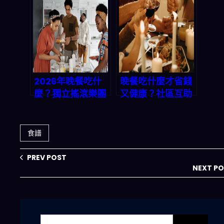
一鍵生成，讓你輕
生成完美三餸一
鬆搞定今晚菜單｜
湯，讓全家都開心
2026 轉化率優化
專題
2026年晚餐吃什
晚餐吃什麼才省錢
麼？獨立搖滾樂團
又健康？社區互助
與你的共同煩惱：
的溫暖啟示：從慈
一鍵解決三餸一湯
善活動到家庭晚餐
的選擇焦慮
的智慧選擇
食譜
PREV POST
NEXT P
搜