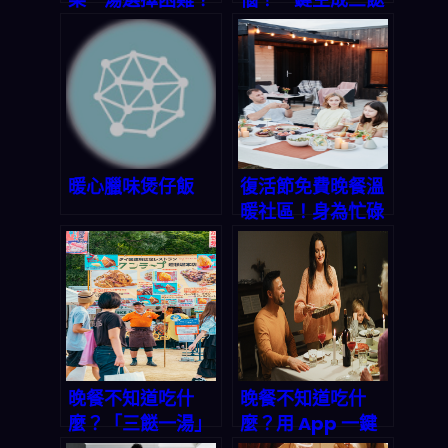
AI 一鍵生成完整菜
一湯，讓你天天輕
單，讓你不再為做
鬆上菜
飯發愁
暖心臘味煲仔飯
復活節免費晚餐溫
暖社區！身為忙碌
上班族的你，該如
何輕鬆搞定每天的
「今晚吃什麼」？
晚餐不知道吃什
晚餐不知道吃什
麼？「三餸一湯」
麼？用 App 一鍵