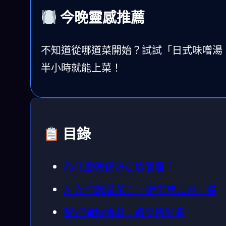
今晚靈感推薦
不知道從哪道菜開始？試試「日式味噌湯 +
半小時就能上菜！
目錄
為什麼晚餐決定這麼難？
AI 幫你想菜單：一鍵生成三菜一湯
智能購物清單：買菜快狠準