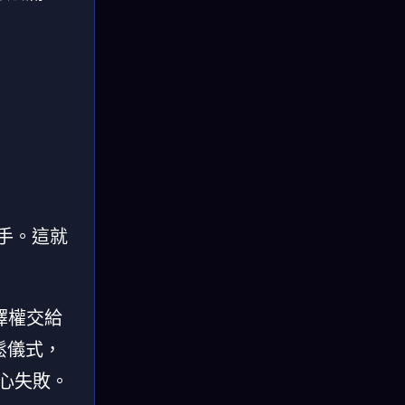
手。這就
擇權交給
鬆儀式，
心失敗。