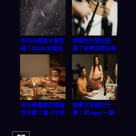
菜單讓你不再為吃
飯發愁
你的天賦是什麼等
晚餐吃什麼好困
級？2026 命運技
擾？神學院學生都
能解析：從八字、
在用的「三餸一
星座到 UR 級潛能
湯」秘笈，輕鬆搞
的自我探索指南
定全家胃
每天晚餐都在煩惱
晚餐不知道吃什
吃什麼？讓《今晚
麼？用 App 一鍵
吃什麼》App 幫
生成完美三餸一
你一键生成完美三
湯，讓全家都開心
餸一湯！