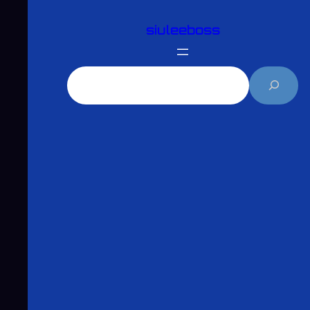
跳
siuleeboss
至
主
要
搜
內
尋
容