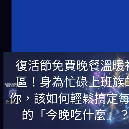
復活節免費晚餐溫暖
區！身為忙碌上班族
你，該如何輕鬆搞定
的「今晚吃什麼」