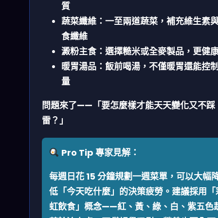
質
蔬菜纖維：
一至兩道蔬菜，補充維生素
食纖維
澱粉主食：
選擇糙米或全麥製品，更健
暖胃湯品：
飯前喝湯，不僅暖胃還能控
量
問題來了——
「要怎麼樣才能天天變化又不踩
雷？」
Pro Tip 專家見解：
每週日花 15 分鐘規劃一週菜單，可以大幅
低「今天吃什麼」的決策疲勞。建議採用「
虹飲食」概念——紅、黃、綠、白、紫五色