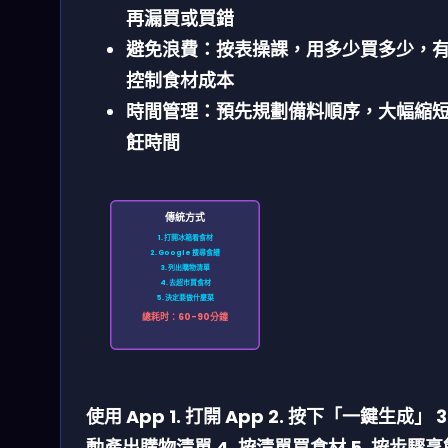
再漏買或買錯
避免浪費：
按表操課，用多少買多少，
控制食材成本
時間管理：
預先規劃備料順序，大幅縮
飪時間
傳統方式
1. 打開冰箱看食材
2. Google 搜尋食譜
3. 列出購物清單
4. 去超市買食材
5. 決定要做什麼菜
總耗时：60-90分鐘
使用 App
1. 打開 App
2. 按下「一鍵生成」
3
動產出購物清單
4. 按清單買食材
5. 按步驟烹