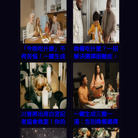
「今晚吃什麼」不
晚餐吃什麼？一招
再苦惱！一鍵生成
解決選擇困難症，
三餸一湯，讓你省
三餸一湯輕鬆上
時省錢又吃好
桌！
川普將出席白宮記
一鍵生成三餸一
者協會晚宴！你的
湯：告別晚餐選擇
晚餐想好了嗎？
困難的智能方案
「三餸一湯」智能