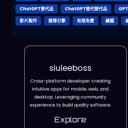
ChatGPT替代品
ChatGPT替代替代品
GPT
影片製作
搜尋引擎
有限免費
繪圖
siuleeboss
Cross-platform developer creating
intuitive apps for mobile, web, and
desktop. Leveraging community
experience to build quality software.
Explore