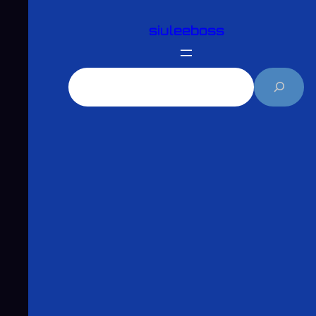
跳
siuleeboss
至
主
要
搜
內
尋
容