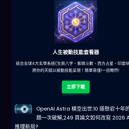
六合彩發達神器
陀)
減少超過500萬個低概率中獎組合，提高中獎率
立即下載
OpenAI Astra 橫空出世:10 道懸宕十年
題一次破解,249 頁論文如何改寫 2026 A
推理新局?