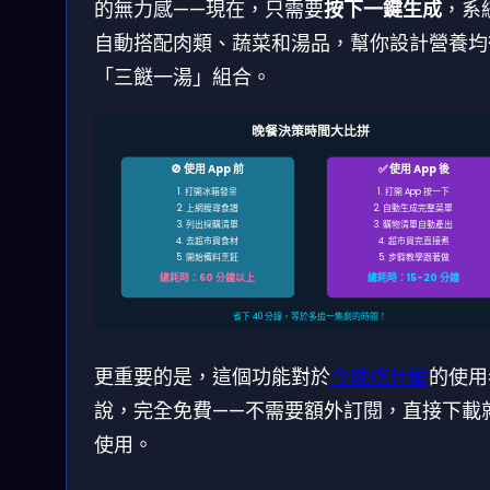
的無力感——現在，只需要
按下一鍵生成
，系
自動搭配肉類、蔬菜和湯品，幫你設計營養均
「三餸一湯」組合。
晚餐決策時間大比拼
🚫 使用 App 前
✅ 使用 App 後
1. 打開冰箱發呆
1. 打開 App 按一下
2. 上網搜尋食譜
2. 自動生成完整菜單
3. 列出採購清單
3. 購物清單自動產出
4. 去超市買食材
4. 超市買完直接煮
5. 開始備料烹飪
5. 步驟教學跟著做
總耗時：60 分鐘以上
總耗時：15-20 分鐘
省下 40 分鐘，等於多追一集劇的時間！
更重要的是，這個功能對於
今晚吃什麼
的使用
說，完全免費——不需要額外訂閱，直接下載
使用。