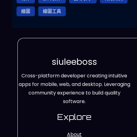
繪圖
繪圖工具
siuleeboss
Cross-platform developer creating intuitive
apps for mobile, web, and desktop. Leveraging
community experience to build quality
software.
Explore
About