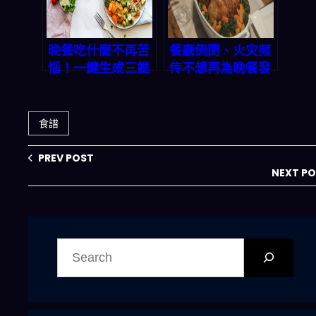
晚餐吃什麼不再苦
餐廳倒閉、火灾频
惱！一鍵生成三餸
传不想再為晚餐發
一湯 App，讓你
愁？這款 App 讓
每天輕鬆上菜
你輕鬆做出營養均
衡的三餸一湯
食譜
PREV POST
NEXT P
搜
尋