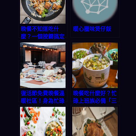
晚餐不知道吃什
暖心臘味煲仔飯
麼？一個按鍵搞定
三餸一湯！2026
生活必備 App 推
薦
復活節免費晚餐溫
晚餐吃什麼好？忙
暖社區！身為忙碌
碌上班族必備「三
上班族的你，該如
餸一湯」AI 幫你一
何輕鬆搞定每天的
秒搞定菜單！
「今晚吃什麼」？