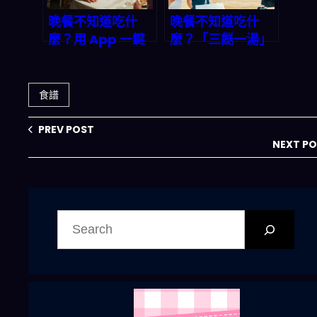
晚餐不知道吃什
晚餐不知道吃什
麼？用 App 一鍵
麼？「三餸一湯」
生成完美三餸一
一鍵生成，讓你輕
湯，讓全家都開心
鬆搞定今晚菜單｜
2026 轉化率優化
食譜
專題
PREV POST
NEXT P
搜
尋