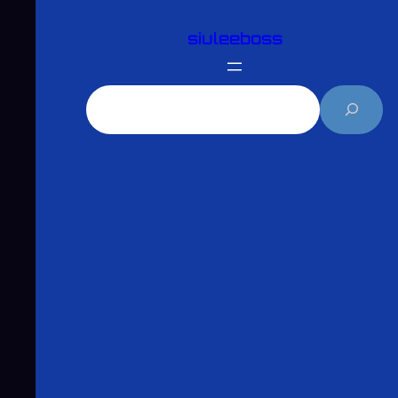
跳
siuleeboss
至
主
要
搜
內
尋
容