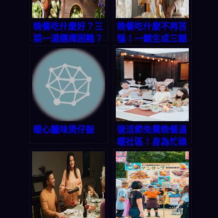
晚餐吃什麼好？三
晚餐吃什麼不再苦
菜一湯選擇困難？
惱！一鍵生成三餸
AI 一鍵生成完整菜
一湯，讓你天天輕
單，讓你不再為做
鬆上菜
飯發愁
暖心臘味煲仔飯
復活節免費晚餐溫
暖社區！身為忙碌
上班族的你，該如
何輕鬆搞定每天的
「今晚吃什麼」？