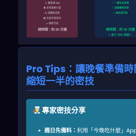
📱 翻食譜 App
✅ 一鍵生成菜單
🧠 思考要煮什麼
✅ 自動購物清單
📝 寫購物清單
✅ 按步驟烹飪
🏪 去超市買食材
🍳 開始烹飪
總時間：約 60 分鐘
總時間：約 30 分鐘
⚡ 省下 50% 時間！
Pro Tips：讓晚餐準備時
縮短一半的密技
專家密技分享
週日先備料：
利用「今晚吃什麼」Ap