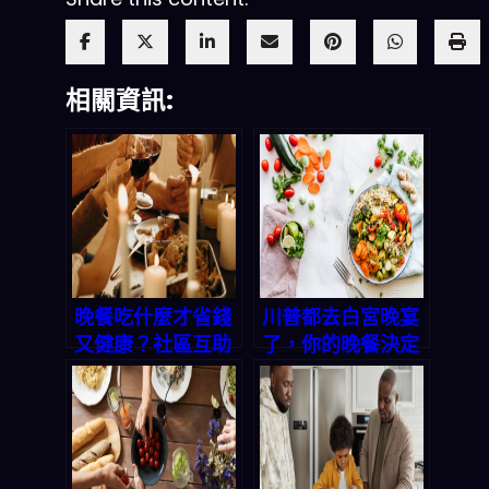
相關資訊:
晚餐吃什麼才省錢
川普都去白宮晚宴
又健康？社區互助
了，你的晚餐決定
的溫暖啟示：從慈
好了嗎？「今晚吃
善活動到家庭晚餐
什麼」App 一鍵
的智慧選擇
搞定三餸一湯！