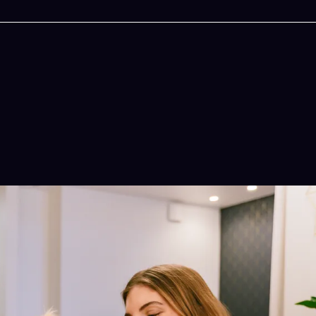
今晚吃什麽
一鍵配搭出三餸一湯的完美晚餐組合,以後免除晚
惱
立即下載