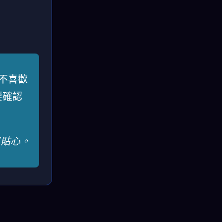
不喜歡
要確認
又貼心。