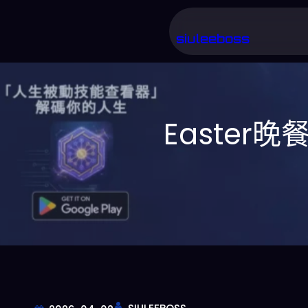
跳
至
siuleeboss
主
要
內
Easte
容