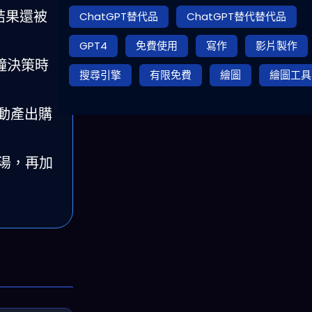
結果還被
ChatGPT替代品
ChatGPT替代替代品
GPT4
免費使用
寫作
影片製作
鐘決策時
搜尋引擎
有限免費
繪圖
繪圖工具
動產出購
濃湯，再加