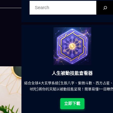
搜
尋
人生被動技能查看器
餐吃什麽的煩
結合全球4大玄學系統(生辰八字、紫微斗數、西方占星
吠陀)將你的天賦以被動技能呈現！簡單易懂!一目瞭然
立即下載