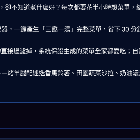
，卻不知道煮什麼好？每次都要花半小時想菜單，
器，一鍵產生「三餸一湯」完整菜單，省下 30 分
物直接過濾掉，系統保證生成的菜單全家都愛吃；自
推薦——烤羊腿配迷迭香馬鈴薯、田園蔬菜沙拉、奶油