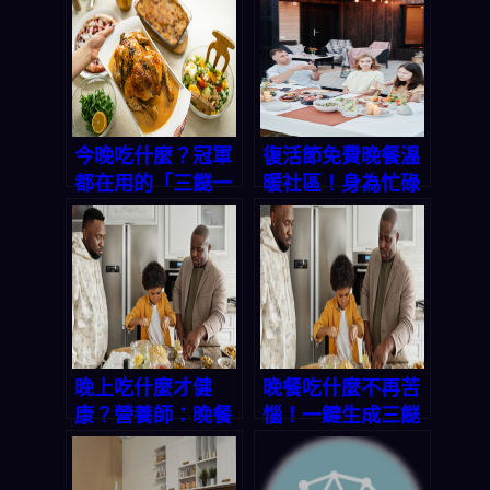
今晚吃什麼？冠軍
復活節免費晚餐溫
都在用的「三餸一
暖社區！身為忙碌
湯」秘笈，讓你每
上班族的你，該如
天輕鬆上菜！
何輕鬆搞定每天的
「今晚吃什麼」？
晚上吃什麼才健
晚餐吃什麼不再苦
康？營養師：晚餐
惱！一鍵生成三餸
時間影響大腦功
一湯，讓你天天輕
能，這樣吃讓你睡
鬆上菜