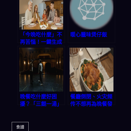
得好、記性好
「今晚吃什麼」不
暖心臘味煲仔飯
再苦惱！一鍵生成
三餸一湯，讓你省
時省錢又吃好
晚餐吃什麼好困
餐廳倒閉、火灾频
擾？「三餸一湯」
传不想再為晚餐發
一鍵生成，選擇困
愁？這款 App 讓
難症有救了！
你輕鬆做出營養均
衡的三餸一湯
食譜