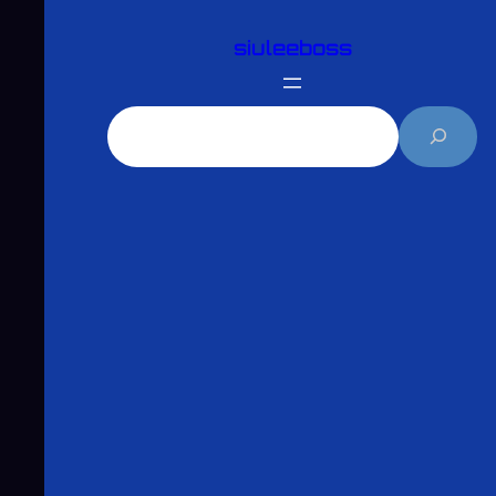
跳
siuleeboss
至
主
要
搜
內
尋
容