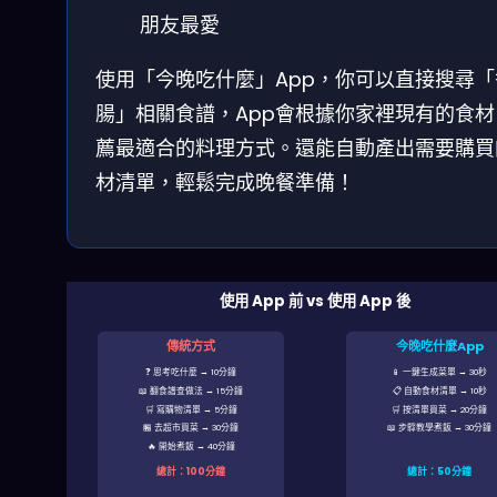
朋友最愛
使用「今晚吃什麼」App，你可以直接搜尋「
腸」相關食譜，App會根據你家裡現有的食材
薦最適合的料理方式。還能自動產出需要購買
材清單，輕鬆完成晚餐準備！
使用 App 前 vs 使用 App 後
傳統方式
今晚吃什麼App
❓ 思考吃什麼 → 10分鐘
📱 一鍵生成菜單 → 30秒
📖 翻食譜查做法 → 15分鐘
📋 自動食材清單 → 10秒
🛒 寫購物清單 → 5分鐘
🛒 按清單買菜 → 20分鐘
🏪 去超市買菜 → 30分鐘
📖 步驟教學煮飯 → 30分鐘
🔥 開始煮飯 → 40分鐘
總計：100分鐘
總計：50分鐘