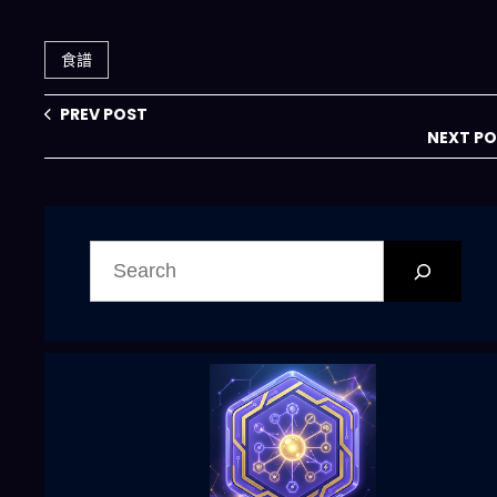
與你的共同煩惱：
晚餐想好了嗎？
一鍵解決三餸一湯
「三餸一湯」智能
的選擇焦慮
菜單讓你不再為吃
食譜
飯發愁
PREV POST
NEXT P
搜
尋