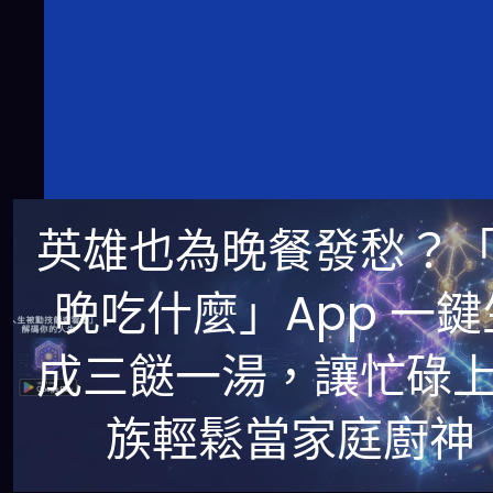
英雄也為晚餐發愁？
晚吃什麼」App 一鍵
成三餸一湯，讓忙碌
族輕鬆當家庭廚神