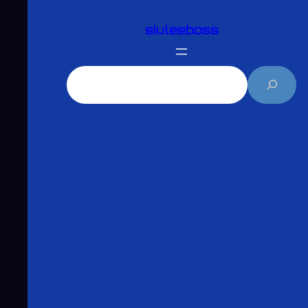
跳
siuleeboss
至
主
要
搜
內
尋
容