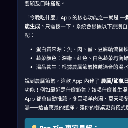
要顧及口味搭配。
「今晚吃什麼」App 的核心功能之一就是
一
能生成
。只需按一下，系統會根據以下原則自
配：
蛋白質來源：魚、肉、蛋、豆腐輪流替
蔬菜顏色：深綠、紅色、白色蔬菜均衡
湯品養生：根據農曆節氣推薦適合的湯
說到農曆節氣，這款 App 內建了
農曆/節氣
功能！例如最近是什麼節氣？該喝什麼養生湯
App 都會自動推薦。冬至喝羊肉湯、夏天喝
湯——這些應景的選擇，讓你的餐桌更有儀式