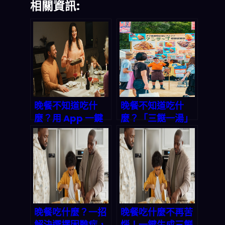
相關資訊:
晚餐不知道吃什
晚餐不知道吃什
麼？用 App 一鍵
麼？「三餸一湯」
生成完美三餸一
一鍵生成，讓你輕
湯，讓全家都開心
鬆搞定今晚菜單｜
2026 轉化率優化
專題
晚餐吃什麼？一招
晚餐吃什麼不再苦
解決選擇困難症，
惱！一鍵生成三餸