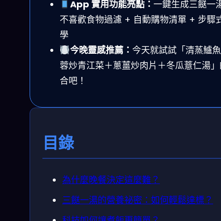
App 實用功能亮點：
一鍵生成三餸一湯
不喜歡食物過濾 + 自動購物清單 + 步驟
學
今晚靈感推薦：
今天就試試「清蒸鱸魚
蓉炒青江菜＋蔥薑炒肉片＋冬瓜薏仁湯」
合吧！
目錄
為什麼晚餐決定這麼難？
三餸一湯的營養祕密：如何輕鬆達標？
科技如何讓煮飯更簡單？