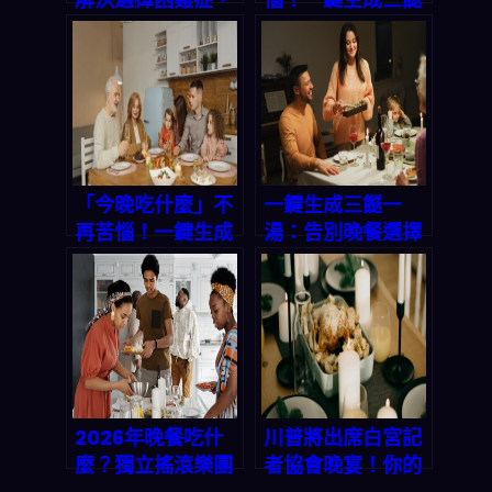
三餸一湯輕鬆上
一湯，讓你天天輕
桌！
鬆上菜
「今晚吃什麼」不
一鍵生成三餸一
再苦惱！一鍵生成
湯：告別晚餐選擇
三餸一湯，讓你省
困難的智能方案
時省錢又吃好
2026年晚餐吃什
川普將出席白宮記
麼？獨立搖滾樂團
者協會晚宴！你的