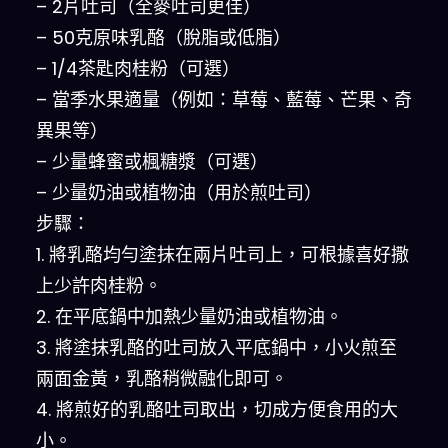
– 2片吐司（全麥吐司更佳）
– 50克原味乳酪（脫脂或低脂）
– 1/4茶匙肉桂粉（可選）
– 當季水果適量（例如：草莓、藍莓、芒果、奇
異果等）
– 少量蜂蜜或楓糖漿（可選）
– 少量奶油或植物油（用於煎吐司）
步驟：
1. 將乳酪均勻塗抹在兩片吐司上，可根據喜好撒
上少許肉桂粉。
2. 在平底鍋中加熱少量奶油或植物油。
3. 將塗抹乳酪的吐司放入平底鍋中，小火煎至
兩面金黃，乳酪稍微融化即可。
4. 將煎好的乳酪吐司取出，切成方便食用的大
小。