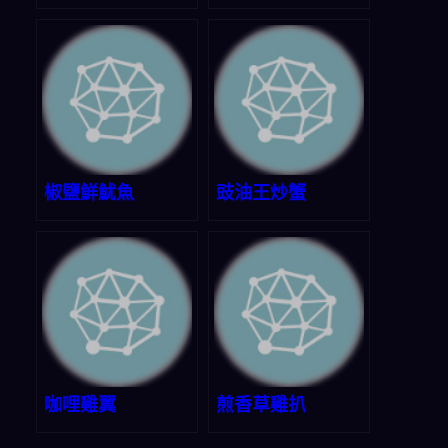
椒鹽鮮魷魚
豉油王炒蟹
咖哩雞翼
煎香草雞扒