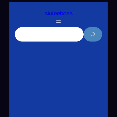
跳
siuleeboss
至
主
要
搜
內
尋
容