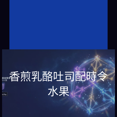
香煎乳酪吐司配時令
水果