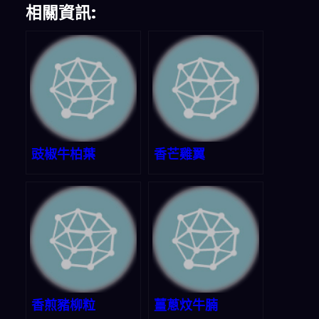
相關資訊:
豉椒牛柏葉
香芒雞翼
香煎豬柳粒
薑蔥炆牛腩