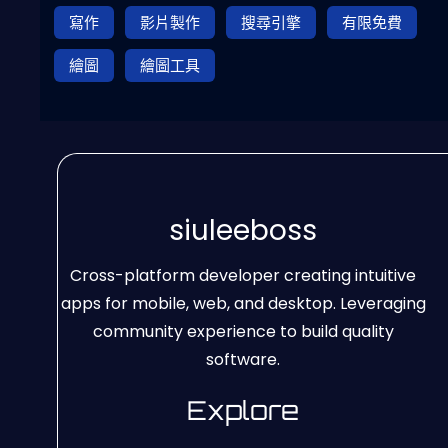
寫作
影片製作
搜尋引擎
有限免費
繪圖
繪圖工具
siuleeboss
Cross-platform developer creating intuitive
apps for mobile, web, and desktop. Leveraging
community experience to build quality
software.
Explore