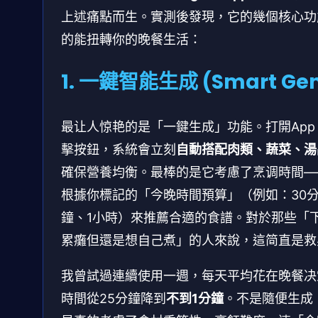
上述痛點而生。實測後發現，它的幾個核心功
的能扭轉你的晚餐生活：
1. 一鍵智能生成 (Smart Ge
最让人惊艳的是「一鍵生成」功能。打開App
擊按鈕，系統會立刻
自動搭配肉類、蔬菜、湯
確保營養均衡。最棒的是它考慮了烹调時間—
根據你標記的「今晚時間預算」（例如：30
鐘、1小時）來推薦合適的食譜。對於那些「
累癱但還是想自己煮」的人來說，這简直是救
我曾試過連續使用一週，每天平均花在晚餐决
時間從25分鐘降到
不到1分鐘
。不是隨便生成