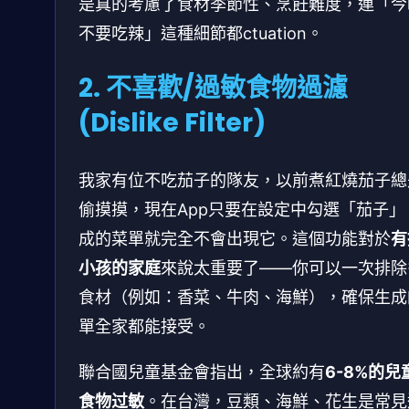
是真的考慮了食材季節性、烹飪難度，連「今
不要吃辣」這種細節都ctuation。
2. 不喜歡/過敏食物過濾
(Dislike Filter)
我家有位不吃茄子的隊友，以前煮紅燒茄子總
偷摸摸，現在App只要在設定中勾選「茄子」
成的菜單就完全不會出現它。這個功能對於
有
小孩的家庭
來說太重要了——你可以一次排除
食材（例如：香菜、牛肉、海鮮），確保生成
單全家都能接受。
聯合國兒童基金會指出，全球約有
6-8%的兒
食物过敏
。在台灣，豆類、海鮮、花生是常見