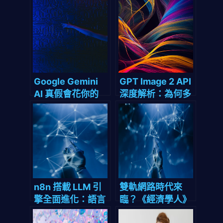
打造AI雲平台：這
到 TPU‑v5，
波操作會從根本上
2026 年它為何能
改寫企業AI佈局遊
贏下這場 AI 競
戲規則嗎？
賽？
Google Gemini
GPT Image 2 API
AI 真假會花你的
深度解析：為何多
錢？揭開瘋狂節省
語言影像生成將在
新台幣320億企業
2026顛覆全球電
成本背後的底層邏
商行銷與內容創作
輯
產業鏈？
n8n 搭載 LLM 引
雙軌網路時代來
擎全面進化：語言
臨？《經濟學人》
模型驅動自動化的
為何要為AI代理與