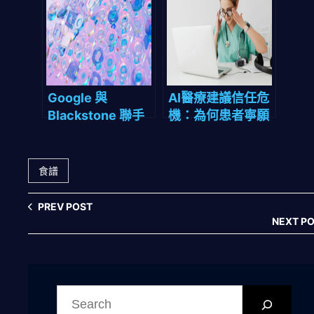
躺平族終極兵器
人類分開打造高速
公路
Google 與
AI醫療建議信任危
Blackstone 聯手
機：為何患者寧願
打造 AI 雲端帝
相信ChatGPT也
國：50 億美元佈
不找醫生？
局如何顛覆 2027
食譜
年 AI 基礎設施生
態？
PREV POST
NEXT P
搜
尋