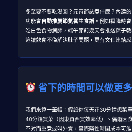
冬至要不要吃湯圓？元宵節該煮什麼？內建的
功能會
自動推薦節氣養生食譜
。例如霜降時會
吃白色食物潤肺，端午節前幾天會推送粽子教
這讓飲食不僅解決肚子問題，更有文化連結感
省下的時間可以做更
我們來算一筆帳：假設你每天花30分鐘想菜
40分鐘買菜（因東買西買效率低）、偶爾因
不对而重煮或叫外賣，實際隱性時間成本可能