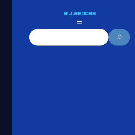
跳
siuleeboss
至
主
搜
要
尋
內
容